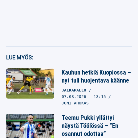
LUE MYÖS:
Kauhun hetkiä Kuopiossa –
nyt tuli huojentava käänne
JALKAPALLO
07.08.2026
- 13:15
JONI AHOKAS
Teemu Pukki yllättyi
näystä Töölössä – ”En
osannut odottaa”