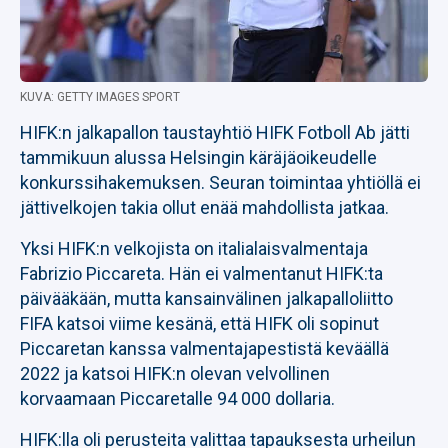
KUVA: GETTY IMAGES SPORT
HIFK:n jalkapallon taustayhtiö HIFK Fotboll Ab jätti
tammikuun alussa Helsingin käräjäoikeudelle
konkurssihakemuksen. Seuran toimintaa yhtiöllä ei
jättivelkojen takia ollut enää mahdollista jatkaa.
Yksi HIFK:n velkojista on italialaisvalmentaja
Fabrizio Piccareta. Hän ei valmentanut HIFK:ta
päivääkään, mutta kansainvälinen jalkapalloliitto
FIFA katsoi viime kesänä, että HIFK oli sopinut
Piccaretan kanssa valmentajapestistä keväällä
2022 ja katsoi HIFK:n olevan velvollinen
korvaamaan Piccaretalle 94 000 dollaria.
HIFK:lla oli perusteita valittaa tapauksesta urheilun