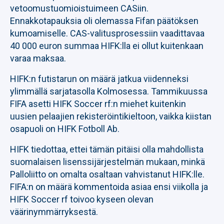
vetoomustuomioistuimeen CASiin.
Ennakkotapauksia oli olemassa Fifan päätöksen
kumoamiselle. CAS-valitusprosessiin vaadittavaa
40 000 euron summaa HIFK:lla ei ollut kuitenkaan
varaa maksaa.
HIFK:n futistarun on määrä jatkua viidenneksi
ylimmällä sarjatasolla Kolmosessa. Tammikuussa
FIFA asetti HIFK Soccer rf:n miehet kuitenkin
uusien pelaajien rekisteröintikieltoon, vaikka kiistan
osapuoli on HIFK Fotboll Ab.
HIFK tiedottaa, ettei tämän pitäisi olla mahdollista
suomalaisen lisenssijärjestelmän mukaan, minkä
Palloliitto on omalta osaltaan vahvistanut HIFK:lle.
FIFA:n on määrä kommentoida asiaa ensi viikolla ja
HIFK Soccer rf toivoo kyseen olevan
väärinymmärryksestä.