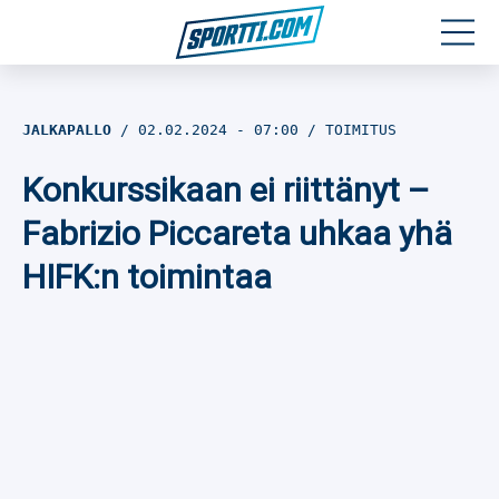
Moottoriurheilu
JALKAPALLO
02.02.2024
- 07:00
TOIMITUS
Jääkiekko
Konkurssikaan ei riittänyt –
Jalkapallo
Fabrizio Piccareta uhkaa yhä
HIFK:n toimintaa
Yleisurheilu
Talviurheilu
Muu urheilu
SPORTIVO TV