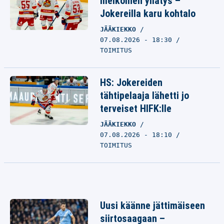
melkoinen yllätys –
Jokereilla karu kohtalo
JÄÄKIEKKO
07.08.2026 - 18:30
TOIMITUS
HS: Jokereiden
tähtipelaaja lähetti jo
terveiset HIFK:lle
JÄÄKIEKKO
07.08.2026 - 18:10
TOIMITUS
Uusi käänne jättimäiseen
siirtosaagaan –