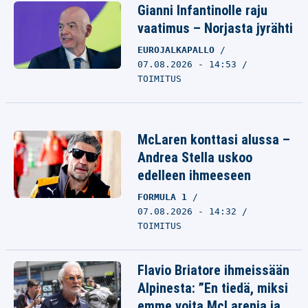
Gianni Infantinolle raju
vaatimus – Norjasta jyrähti
EUROJALKAPALLO
07.08.2026 - 14:53
TOIMITUS
McLaren konttasi alussa –
Andrea Stella uskoo
edelleen ihmeeseen
FORMULA 1
07.08.2026 - 14:32
TOIMITUS
Flavio Briatore ihmeissään
Alpinesta: ”En tiedä, miksi
emme voita McLarenia ja