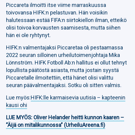
Piccareta ilmoitti itse viime marraskuussa
toivovansa HIFK:n pelastuvan. Hän voisikin
halutessaan estää FIFA:n siirtokiellon ilman, etteikö
olisi toivoa korvausten saamisesta, mutta siihen
hän ei ole ryhtynyt.
HIFK:n valmentajaksi Piccaretaa oli pestaamassa
2022 seuran silloinen urheilutoimenjohtaja Mika
Lönnström. HIFK Fotboll Ab:n hallitus ei ollut tehnyt
lopullista päätöstä asiasta, mutta jostain syystä
Piccaretalle ilmoitettiin, että hänet olisi valittu
seuran päävalmentajaksi. Sotku oli sitten valmis.
Lue myös:
HIFK:lle karmaisevia uutisia – kapteenin
kausi ohi
LUE MYÖS:
Oliver Helander heitti kunnon kaaren –
”Äijä on mitalikunnossa” (UrheiluAreena.fi)