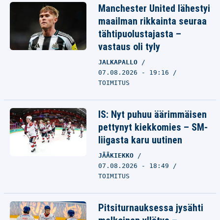
Manchester United lähestyi
maailman rikkainta seuraa
tähtipuolustajasta –
vastaus oli tyly
JALKAPALLO
07.08.2026 - 19:16
TOIMITUS
IS: Nyt puhuu äärimmäisen
pettynyt kiekkomies – SM-
liigasta karu uutinen
JÄÄKIEKKO
07.08.2026 - 18:49
TOIMITUS
Pitsiturnauksessa jysähti