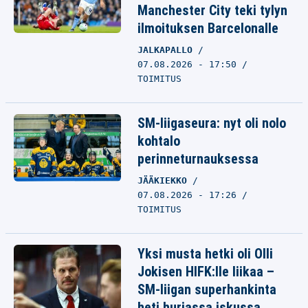
Manchester City teki tylyn
ilmoituksen Barcelonalle
JALKAPALLO
07.08.2026 - 17:50
TOIMITUS
SM-liigaseura: nyt oli nolo
kohtalo
perinneturnauksessa
JÄÄKIEKKO
07.08.2026 - 17:26
TOIMITUS
Yksi musta hetki oli Olli
Jokisen HIFK:lle liikaa –
SM-liigan superhankinta
heti hurjassa iskussa