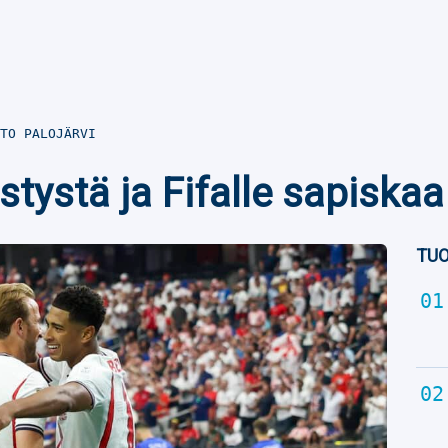
TO PALOJÄRVI
istystä ja Fifalle sapiskaa
TUO