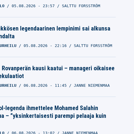
LO
05.08.2026
- 23:57
SALTTU FORSSTRÖM
ikkösen legendaarinen lempinimi sai alkunsa
ndalta
URHEILU
05.08.2026
- 22:16
SALTTU FORSSTRÖM
le Rovanperän kausi kaatui – manageri oikaisee
pekulaatiot
URHEILU
06.08.2026
- 11:45
JANNE NIEMENMAA
ol-legenda ihmettelee Mohamed Salahin
ua – ”yksinkertaisesti parempi pelaaja kuin
LO
06.08.2026
- 13:02
JANNE NIEMENMAA