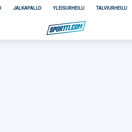
O
JALKAPALLO
YLEISURHEILU
TALVIURHEILU