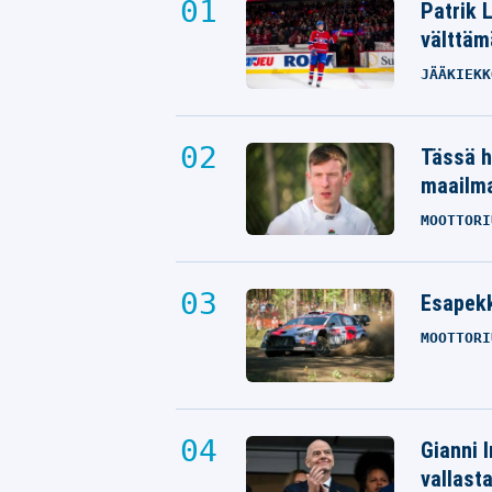
Patrik 
välttäm
JÄÄKIEKK
Tässä h
maailm
MOOTTORI
Esapekk
MOOTTORI
Gianni I
vallast