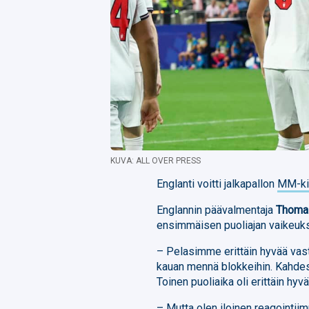
KUVA: ALL OVER PRESS
Englanti voitti jalkapallon
MM-kis
Englannin päävalmentaja
Thoma
ensimmäisen puoliajan vaikeuks
– Pelasimme erittäin hyvää vast
kauan mennä blokkeihin. Kahdes
Toinen puoliaika oli erittäin hyvä
– Mutta olen iloinen reagointi