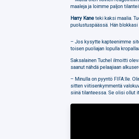
maaleja ja loimme paljon tilante
Harry Kane
teki kaksi maalia. Tu
puolustuspäässä. Hän blokkasi 
– Jos kysytte kapteenimme sito
toisen puoliajan lopulla kropall
Saksalainen Tuchel ilmoitti ole
saanut nähdä pelaajiaan alkuse
– Minulla on pyyntö FIFA:lle. Ol
sitten viitisenkymmentä valokuv
siinä tilanteessa. Se olisi ollut 