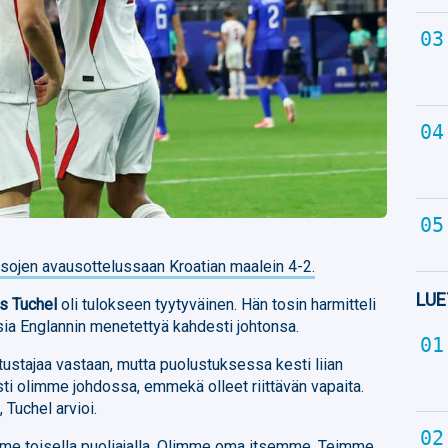
ojen avausottelussaan Kroatian maalein 4-2.
LUE
s Tuchel
oli tulokseen tyytyväinen. Hän tosin harmitteli
ia Englannin menetettyä kahdesti johtonsa.
ustajaa vastaan, mutta puolustuksessa kesti liian
ti olimme johdossa, emmekä olleet riittävän vapaita.
, Tuchel arvioi.
imme toisella puoliajalla. Olimme oma itsemme. Teimme