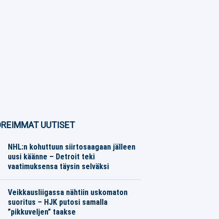
REIMMAT UUTISET
NHL:n kohuttuun siirtosaagaan jälleen
uusi käänne – Detroit teki
vaatimuksensa täysin selväksi
Jääkiekko
07.08.2026
Toimitus
Veikkausliigassa nähtiin uskomaton
suoritus – HJK putosi samalla
”pikkuveljen” taakse