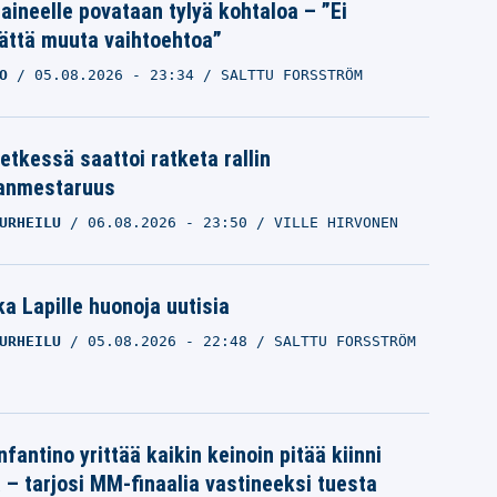
Laineelle povataan tylyä kohtaloa – ”Ei
ättä muuta vaihtoehtoa”
O
05.08.2026
- 23:34
SALTTU FORSSTRÖM
etkessä saattoi ratketa rallin
anmestaruus
URHEILU
06.08.2026
- 23:50
VILLE HIRVONEN
a Lapille huonoja uutisia
URHEILU
05.08.2026
- 22:48
SALTTU FORSSTRÖM
nfantino yrittää kaikin keinoin pitää kiinni
a – tarjosi MM-finaalia vastineeksi tuesta