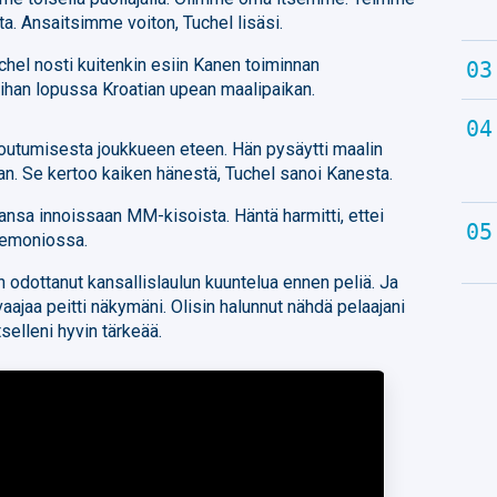
ita. Ansaitsimme voiton, Tuchel lisäsi.
chel nosti kuitenkin esiin Kanen toiminnan
ihan lopussa Kroatian upean maalipaikan.
utumisesta joukkueen eteen. Hän pysäytti maalin
aan. Se kertoo kaiken hänestä, Tuchel sanoi Kanesta.
vansa innoissaan MM-kisoista. Häntä harmitti, ettei
remoniossa.
in odottanut kansallislaulun kuuntelua ennen peliä. Ja
aajaa peitti näkymäni. Olisin halunnut nähdä pelaajani
itselleni hyvin tärkeää.