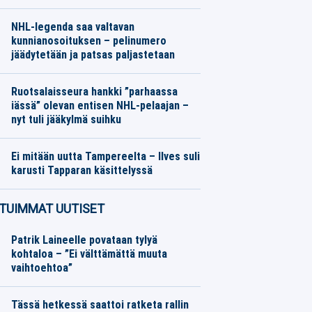
Jalkapallo
07.08.2026
Toimitus
NHL-legenda saa valtavan
kunnianosoituksen – pelinumero
jäädytetään ja patsas paljastetaan
Jääkiekko
07.08.2026
Toimitus
Ruotsalaisseura hankki ”parhaassa
iässä” olevan entisen NHL-pelaajan –
nyt tuli jääkylmä suihku
Jääkiekko
07.08.2026
Toimitus
Ei mitään uutta Tampereelta – Ilves suli
karusti Tapparan käsittelyssä
Jääkiekko
07.08.2026
Toimitus
TUIMMAT UUTISET
Patrik Laineelle povataan tylyä
kohtaloa – ”Ei välttämättä muuta
vaihtoehtoa”
Tässä hetkessä saattoi ratketa rallin