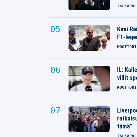
JALKAPAL
Kimi Rä
F1-lege
MOOTTORI
IL: Kal
villit s
MOOTTORI
Liverpo
ratkais
tämä”
JALKAPAL