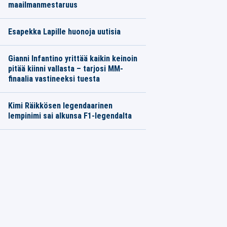
maailmanmestaruus
Esapekka Lapille huonoja uutisia
Gianni Infantino yrittää kaikin keinoin
pitää kiinni vallasta – tarjosi MM-
finaalia vastineeksi tuesta
Kimi Räikkösen legendaarinen
lempinimi sai alkunsa F1-legendalta