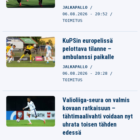
JALKAPALLO
06.08.2026 - 20:52
TOIMITUS
KuPSin europelissä
pelottava tilanne –
ambulanssi paikalle
JALKAPALLO
06.08.2026 - 20:28
TOIMITUS
Valioliiga-seura on valmis
kovaan ratkaisuun –
tähtimaalivahti voidaan nyt
uhrata toisen tähden
edessä