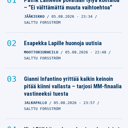
Patrik Laineelle povataan tylyä kohtaloa
– ”Ei välttämättä muuta vaihtoehtoa”
JÄÄKIEKKO
05.08.2026
- 23:34
SALTTU FORSSTRÖM
Esapekka Lapille huonoja uutisia
MOOTTORIURHEILU
05.08.2026
- 22:48
SALTTU FORSSTRÖM
Gianni Infantino yrittää kaikin keinoin
pitää kiinni vallasta – tarjosi MM-finaalia
vastineeksi tuesta
JALKAPALLO
05.08.2026
- 23:57
SALTTU FORSSTRÖM