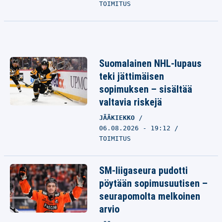
TOIMITUS
Suomalainen NHL-lupaus
teki jättimäisen
sopimuksen – sisältää
valtavia riskejä
JÄÄKIEKKO
06.08.2026 - 19:12
TOIMITUS
SM-liigaseura pudotti
pöytään sopimusuutisen –
seurapomolta melkoinen
arvio