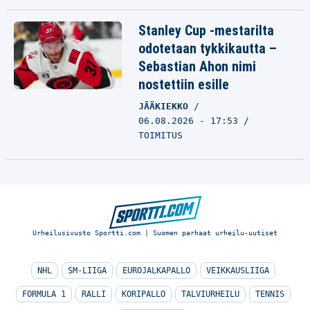
Stanley Cup -mestarilta
odotetaan tykkikautta –
Sebastian Ahon nimi
nostettiin esille
JÄÄKIEKKO
06.08.2026 - 17:53
TOIMITUS
Urheilusivusto Sportti.com | Suomen parhaat urheilu-uutiset
NHL
SM-LIIGA
EUROJALKAPALLO
VEIKKAUSLIIGA
FORMULA 1
RALLI
KORIPALLO
TALVIURHEILU
TENNIS