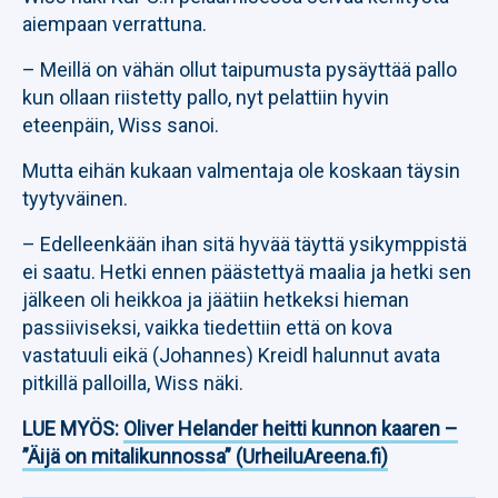
aiempaan verrattuna.
– Meillä on vähän ollut taipumusta pysäyttää pallo
kun ollaan riistetty pallo, nyt pelattiin hyvin
eteenpäin, Wiss sanoi.
Mutta eihän kukaan valmentaja ole koskaan täysin
tyytyväinen.
– Edelleenkään ihan sitä hyvää täyttä ysikymppistä
ei saatu. Hetki ennen päästettyä maalia ja hetki sen
jälkeen oli heikkoa ja jäätiin hetkeksi hieman
passiiviseksi, vaikka tiedettiin että on kova
vastatuuli eikä (Johannes) Kreidl halunnut avata
pitkillä palloilla, Wiss näki.
LUE MYÖS:
Oliver Helander heitti kunnon kaaren –
”Äijä on mitalikunnossa” (UrheiluAreena.fi)