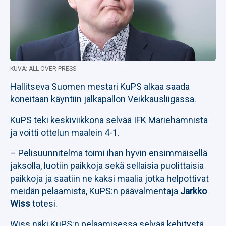
KUVA: ALL OVER PRESS
Hallitseva Suomen mestari KuPS alkaa saada
koneitaan käyntiin jalkapallon Veikkausliigassa.
KuPS teki keskiviikkona selvää IFK Mariehamnista
ja voitti ottelun maalein 4-1.
– Pelisuunnitelma toimi ihan hyvin ensimmäisellä
jaksolla, luotiin paikkoja sekä sellaisia puolittaisia
paikkoja ja saatiin ne kaksi maalia jotka helpottivat
meidän pelaamista, KuPS:n päävalmentaja
Jarkko
Wiss
totesi.
Wiss näki KuPS:n pelaamisessa selvää kehitystä