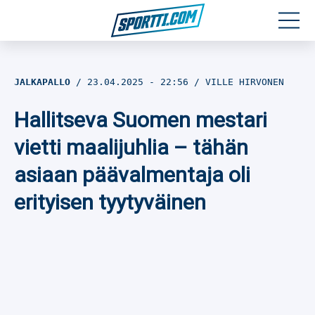
Moottoriurheilu
JALKAPALLO
23.04.2025
- 22:56
VILLE HIRVONEN
Jääkiekko
Hallitseva Suomen mestari
Jalkapallo
vietti maalijuhlia – tähän
asiaan päävalmentaja oli
Yleisurheilu
erityisen tyytyväinen
Talviurheilu
Muu urheilu
SPORTIVO TV