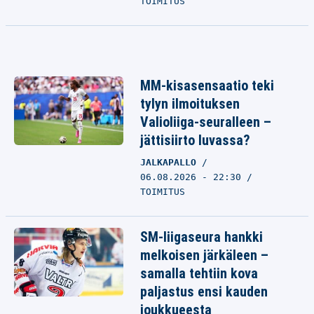
TOIMITUS
MM-kisasensaatio teki
tylyn ilmoituksen
Valioliiga-seuralleen –
jättisiirto luvassa?
JALKAPALLO
06.08.2026 - 22:30
TOIMITUS
SM-liigaseura hankki
melkoisen järkäleen –
samalla tehtiin kova
paljastus ensi kauden
joukkueesta