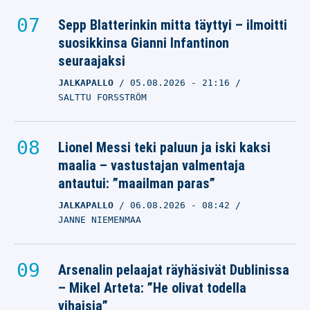
Sepp Blatterinkin mitta täyttyi – ilmoitti
suosikkinsa Gianni Infantinon
seuraajaksi
JALKAPALLO
05.08.2026
- 21:16
SALTTU FORSSTRÖM
Lionel Messi teki paluun ja iski kaksi
maalia – vastustajan valmentaja
antautui: ”maailman paras”
JALKAPALLO
06.08.2026
- 08:42
JANNE NIEMENMAA
Arsenalin pelaajat räyhäsivät Dublinissa
– Mikel Arteta: ”He olivat todella
vihaisia”