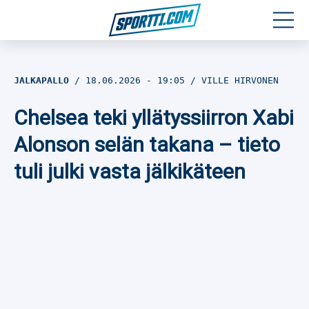
Moottoriurheilu
JALKAPALLO
18.06.2026
- 19:05
VILLE HIRVONEN
Jääkiekko
Chelsea teki yllätyssiirron Xabi
Jalkapallo
Alonson selän takana – tieto
tuli julki vasta jälkikäteen
Yleisurheilu
Talviurheilu
Muu urheilu
SPORTIVO TV