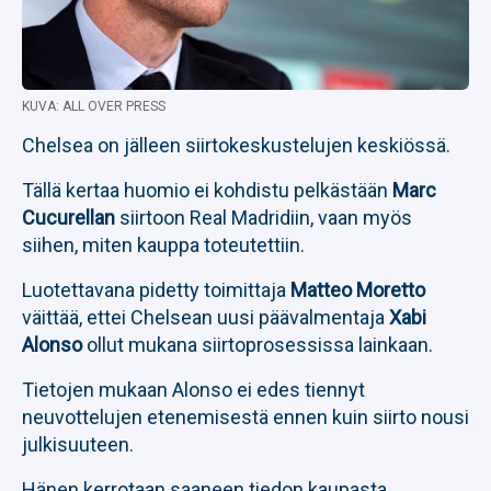
KUVA: ALL OVER PRESS
Chelsea on jälleen siirtokeskustelujen keskiössä.
Tällä kertaa huomio ei kohdistu pelkästään
Marc
Cucurellan
siirtoon Real Madridiin, vaan myös
siihen, miten kauppa toteutettiin.
Luotettavana pidetty toimittaja
Matteo Moretto
väittää, ettei Chelsean uusi päävalmentaja
Xabi
Alonso
ollut mukana siirtoprosessissa lainkaan.
Tietojen mukaan Alonso ei edes tiennyt
neuvottelujen etenemisestä ennen kuin siirto nousi
julkisuuteen.
Hänen kerrotaan saaneen tiedon kaupasta