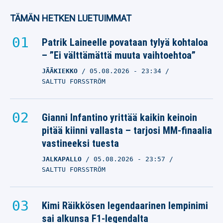
TÄMÄN HETKEN LUETUIMMAT
Patrik Laineelle povataan tylyä kohtaloa
– ”Ei välttämättä muuta vaihtoehtoa”
JÄÄKIEKKO
05.08.2026
- 23:34
SALTTU FORSSTRÖM
Gianni Infantino yrittää kaikin keinoin
pitää kiinni vallasta – tarjosi MM-finaalia
vastineeksi tuesta
JALKAPALLO
05.08.2026
- 23:57
SALTTU FORSSTRÖM
Kimi Räikkösen legendaarinen lempinimi
sai alkunsa F1-legendalta