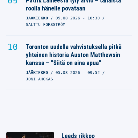
Patrik Laineesta tyly arvio – tällaista
roolia hänelle povataan
JÄÄKIEKKO
05.08.2026
- 16:30
SALTTU FORSSTRÖM
Toronton uudella vahvistuksella pitkä
yhteinen historia Auston Matthewsin
kanssa – ”Siitä on aina apua”
JÄÄKIEKKO
05.08.2026
- 09:52
JONI AHOKAS
Leeds rikkoo