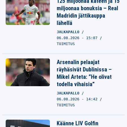
125 miljoonaa käteen ja 15
miljoonaa bonuksia – Real
Madridin jättikauppa
lähellä
JALKAPALLO
06.08.2026 - 15:07
TOIMITUS
Arsenalin pelaajat
räyhäsivät Dublinissa –
Mikel Arteta: ”He olivat
todella vihaisia”
JALKAPALLO
06.08.2026 - 14:42
TOIMITUS
Käänne LIV Golfin