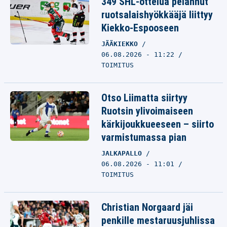
349 SHL-ottelua pelannut
ruotsalaishyökkääjä liittyy
Kiekko-Espooseen
JÄÄKIEKKO
06.08.2026 - 11:22
TOIMITUS
Otso Liimatta siirtyy
Ruotsin ylivoimaiseen
kärkijoukkueeseen – siirto
varmistumassa pian
JALKAPALLO
06.08.2026 - 11:01
TOIMITUS
Christian Norgaard jäi
penkille mestaruusjuhlissa