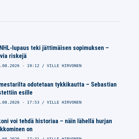
NHL-lupaus teki jättimäisen sopimuksen –
via riskejä
.08.2026
- 19:12
VILLE HIRVONEN
mestarilta odotetaan tykkikautta – Sebastian
ettiin esille
.08.2026
- 17:53
VILLE HIRVONEN
oni voi tehdä historiaa – näin lähellä hurjan
ikkominen on
.08.2026
- 17:31
VILLE HIRVONEN