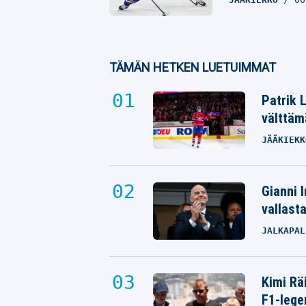
TÄMÄN HETKEN LUETUIMMAT
Patrik 
välttäm
JÄÄKIEKK
Gianni I
vallast
JALKAPAL
Kimi Rä
F1-lege