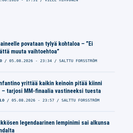
Laineelle povataan tylyä kohtaloa – ”Ei
ättä muuta vaihtoehtoa”
O
05.08.2026
- 23:34
SALTTU FORSSTRÖM
nfantino yrittää kaikin keinoin pitää kiinni
a – tarjosi MM-finaalia vastineeksi tuesta
LO
05.08.2026
- 23:57
SALTTU FORSSTRÖM
ikkösen legendaarinen lempinimi sai alkunsa
ndalta