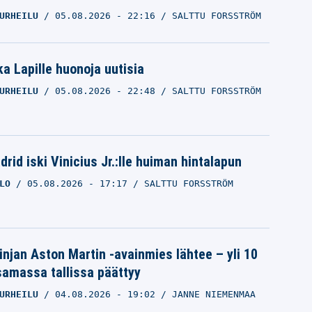
URHEILU
05.08.2026
- 22:16
SALTTU FORSSTRÖM
a Lapille huonoja uutisia
URHEILU
05.08.2026
- 22:48
SALTTU FORSSTRÖM
rid iski Vinicius Jr.:lle huiman hintalapun
LO
05.08.2026
- 17:17
SALTTU FORSSTRÖM
linjan Aston Martin -avainmies lähtee – yli 10
samassa tallissa päättyy
URHEILU
04.08.2026
- 19:02
JANNE NIEMENMAA