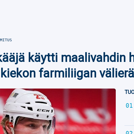
MITUS
äjä käytti maalivahdin 
iekon farmiliigan välierä
TUO