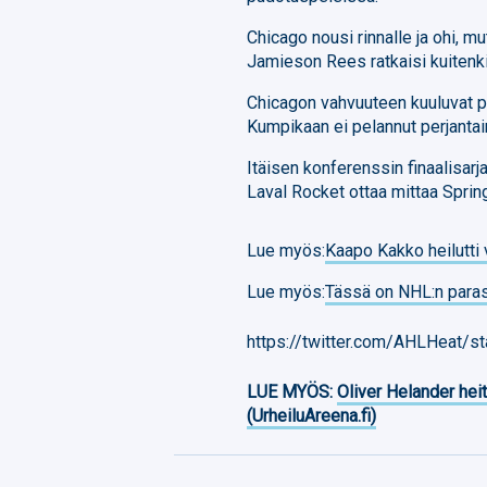
Chicago nousi rinnalle ja ohi, mu
Jamieson Rees ratkaisi kuitenki
Chicagon vahvuuteen kuuluvat p
Kumpikaan ei pelannut perjantai
Itäisen konferenssin finaalisar
Laval Rocket ottaa mittaa Sprin
Lue myös:
Kaapo Kakko heilutti 
Lue myös:
Tässä on NHL:n paras
https://twitter.com/AHLHeat
LUE MYÖS:
Oliver Helander heit
(UrheiluAreena.fi)