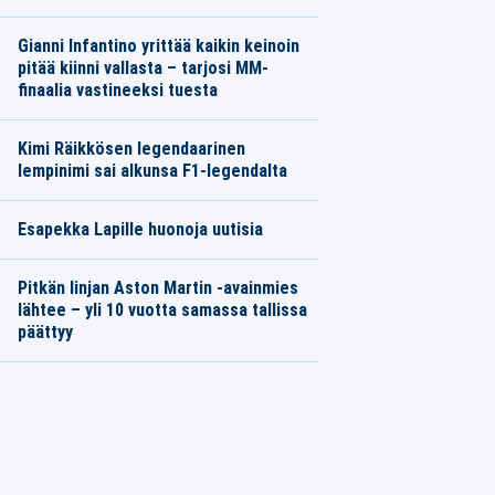
Gianni Infantino yrittää kaikin keinoin
pitää kiinni vallasta – tarjosi MM-
finaalia vastineeksi tuesta
Kimi Räikkösen legendaarinen
lempinimi sai alkunsa F1-legendalta
Esapekka Lapille huonoja uutisia
Pitkän linjan Aston Martin -avainmies
lähtee – yli 10 vuotta samassa tallissa
päättyy