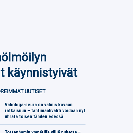
hölmöilyn
t käynnistyivät
REIMMAT UUTISET
Valioliiga-seura on valmis kovaan
ratkaisuun – tähtimaalivahti voidaan nyt
uhrata toisen tähden edessä
Jalkapallo
06.08.2026
Toimitus
Tottenhamin ympärillä villiä puhetta –