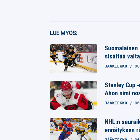
Facebook
LUE MYÖS:
Twitter
Suomalainen 
sisältää valta
Whatsapp
JÄÄKIEKKO
06
Stanley Cup -
Ahon nimi nost
JÄÄKIEKKO
06
NHL:n seuraik
ennätyksen r
JÄÄKIEKKO
06