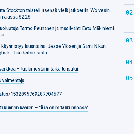
tta Stockton taisteli itsensä vielä jatkoeriin. Wolvesin
n ajassa 62.26.
uolustaja Tarmo Reunanen ja maalivahti Eetu Mäkiniemi.
na.
ja käynnistyy lauantaina. Jesse Ylösen ja Sami Nikun
gfield Thunderbirdsistä.
verkkoa – tuplamestarin taika tuhoutui
 valmentaja
/status/1532895769287704577
ti kunnon kaaren – ”Äijä on mitalikunnossa”