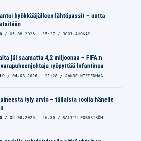
 antoi hyökkääjälleen lähtöpassit – uutta
etsitään
O
05.08.2026
- 15:37
JONI AHOKAS
alta jäi saamatta 4,2 miljoonaa – FIFA:n
 varapuheenjohtaja ryöpyttää Infantinoa
LO
04.08.2026
- 21:28
JANNE NIEMENMAA
aineesta tyly arvio – tällaista roolia hänelle
an
O
05.08.2026
- 16:30
SALTTU FORSSTRÖM