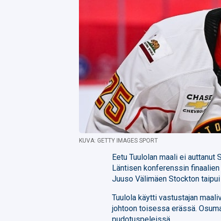
KUVA: GETTY IMAGES SPORT
Eetu Tuulolan maali ei auttanut 
Läntisen konferenssin finaalien 
Juuso Välimäen Stockton taipui 
Tuulola käytti vastustajan maal
johtoon toisessa erässä. Osuma
pudotuspeleissä.