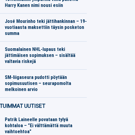
Harry Kanen nimi nousi esiin
Jalkapallo
06.08.2026
Toimitus
José Mourinho teki jättihankinnan – 19-
vuotiaasta maksettiin täysin posketon
summa
Jalkapallo
06.08.2026
Toimitus
Suomalainen NHL-lupaus teki
jättimäisen sopimuksen – sisältää
valtavia riskejä
Jääkiekko
06.08.2026
Toimitus
SM-liigaseura pudotti pöytään
sopimusuutisen – seurapomolta
melkoinen arvio
Jääkiekko
06.08.2026
Toimitus
TUIMMAT UUTISET
Patrik Laineelle povataan tylyä
kohtaloa – ”Ei välttämättä muuta
vaihtoehtoa”