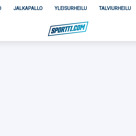
O
JALKAPALLO
YLEISURHEILU
TALVIURHEILU