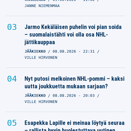
JANNE NIEMENMAA
Jarmo Kekäläisen puhelin voi pian soida
– suomalaistähti voi olla osa NHL-
jättikauppaa
JÄÄKIEKKO
08.08.2026
- 22:31
VILLE HIRVONEN
Nyt putosi melkoinen NHL-pommi – kaksi
uutta joukkuetta mukaan sarjaan?
JÄÄKIEKKO
08.08.2026
- 20:03
VILLE HIRVONEN
Esapekka Lapille ei meinaa löytyä seuraa
– rallista hyvin huolestuttava uutinen