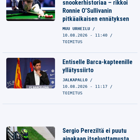
snookerhistoriaa – rikkoi
Ronnie O’Sullivanin
pitkäaikaisen ennätyksen
MUU URHEILU
10.08.2026 - 11:40
TOIMITUS
Entiselle Barca-kapteenille
yllätyssiirto
JALKAPALLO
10.08.2026 - 11:17
TOIMITUS
Sergio Pereziltä ei puutu
ainakaan itseluottamusta