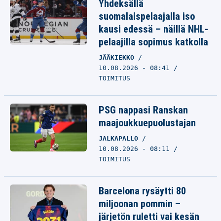
Yhdeksällä
suomalaispelaajalla iso
kausi edessä – näillä NHL-
pelaajilla sopimus katkolla
JÄÄKIEKKO
10.08.2026 - 08:41
TOIMITUS
PSG nappasi Ranskan
maajoukkuepuolustajan
JALKAPALLO
10.08.2026 - 08:11
TOIMITUS
Barcelona rysäytti 80
miljoonan pommin –
järjetön ruletti vai kesän