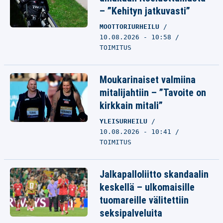
– ”Kehityn jatkuvasti”
MOOTTORIURHEILU
10.08.2026 - 10:58
TOIMITUS
Moukarinaiset valmiina
mitalijahtiin – ”Tavoite on
kirkkain mitali”
YLEISURHEILU
10.08.2026 - 10:41
TOIMITUS
Jalkapalloliitto skandaalin
keskellä – ulkomaisille
tuomareille välitettiin
seksipalveluita