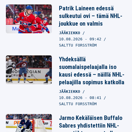
Patrik Laineen edessä
sulkeutui ovi – tämä NHL-
joukkue on valmis
JÄÄKIEKKO
10.08.2026
- 09:42
SALTTU FORSSTRÖM
Yhdeksällä
suomalaispelaajalla iso
kausi edessä – näillä NHL-
pelaajilla sopimus katkolla
JÄÄKIEKKO
10.08.2026
- 08:41
SALTTU FORSSTRÖM
Jarmo Kekäläisen Buffalo
Sabres yhdistettiin NHL-