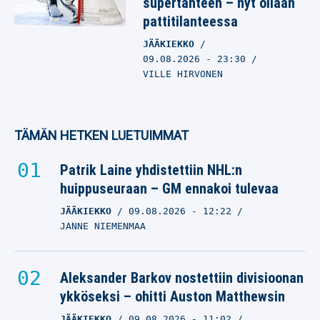
supertähteen – nyt ollaan
pattitilanteessa
JÄÄKIEKKO
09.08.2026
- 23:30
VILLE HIRVONEN
TÄMÄN HETKEN LUETUIMMAT
Patrik Laine yhdistettiin NHL:n
huippuseuraan – GM ennakoi tulevaa
JÄÄKIEKKO
09.08.2026
- 12:22
JANNE NIEMENMAA
Aleksander Barkov nostettiin divisioonan
ykköseksi – ohitti Auston Matthewsin
JÄÄKIEKKO
09.08.2026
- 11:02