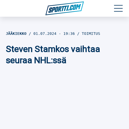
Moottoriurheilu
JÄÄKIEKKO
01.07.2024
- 19:36
TOIMITUS
Jääkiekko
Steven Stamkos vaihtaa
Jalkapallo
seuraa NHL:ssä
Yleisurheilu
Talviurheilu
Muu urheilu
SPORTIVO TV