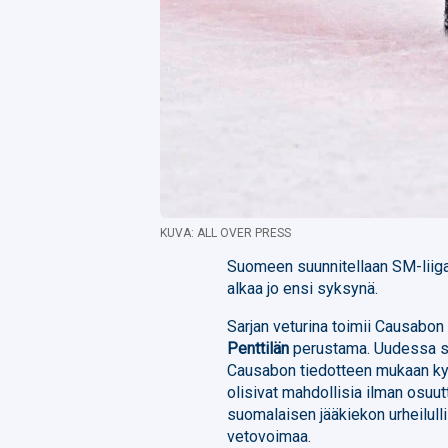
KUVA: ALL OVER PRESS
Suomeen suunnitellaan SM-liigall
alkaa jo ensi syksynä.
Sarjan veturina toimii Causabon
Penttilän
perustama. Uudessa sa
Causabon tiedotteen mukaan kyse
olisivat mahdollisia ilman osuut
suomalaisen jääkiekon urheilullis
vetovoimaa.