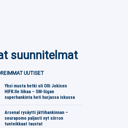
vat suunnitelmat
REIMMAT UUTISET
Yksi musta hetki oli Olli Jokisen
HIFK:lle liikaa – SM-liigan
superhankinta heti hurjassa iskussa
Jääkiekko
07.08.2026
Toimitus
Arsenal rysäytti jättihankinnan –
seurapomo paljasti nyt siirron
tunteikkaat taustat