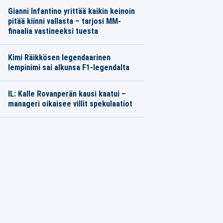
Gianni Infantino yrittää kaikin keinoin
pitää kiinni vallasta – tarjosi MM-
finaalia vastineeksi tuesta
Kimi Räikkösen legendaarinen
lempinimi sai alkunsa F1-legendalta
IL: Kalle Rovanperän kausi kaatui –
manageri oikaisee villit spekulaatiot