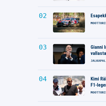
Esapekk
MOOTTORI
Gianni I
vallast
JALKAPAL
Kimi Rä
F1-lege
MOOTTORI