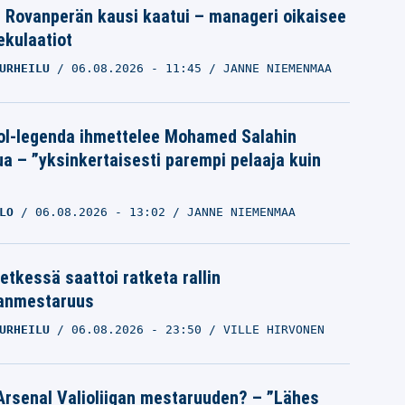
le Rovanperän kausi kaatui – manageri oikaisee
pekulaatiot
URHEILU
06.08.2026
- 11:45
JANNE NIEMENMAA
ol-legenda ihmettelee Mohamed Salahin
ua – ”yksinkertaisesti parempi pelaaja kuin
LO
06.08.2026
- 13:02
JANNE NIEMENMAA
etkessä saattoi ratketa rallin
anmestaruus
URHEILU
06.08.2026
- 23:50
VILLE HIRVONEN
Arsenal Valioliigan mestaruuden? – ”Lähes