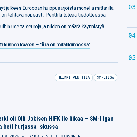
yt jälkeen Euroopan huippusarjoista monella mittarilla.
on tehtävä nopeasti, Penttilä toteaa tiedotteessa.
ihin useita seuroja ja niiden on määrä käynnistyä
ti kunnon kaaren – ”Äijä on mitalikunnossa”
HEIKKI PENTTILÄ
SM-LIIGA
ki oli Olli Jokisen HIFK:lle liikaa – SM-liigan
 heti hurjassa iskussa
.08.2026
- 17:08
VILLE HIRVONEN