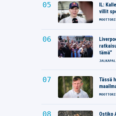
IL: Kal
villit s
MOOTTORI
Liverpo
ratkais
tämä”
JALKAPAL
Tässä h
maailm
MOOTTORI
Ostiko 