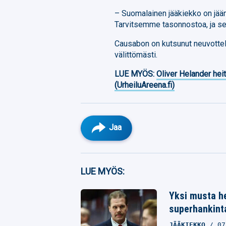
– Suomalainen jääkiekko on jään
Tarvitsemme tasonnostoa, ja se 
Causabon on kutsunut neuvottelu
välittömästi.
LUE MYÖS:
Oliver Helander heit
(UrheiluAreena.fi)
Jaa
Facebook
LUE MYÖS:
Twitter
Yksi musta het
superhankinta
Whatsapp
JÄÄKIEKKO
07