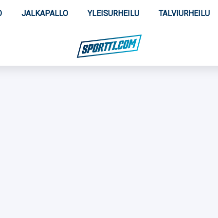
O
JALKAPALLO
YLEISURHEILU
TALVIURHEILU