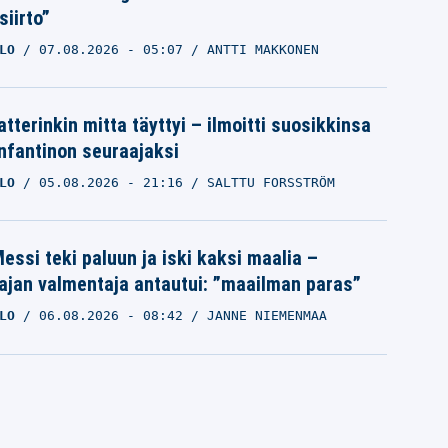
siirto”
LO
07.08.2026
- 05:07
ANTTI MAKKONEN
tterinkin mitta täyttyi – ilmoitti suosikkinsa
Infantinon seuraajaksi
LO
05.08.2026
- 21:16
SALTTU FORSSTRÖM
essi teki paluun ja iski kaksi maalia –
ajan valmentaja antautui: ”maailman paras”
LO
06.08.2026
- 08:42
JANNE NIEMENMAA