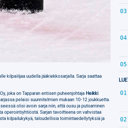
e kilpailijaa uudella jääkiekkosarjalla. Sarja saattaa
LUE
 Oy, joka on Tapparan entisen puheenjohtaja
Heikki
rjassa pelaisi suunnitelmien mukaan 10-12 joukkuetta.
essä olisi avoin sarja niin, että ousu ja putoaminen
ta operointiyhtiöstä. Sarjan tavoitteena on vahvistaa
ta kilpailukykyä, taloudellisia toimintaedellytyksiä ja