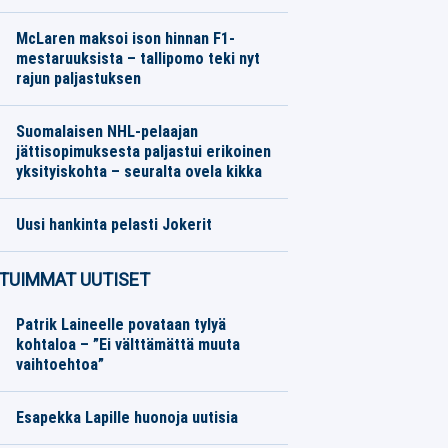
Jalkapallo
07.08.2026
Toimitus
McLaren maksoi ison hinnan F1-
mestaruuksista – tallipomo teki nyt
rajun paljastuksen
Moottoriurheilu
07.08.2026
Toimitus
Suomalaisen NHL-pelaajan
jättisopimuksesta paljastui erikoinen
yksityiskohta – seuralta ovela kikka
Jääkiekko
07.08.2026
Toimitus
Uusi hankinta pelasti Jokerit
SM-liiga
07.08.2026
Toimitus
TUIMMAT UUTISET
Patrik Laineelle povataan tylyä
kohtaloa – ”Ei välttämättä muuta
vaihtoehtoa”
Esapekka Lapille huonoja uutisia