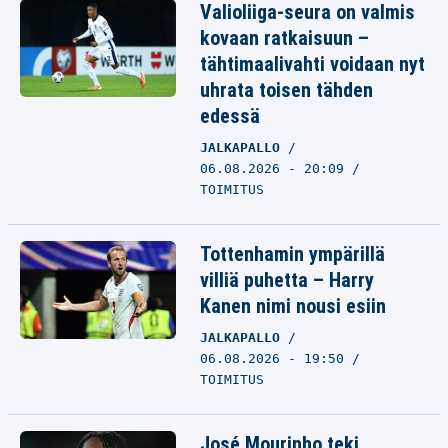
Valioliiga-seura on valmis
kovaan ratkaisuun –
tähtimaalivahti voidaan nyt
uhrata toisen tähden
edessä
JALKAPALLO
06.08.2026 - 20:09
TOIMITUS
Tottenhamin ympärillä
villiä puhetta – Harry
Kanen nimi nousi esiin
JALKAPALLO
06.08.2026 - 19:50
TOIMITUS
José Mourinho teki