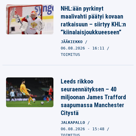
NHL:ään pyrkinyt
maalivahti päätyi kovaan
ratkaisuun – siirtyy KHL:n
”kiinalaisjoukkueeseen”
JÄÄKIEKKO
06.08.2026 - 16:11
TOIMITUS
Leeds rikkoo
seuraennätyksen – 40
miljoonan James Trafford
saapumassa Manchester
Citystä
JALKAPALLO
06.08.2026 - 15:48
TOIMITUS