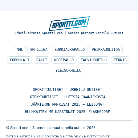
Urheilusivusto Sportti.com | Suomen parhaat urheilu-uutiset
NHL
SM-LIIGA
EUROJALKAPALLO
VEIKKAUSLIIGA
FORMULA 1
RALLI
KORIPALLO
TALVIURHEILU
TENNIS
YLEISURHEILU
SPORTTIUUTISET – URHEILU-UUTISET
KIEKKOUUTISET – UUTISIA JÄÄKIEKOSTA
JÄÄKIEKON MM-KISAT 2025 – LEIJONAT
HUUHKAJIEN MM-KARSINNAT 2025
FLASHSCORE
© Sportti.com | Suomen parhaat urheilu-uutiset 2026
TIETOA MEISTÄ
/
🇬🇧 SPORTIVO NETWORK
/
KÄYTTÖEHDOT