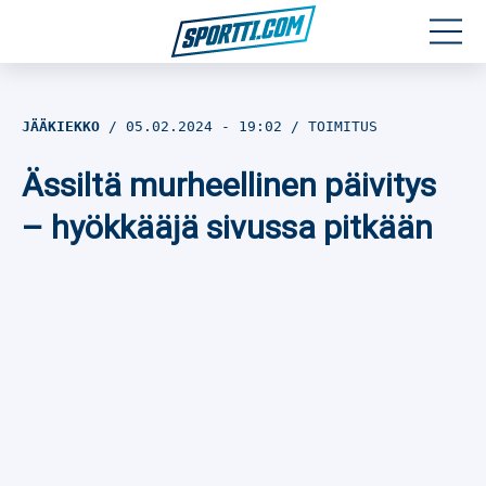
Moottoriurheilu
JÄÄKIEKKO
05.02.2024
- 19:02
TOIMITUS
Jääkiekko
Ässiltä murheellinen päivitys
Jalkapallo
– hyökkääjä sivussa pitkään
Yleisurheilu
Talviurheilu
Muu urheilu
SPORTIVO TV