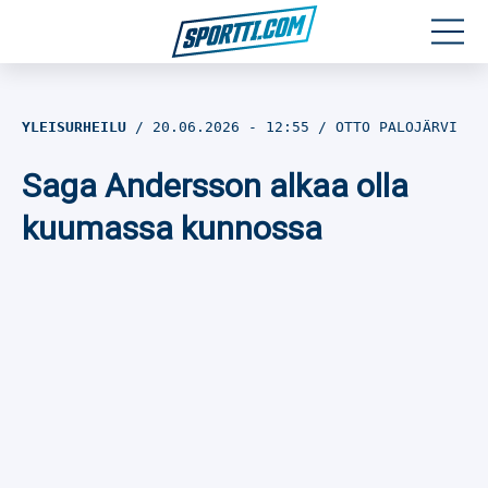
Moottoriurheilu
YLEISURHEILU
20.06.2026
- 12:55
OTTO PALOJÄRVI
Jääkiekko
Saga Andersson alkaa olla
Jalkapallo
kuumassa kunnossa
Yleisurheilu
Talviurheilu
Muu urheilu
SPORTIVO TV