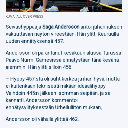
KUVA: ALL OVER PRESS
Seiväshyppääjä
Saga Andersson
antoi juhannuksen
vakuuttavan näytön vireestään. Hän ylitti Keuruulla
uuden ennätyksensä 457.
Andersson oli parantanut kesäkuun alussa Turussa
Paavo Nurmi Gamesissa ennätystään tänä kesänä
aiemmin. Hän ylitti silloin 456.
– Hyppy 457:stä oli suht korkea ja ihan hyvä, mutta
ei kuitenkaan teknisesti mikään ideaalihyppy.
Vaihdoin 445:n jälkeen isomman seipään, ja se
kannatti, Andersson kommentoi
ennätysylityksestään Urheiluliiton mukaan,
Andersson oli vähällä ylittää 462.