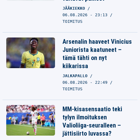
JÄÄKIEKKO
06.08.2026 - 23:13
TOIMITUS
Arsenalin haaveet Vinicius
Juniorista kaatuneet –
tämä tähti on nyt
kiikarissa
JALKAPALLO
06.08.2026 - 22:49
TOIMITUS
MM-kisasensaatio teki
tylyn ilmoituksen
Valioliiga-seuralleen –
jättisiirto luvassa?