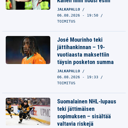
Kanen nimi nousi esiin
JALKAPALLO
06.08.2026 - 19:50
TOIMITUS
José Mourinho teki
jättihankinnan – 19-
vuotiaasta maksettiin
täysin posketon summa
JALKAPALLO
06.08.2026 - 19:33
TOIMITUS
Suomalainen NHL-lupaus
teki jättimäisen
sopimuksen – sisältää
valtavia riskejä