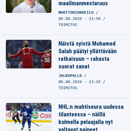
maailmanmestaruus
MOOTTORIURHEILU
06.08.2026 - 23:50
TOIMITUS
Näistä syistä Mohamed
Salah päätyi yllättävään
ratkaisuun – rahasta
suorat sanat
JALKAPALLO
06.08.2026 - 23:35
TOIMITUS
NHL:n mahtiseura uudessa
tilanteessa – näillä
kolmella pelaajalla nyt
valtavat paineet