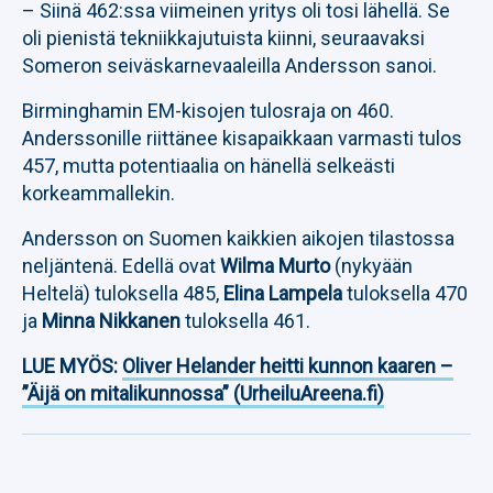
– Siinä 462:ssa viimeinen yritys oli tosi lähellä. Se
oli pienistä tekniikkajutuista kiinni, seuraavaksi
Someron seiväskarnevaaleilla Andersson sanoi.
Birminghamin EM-kisojen tulosraja on 460.
Anderssonille riittänee kisapaikkaan varmasti tulos
457, mutta potentiaalia on hänellä selkeästi
korkeammallekin.
Andersson on Suomen kaikkien aikojen tilastossa
neljäntenä. Edellä ovat
Wilma Murto
(nykyään
Heltelä) tuloksella 485,
Elina Lampela
tuloksella 470
ja
Minna Nikkanen
tuloksella 461.
LUE MYÖS:
Oliver Helander heitti kunnon kaaren –
”Äijä on mitalikunnossa” (UrheiluAreena.fi)