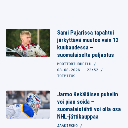
Sami Pajarissa tapahtui
järkyttävä muutos vain 12
kuukaudessa –
suomalaiselta paljastus
MOOTTORIURHEILU
08.08.2026 - 22:52
TOIMITUS
Jarmo Kekäläisen puhelin
voi pian soida –
suomalaistähti voi olla osa
NHL-jättikauppaa
JÄÄKIEKKO