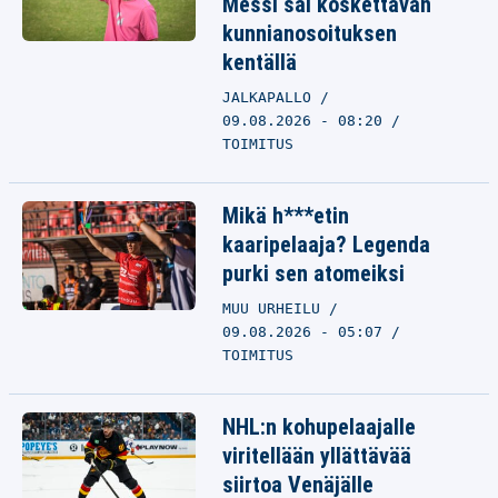
Messi sai koskettavan
kunnianosoituksen
kentällä
JALKAPALLO
09.08.2026 - 08:20
TOIMITUS
Mikä h***etin
kaaripelaaja? Legenda
purki sen atomeiksi
MUU URHEILU
09.08.2026 - 05:07
TOIMITUS
NHL:n kohupelaajalle
viritellään yllättävää
siirtoa Venäjälle