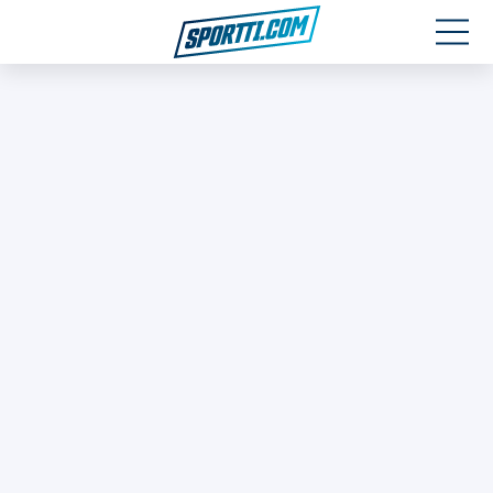
Moottoriurheilu
Jääkiekko
Jalkapallo
Yleisurheilu
Talviurheilu
Muu urheilu
SPORTIVO TV