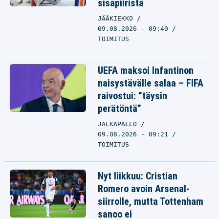
sisäpiiristä
JÄÄKIEKKO
09.08.2026 - 09:40
TOIMITUS
UEFA maksoi Infantinon
naisystävälle salaa – FIFA
raivostui: ”täysin
perätöntä”
JALKAPALLO
09.08.2026 - 09:21
TOIMITUS
Nyt liikkuu: Cristian
Romero avoin Arsenal-
siirrolle, mutta Tottenham
sanoo ei