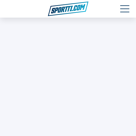
Moottoriurheilu
Jääkiekko
Jalkapallo
Yleisurheilu
Talviurheilu
Muu urheilu
SPORTIVO TV