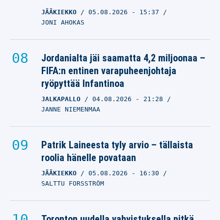
JÄÄKIEKKO
05.08.2026
- 15:37
JONI AHOKAS
Jordanialta jäi saamatta 4,2 miljoonaa –
FIFA:n entinen varapuheenjohtaja
ryöpyttää Infantinoa
JALKAPALLO
04.08.2026
- 21:28
JANNE NIEMENMAA
Patrik Laineesta tyly arvio – tällaista
roolia hänelle povataan
JÄÄKIEKKO
05.08.2026
- 16:30
SALTTU FORSSTRÖM
Toronton uudella vahvistuksella pitkä