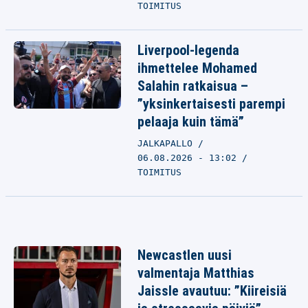
TOIMITUS
Liverpool-legenda
ihmettelee Mohamed
Salahin ratkaisua –
”yksinkertaisesti parempi
pelaaja kuin tämä”
JALKAPALLO
06.08.2026 - 13:02
TOIMITUS
Newcastlen uusi
valmentaja Matthias
Jaissle avautuu: ”Kiireisiä