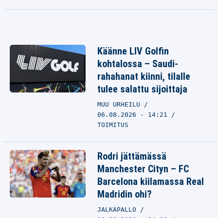
Käänne LIV Golfin
kohtalossa – Saudi-
rahahanat kiinni, tilalle
tulee salattu sijoittaja
MUU URHEILU
06.08.2026 - 14:21
TOIMITUS
Rodri jättämässä
Manchester Cityn – FC
Barcelona kiilamassa Real
Madridin ohi?
JALKAPALLO