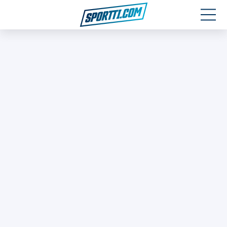
Moottoriurheilu
Jääkiekko
Jalkapallo
Yleisurheilu
Talviurheilu
Muu urheilu
SPORTIVO TV