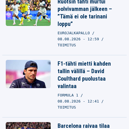
Ruotsin tähti murtui
polvivamman jälkeen –
”Tämä ei ole tarinani
loppu”
EUROJALKAPALLO
08.08.2026 - 12:59
TOIMITUS
F1-tähti mietti kahden
tallin välillä – David
Coulthard puolustaa
valintaa
FORMULA 1
08.08.2026 - 12:41
TOIMITUS
Barcelona raivaa tilaa