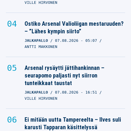
VILLE HIRVONEN
Ostiko Arsenal Valioliigan mestaruuden?
– ”Lähes kympin siirto”
JALKAPALLO
07.08.2026
- 05:07
ANTTI MAKKONEN
Arsenal rysäytti jättihankinnan –
seurapomo paljasti nyt siirron
tunteikkaat taustat
JALKAPALLO
07.08.2026
- 16:51
VILLE HIRVONEN
Ei mitään uutta Tampereelta – Ilves suli
karusti Tapparan käsittelyssä