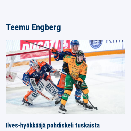
Teemu Engberg
Ilves-hyökkääjä pohdiskeli tuskaista