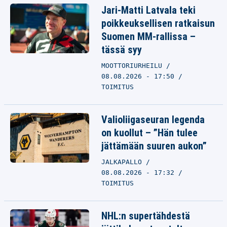
Jari-Matti Latvala teki
poikkeuksellisen ratkaisun
Suomen MM-rallissa –
tässä syy
MOOTTORIURHEILU
08.08.2026 - 17:50
TOIMITUS
Valioliigaseuran legenda
on kuollut – ”Hän tulee
jättämään suuren aukon”
JALKAPALLO
08.08.2026 - 17:32
TOIMITUS
NHL:n supertähdestä