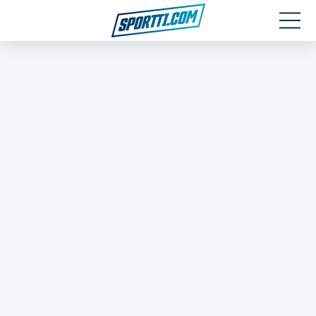
Moottoriurheilu
Jääkiekko
Jalkapallo
Yleisurheilu
Talviurheilu
Muu urheilu
SPORTIVO TV