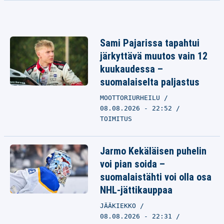
Sami Pajarissa tapahtui
järkyttävä muutos vain 12
kuukaudessa –
suomalaiselta paljastus
MOOTTORIURHEILU
08.08.2026 - 22:52
TOIMITUS
Jarmo Kekäläisen puhelin
voi pian soida –
suomalaistähti voi olla osa
NHL-jättikauppaa
JÄÄKIEKKO
08.08.2026 - 22:31