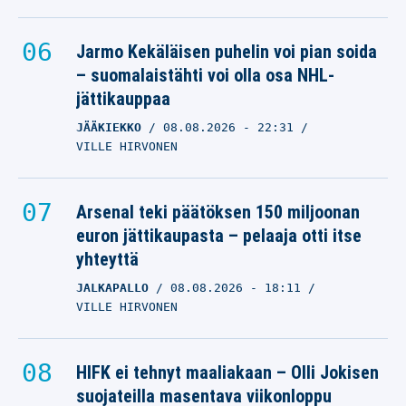
Jarmo Kekäläisen puhelin voi pian soida
– suomalaistähti voi olla osa NHL-
jättikauppaa
JÄÄKIEKKO
08.08.2026
- 22:31
VILLE HIRVONEN
Arsenal teki päätöksen 150 miljoonan
euron jättikaupasta – pelaaja otti itse
yhteyttä
JALKAPALLO
08.08.2026
- 18:11
VILLE HIRVONEN
HIFK ei tehnyt maaliakaan – Olli Jokisen
suojateilla masentava viikonloppu