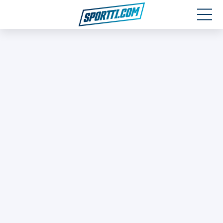
Moottoriurheilu
Jääkiekko
Jalkapallo
Yleisurheilu
Talviurheilu
Muu urheilu
SPORTIVO TV