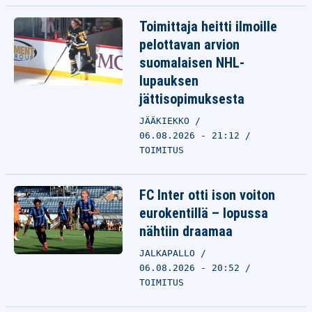
Toimittaja heitti ilmoille
pelottavan arvion
suomalaisen NHL-
lupauksen
jättisopimuksesta
JÄÄKIEKKO
06.08.2026 - 21:12
TOIMITUS
FC Inter otti ison voiton
eurokentillä – lopussa
nähtiin draamaa
JALKAPALLO
06.08.2026 - 20:52
TOIMITUS