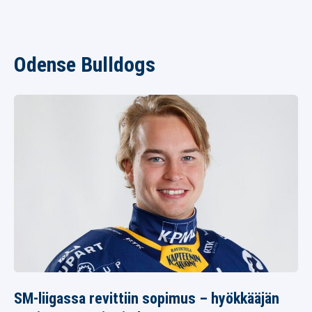
Odense Bulldogs
SM-liigassa revittiin sopimus – hyökkääjän