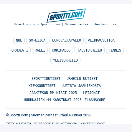
Urheilusivusto Sportti.com | Suomen parhaat urheilu-uutiset
NHL
SM-LIIGA
EUROJALKAPALLO
VEIKKAUSLIIGA
FORMULA 1
RALLI
KORIPALLO
TALVIURHEILU
TENNIS
YLEISURHEILU
SPORTTIUUTISET – URHEILU-UUTISET
KIEKKOUUTISET – UUTISIA JÄÄKIEKOSTA
JÄÄKIEKON MM-KISAT 2025 – LEIJONAT
HUUHKAJIEN MM-KARSINNAT 2025
FLASHSCORE
© Sportti.com | Suomen parhaat urheilu-uutiset 2026
TIETOA MEISTÄ
/
🇬🇧 SPORTIVO NETWORK
/
KÄYTTÖEHDOT