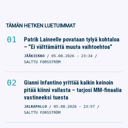
TÄMÄN HETKEN LUETUIMMAT
Patrik Laineelle povataan tylyä kohtaloa
– ”Ei välttämättä muuta vaihtoehtoa”
JÄÄKIEKKO
05.08.2026
- 23:34
SALTTU FORSSTRÖM
Gianni Infantino yrittää kaikin keinoin
pitää kiinni vallasta – tarjosi MM-finaalia
vastineeksi tuesta
JALKAPALLO
05.08.2026
- 23:57
SALTTU FORSSTRÖM