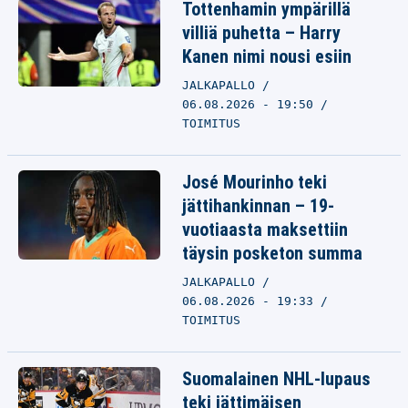
Tottenhamin ympärillä
villiä puhetta – Harry
Kanen nimi nousi esiin
JALKAPALLO
06.08.2026 - 19:50
TOIMITUS
José Mourinho teki
jättihankinnan – 19-
vuotiaasta maksettiin
täysin posketon summa
JALKAPALLO
06.08.2026 - 19:33
TOIMITUS
Suomalainen NHL-lupaus
teki jättimäisen