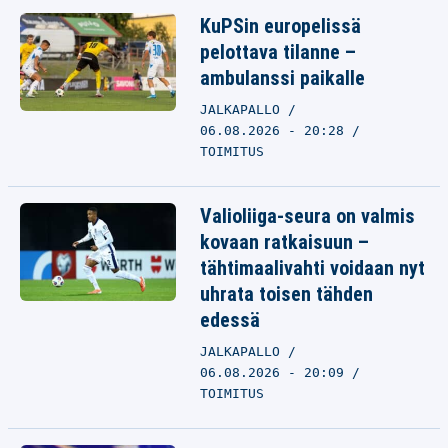
KuPSin europelissä
pelottava tilanne –
ambulanssi paikalle
JALKAPALLO
06.08.2026 - 20:28
TOIMITUS
Valioliiga-seura on valmis
kovaan ratkaisuun –
tähtimaalivahti voidaan nyt
uhrata toisen tähden
edessä
JALKAPALLO
06.08.2026 - 20:09
TOIMITUS