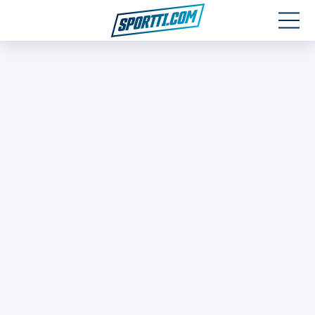
Moottoriurheilu
Jääkiekko
Jalkapallo
Yleisurheilu
Talviurheilu
Muu urheilu
SPORTIVO TV