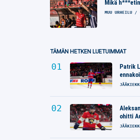
Mikä h***etin
MUU URHEILU
TÄMÄN HETKEN LUETUIMMAT
Patrik 
ennakoi
JÄÄKIEKK
Aleksan
ohitti 
JÄÄKIEKK