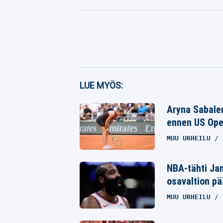
Facebook
LUE MYÖS:
Twitter
Aryna Sabale
Whatsapp
ennen US Ope
MUU URHEILU
NBA-tähti Jam
osavaltion pä
MUU URHEILU