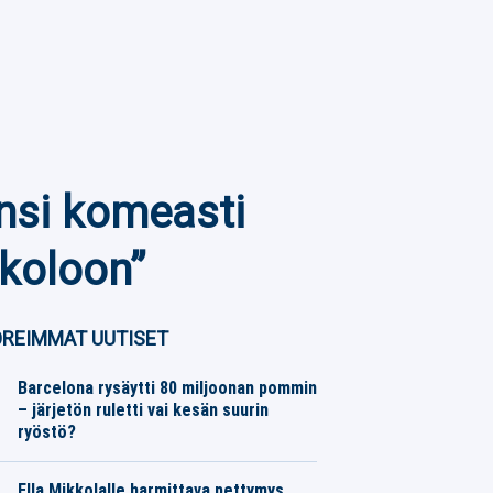
nsi komeasti
nkoloon”
REIMMAT UUTISET
Barcelona rysäytti 80 miljoonan pommin
– järjetön ruletti vai kesän suurin
ryöstö?
Jalkapallo
10.08.2026
Toimitus
Ella Mikkolalle harmittava pettymys