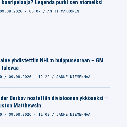
 kaaripelaaja? Legenda purki sen atomeiksi
09.08.2026
- 05:07
ANTTI MAKKONEN
Laine yhdistettiin NHL:n huippuseuraan – GM
 tulevaa
O
09.08.2026
- 12:22
JANNE NIEMENMAA
der Barkov nostettiin divisioonan ykköseksi –
Auston Matthewsin
O
09.08.2026
- 11:02
JANNE NIEMENMAA