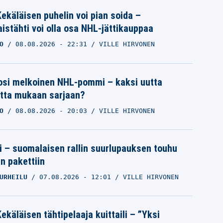
ekäläisen puhelin voi pian soida –
istähti voi olla osa NHL-jättikauppaa
O
08.08.2026
- 22:31
VILLE HIRVONEN
osi melkoinen NHL-pommi – kaksi uutta
tta mukaan sarjaan?
O
08.08.2026
- 20:03
VILLE HIRVONEN
tti – suomalaisen rallin suurlupauksen touhu
in pakettiin
URHEILU
07.08.2026
- 12:01
VILLE HIRVONEN
ekäläisen tähtipelaaja kuittaili – ”Yksi