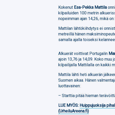
Kokenut
Esa-Pekka Mattila
onni
kilpailuiden 100 metrin alkueris
nopeimman ajan 14,26, mikä on
Mattilan lähtökiihdytys ei onnis
metreillä hänen maksiminopeute
samalla ajalla toiseksi kelanne
Alkuerät voittivat Portugalin
Ma
ajoin 13,76 ja 14,09. Koko muu j
kilpailijalla Mattilalla on kaikk
Mattila lähti heti alkuerän jälkee
Suomen aikaa. Hänen valmentaj
luottavainen:
– Starttia pitää hieman terävöit
LUE MYÖS:
Huippujuoksija piha
(UrheiluAreena.fi)