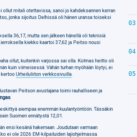
 ollut mitali otettavissa, sanoi jo kahdeksannen kerran
tso, jonka sijoitus Delhissä oli hänen uransa toiseksi
ksella 36,17, mutta sen jälkeen hänellä oli teknisiä
ierroksella kiekko kaartoi 37,62 ja Peitso nousi
ha ollut, kuitenkin varjossa sai olla. Kolmas heitto oli
män kuin viimeisessä. Vähän turhan myöhään löytyi, ei
o kertoo
Urheiluliiton verkkosivuilla
.
dustavan Peitson avustajana toimi rauhalliseen ja
angas
.
keskittyä aiempaa enemmän kuulantyöntöön. Tässäkin
okeain Suomen ennätystä 12,01.
ään ensi kesänä hakemaan. Joudutaan varmaan
ko ei ole 2026 EM-kilpailuiden lajiohjelmassa.