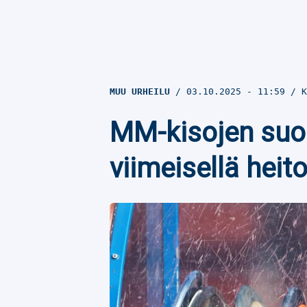
MUU URHEILU
03.10.2025
- 11:59
K
MM-kisojen suom
viimeisellä hei