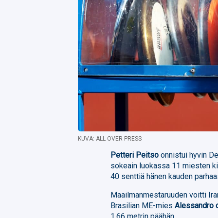
KUVA: ALL OVER PRESS
Petteri Peitso
onnistui hyvin De
sokeain luokassa 11 miesten kie
40 senttiä hänen kauden parhaa
Maailmanmestaruuden voitti Ir
Brasilian ME-mies
Alessandro d
1,66 metrin päähän.