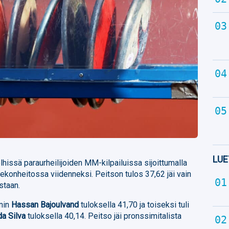
LUE
lhissä paraurheilijoiden MM-kilpailuissa sijoittumalla
konheitossa viidenneksi. Peitson tulos 37,62 jäi vain
staan.
anin
Hassan Bajoulvand
tuloksella 41,70 ja toiseksi tuli
a Silva
tuloksella 40,14. Peitso jäi pronssimitalista