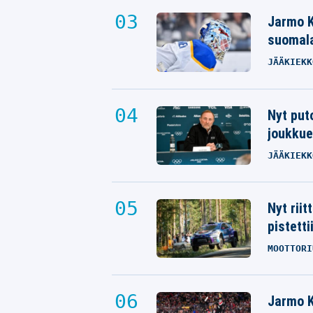
Jarmo K
suomala
JÄÄKIEKK
Nyt put
joukkue
JÄÄKIEKK
Nyt rii
pistetti
MOOTTORI
Jarmo K