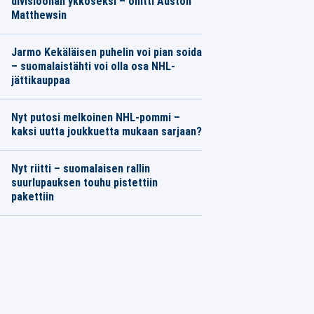
divisioonan ykköseksi – ohitti Auston
Matthewsin
Jarmo Kekäläisen puhelin voi pian soida
– suomalaistähti voi olla osa NHL-
jättikauppaa
Nyt putosi melkoinen NHL-pommi –
kaksi uutta joukkuetta mukaan sarjaan?
Nyt riitti – suomalaisen rallin
suurlupauksen touhu pistettiin
pakettiin