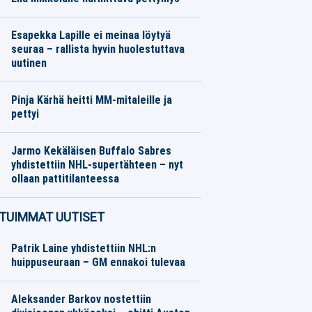
Yleisurheilu
09.08.2026
Toimitus
Esapekka Lapille ei meinaa löytyä
seuraa – rallista hyvin huolestuttava
uutinen
Moottoriurheilu
09.08.2026
Toimitus
Pinja Kärhä heitti MM-mitaleille ja
pettyi
Yleisurheilu
09.08.2026
Toimitus
Jarmo Kekäläisen Buffalo Sabres
yhdistettiin NHL-supertähteen – nyt
ollaan pattitilanteessa
Jääkiekko
09.08.2026
Toimitus
TUIMMAT UUTISET
Patrik Laine yhdistettiin NHL:n
huippuseuraan – GM ennakoi tulevaa
Aleksander Barkov nostettiin