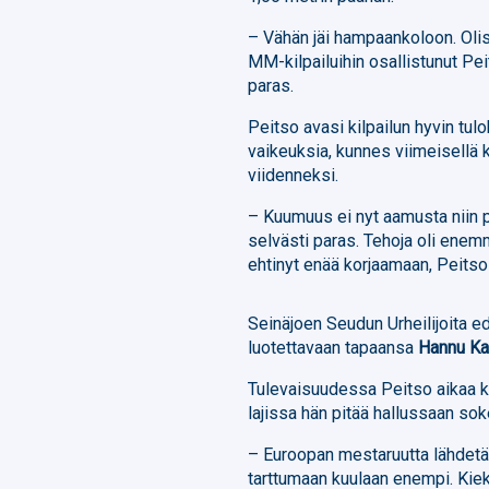
– Vähän jäi hampaankoloon. Olisi
MM-kilpailuihin osallistunut Pei
paras.
Peitso avasi kilpailun hyvin tulo
vaikeuksia, kunnes viimeisellä k
viidenneksi.
– Kuumuus ei nyt aamusta niin pa
selvästi paras. Tehoja oli enem
ehtinyt enää korjaamaan, Peits
Seinäjoen Seudun Urheilijoita e
luotettavaan tapaansa
Hannu K
Tulevaisuudessa Peitso aikaa 
lajissa hän pitää hallussaan s
– Euroopan mestaruutta lähdet
tarttumaan kuulaan enempi. Kiek