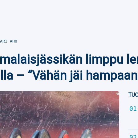
ARI AHO
alaisjässikän limppu le
tolla – ”Vähän jäi hampaa
TUO