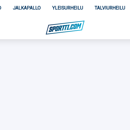
O
JALKAPALLO
YLEISURHEILU
TALVIURHEILU