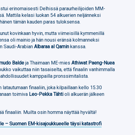
stui erinomaisesti Delhissä paraurheilijoiden MM-
sä. Mattila kelasi luokan 54 alkuerien neljänneksi
 hänen tämän kauden paras tuloksensa.
tunut kovinkaan hyvin, mutta viimeisillä kymmenillä
nsa oli mainio ja hän nousi eränsä kolmanneksi
en Saudi-Arabian
Albaraa al Qarnin
kanssa.
mudo Balde
ja Thaimaan ME-mies
Athiwat Paeng-Nuea
oukko vaikuttaa niin tasaiselta, että finaalin vanhimmalla
i mahdollisuudet kamppailla pronssimitalista.
n latautumaan finaaliin, joka kilpaillaan kello 15.30
anaan toimiva
Leo-Pekka Tähti
oli alkuerän jälkeen
tää finaaliin. Muilta osin homma näyttää hyvältä!
lle – Suomen EM-kisajoukkueelle täysi katastrofi