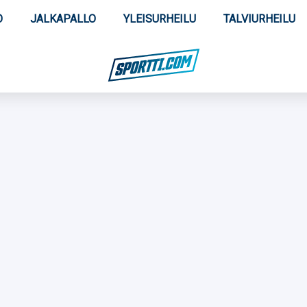
O
JALKAPALLO
YLEISURHEILU
TALVIURHEILU