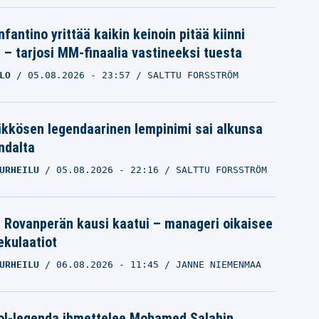
nfantino yrittää kaikin keinoin pitää kiinni
a – tarjosi MM-finaalia vastineeksi tuesta
LO
05.08.2026
- 23:57
SALTTU FORSSTRÖM
ikkösen legendaarinen lempinimi sai alkunsa
ndalta
URHEILU
05.08.2026
- 22:16
SALTTU FORSSTRÖM
le Rovanperän kausi kaatui – manageri oikaisee
pekulaatiot
URHEILU
06.08.2026
- 11:45
JANNE NIEMENMAA
ol-legenda ihmettelee Mohamed Salahin