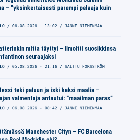
ua – ”yksinkertaisesti parempi pelaaja kuin
LO
06.08.2026
- 13:02
JANNE NIEMENMAA
tterinkin mitta täyttyi – ilmoitti suosikkinsa
Infantinon seuraajaksi
LO
05.08.2026
- 21:16
SALTTU FORSSTRÖM
essi teki paluun ja iski kaksi maalia –
ajan valmentaja antautui: ”maailman paras”
LO
06.08.2026
- 08:42
JANNE NIEMENMAA
ättämässä Manchester Cityn – FC Barcelona
ssa Real Madridin ohi?