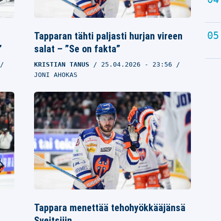
Tapparan tähti paljasti hurjan vireen
”
salat – ”Se on fakta”
KRISTIAN TANUS
25.04.2026
- 23:56
JONI AHOKAS
Tappara menettää tehohyökkääjänsä
Sveitsiiin