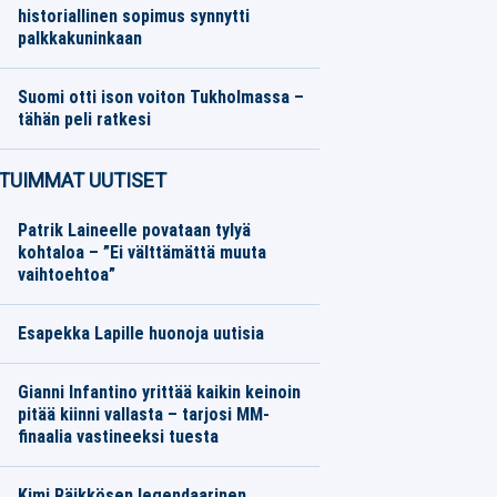
historiallinen sopimus synnytti
palkkakuninkaan
Muut lajit
07.08.2026
Toimitus
Suomi otti ison voiton Tukholmassa –
tähän peli ratkesi
Koripallo
07.08.2026
Toimitus
TUIMMAT UUTISET
Patrik Laineelle povataan tylyä
kohtaloa – ”Ei välttämättä muuta
vaihtoehtoa”
Esapekka Lapille huonoja uutisia
Gianni Infantino yrittää kaikin keinoin
pitää kiinni vallasta – tarjosi MM-
finaalia vastineeksi tuesta
Kimi Räikkösen legendaarinen