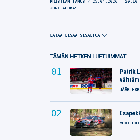
KRISTIAN TANUS
25.04.2026
- 20:10
JONI AHOKAS
LATAA LISÄÄ SISÄLTÖÄ
TÄMÄN HETKEN LUETUIMMAT
Patrik 
välttäm
JÄÄKIEKK
Tappara palasi väkevällä ilmeellä
Esapekk
joulutauolta
MOOTTORI
KRISTIAN TANUS
26.12.2025
- 17:31
NICO OKSANEN