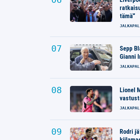
ratkais
tämä”
JALKAPAL
Sepp Bla
Gianni 
JALKAPAL
Lionel M
vastust
JALKAPAL
Rodri j
kiilama