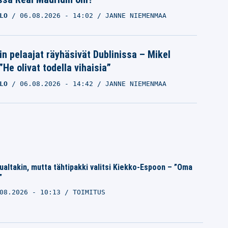
LO
06.08.2026
- 14:02
JANNE NIEMENMAA
in pelaajat räyhäsivät Dublinissa – Mikel
”He olivat todella vihaisia”
LO
06.08.2026
- 14:42
JANNE NIEMENMAA
uualtakin, mutta tähtipakki valitsi Kiekko-Espoon – ”Oma
”
08.2026 - 10:13
TOIMITUS