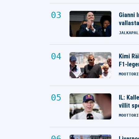
Gianni I
vallast
JALKAPAL
Kimi Rä
F1-lege
MOOTTORI
IL: Kal
villit s
MOOTTORI
Liverpo