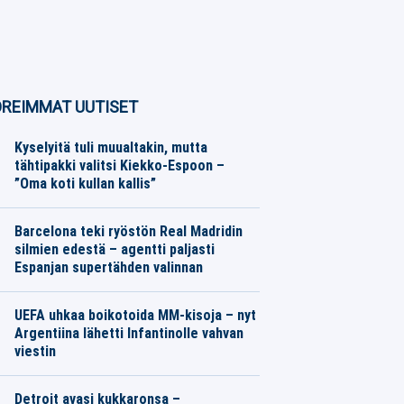
REIMMAT UUTISET
Kyselyitä tuli muualtakin, mutta
tähtipakki valitsi Kiekko-Espoon –
”Oma koti kullan kallis”
SM-liiga
07.08.2026
Toimitus
Barcelona teki ryöstön Real Madridin
silmien edestä – agentti paljasti
Espanjan supertähden valinnan
Eurojalkapallo
07.08.2026
Toimitus
UEFA uhkaa boikotoida MM-kisoja – nyt
Argentiina lähetti Infantinolle vahvan
viestin
Muut Jalkapallo
07.08.2026
Toimitus
Detroit avasi kukkaronsa –