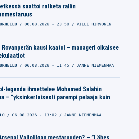
etkessä saattoi ratketa rallin
anmestaruus
URHEILU
06.08.2026
- 23:50
VILLE HIRVONEN
le Rovanperän kausi kaatui – manageri oikaisee
pekulaatiot
URHEILU
06.08.2026
- 11:45
JANNE NIEMENMAA
ol-legenda ihmettelee Mohamed Salahin
ua – ”yksinkertaisesti parempi pelaaja kuin
LO
06.08.2026
- 13:02
JANNE NIEMENMAA
Arsenal Valioliigan mestaruuden? – ”Lähes