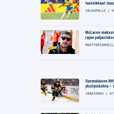
tunteikkaat taus
JALKAPALLO
0
McLaren maksoi 
rajun paljastuks
MOOTTORIURHEI
Suomalaisen NHL
yksityiskohta – 
JÄÄKIEKKO
07