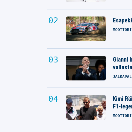
Esapekk
MOOTTORI
Gianni I
vallast
JALKAPAL
Kimi Rä
F1-lege
MOOTTORI