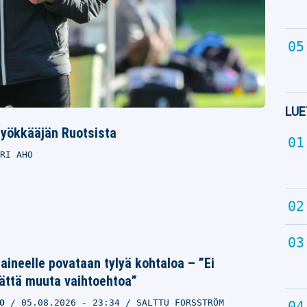
LUE
hyökkääjän Ruotsista
RI AHO
Laineelle povataan tylyä kohtaloa – ”Ei
ättä muuta vaihtoehtoa”
O
05.08.2026
- 23:34
SALTTU FORSSTRÖM