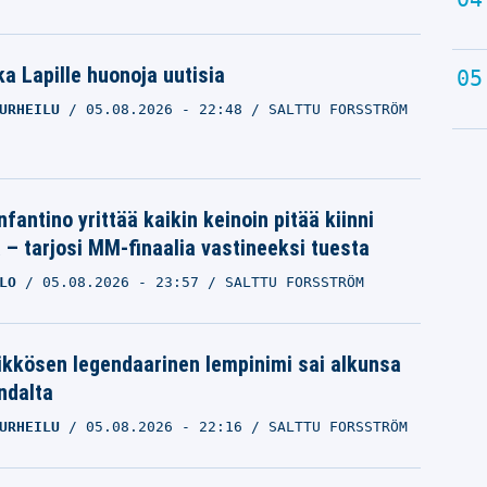
a Lapille huonoja uutisia
URHEILU
05.08.2026
- 22:48
SALTTU FORSSTRÖM
nfantino yrittää kaikin keinoin pitää kiinni
a – tarjosi MM-finaalia vastineeksi tuesta
LO
05.08.2026
- 23:57
SALTTU FORSSTRÖM
ikkösen legendaarinen lempinimi sai alkunsa
ndalta
URHEILU
05.08.2026
- 22:16
SALTTU FORSSTRÖM