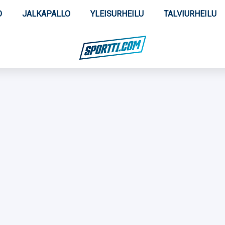
O
JALKAPALLO
YLEISURHEILU
TALVIURHEILU