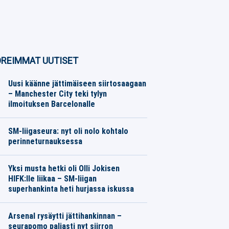
REIMMAT UUTISET
Uusi käänne jättimäiseen siirtosaagaan
– Manchester City teki tylyn
ilmoituksen Barcelonalle
Jalkapallo
07.08.2026
Toimitus
SM-liigaseura: nyt oli nolo kohtalo
perinneturnauksessa
Jääkiekko
07.08.2026
Toimitus
Yksi musta hetki oli Olli Jokisen
HIFK:lle liikaa – SM-liigan
superhankinta heti hurjassa iskussa
Jääkiekko
07.08.2026
Toimitus
Arsenal rysäytti jättihankinnan –
seurapomo paljasti nyt siirron