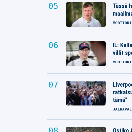
Tässä h
maailm
MOOTTORI
IL: Kal
villit s
MOOTTORI
Liverpo
ratkais
tämä”
JALKAPAL
Ostiko 