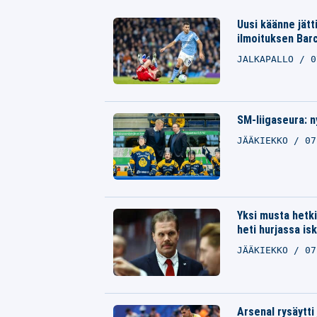
Uusi käänne jätt
ilmoituksen Barc
JALKAPALLO
0
SM-liigaseura: n
JÄÄKIEKKO
07
Yksi musta hetki 
heti hurjassa is
JÄÄKIEKKO
07
Arsenal rysäytti