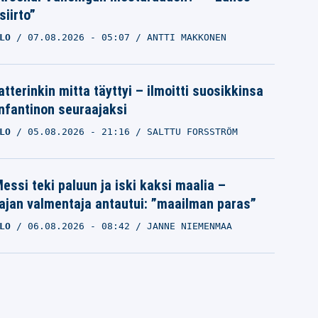
siirto”
LO
07.08.2026
- 05:07
ANTTI MAKKONEN
tterinkin mitta täyttyi – ilmoitti suosikkinsa
Infantinon seuraajaksi
LO
05.08.2026
- 21:16
SALTTU FORSSTRÖM
essi teki paluun ja iski kaksi maalia –
ajan valmentaja antautui: ”maailman paras”
LO
06.08.2026
- 08:42
JANNE NIEMENMAA