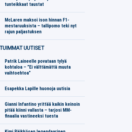
tunteikkaat taustat
Jalkapallo
07.08.2026
Toimitus
McLaren maksoi ison hinnan F1-
mestaruuksista – tallipomo teki nyt
rajun paljastuksen
Moottoriurheilu
07.08.2026
Toimitus
TUIMMAT UUTISET
Patrik Laineelle povataan tylyä
kohtaloa – ”Ei välttämättä muuta
vaihtoehtoa”
Esapekka Lapille huonoja uutisia
Gianni Infantino yrittää kaikin keinoin
pitää kiinni vallasta – tarjosi MM-
finaalia vastineeksi tuesta
Kimi Räikkösen legendaarinen