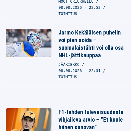
MOOTTORIURHEILU
08.08.2026 - 22:52
TOIMITUS
Jarmo Kekäläisen puhelin
voi pian soida –
suomalaistähti voi olla osa
NHL-jättikauppaa
JÄÄKIEKKO
08.08.2026 - 22:31
TOIMITUS
F1-tähden tulevaisuudesta
vihjaileva arvio – ”Et kuule
hänen sanovan”