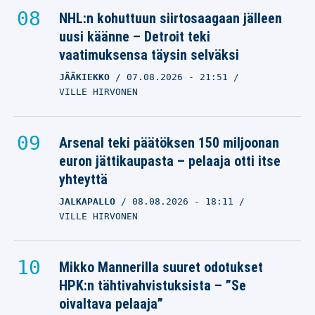
NHL:n kohuttuun siirtosaagaan jälleen
uusi käänne – Detroit teki
vaatimuksensa täysin selväksi
JÄÄKIEKKO
07.08.2026
- 21:51
VILLE HIRVONEN
Arsenal teki päätöksen 150 miljoonan
euron jättikaupasta – pelaaja otti itse
yhteyttä
JALKAPALLO
08.08.2026
- 18:11
VILLE HIRVONEN
Mikko Mannerilla suuret odotukset
HPK:n tähtivahvistuksista – ”Se
oivaltava pelaaja”