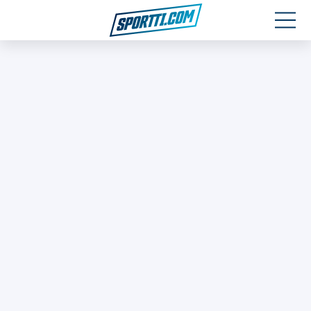
Moottoriurheilu
Jääkiekko
Jalkapallo
Yleisurheilu
Talviurheilu
Muu urheilu
SPORTIVO TV