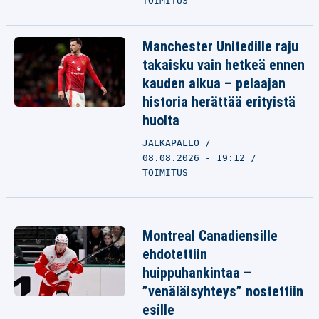
TOIMITUS
Manchester Unitedille raju
takaisku vain hetkeä ennen
kauden alkua – pelaajan
historia herättää erityistä
huolta
JALKAPALLO
08.08.2026 - 19:12
TOIMITUS
Montreal Canadiensille
ehdotettiin
huippuhankintaa –
”venäläisyhteys” nostettiin
esille