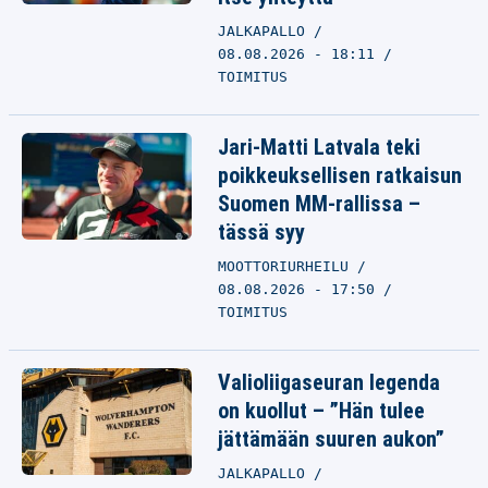
JALKAPALLO
08.08.2026 - 18:11
TOIMITUS
Jari-Matti Latvala teki
poikkeuksellisen ratkaisun
Suomen MM-rallissa –
tässä syy
MOOTTORIURHEILU
08.08.2026 - 17:50
TOIMITUS
Valioliigaseuran legenda
on kuollut – ”Hän tulee
jättämään suuren aukon”
JALKAPALLO