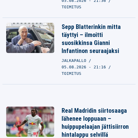
05.08.2026 - 21:36
TOIMITUS
Sepp Blatterinkin mitta
täyttyi – ilmoitti
suosikkinsa Gianni
Infantinon seuraajaksi
JALKAPALLO
05.08.2026 - 21:16
TOIMITUS
Real Madridin siirtosaaga
lähenee loppuaan –
huippupelaajan jättisiirron
hintalappu selvillä