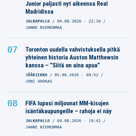
Junior paljasti nyt aikeensa Real
Madridissa
JALKAPALLO
04.08.2026
- 22:10
JANNE NIEMENMAA
Toronton uudella vahvistuksella pitkä
yhteinen historia Auston Matthewsin
kanssa – ”Siitä on aina apua”
JÄÄKIEKKO
05.08.2026
- 09:52
JONI AHOKAS
FIFA lupasi miljoonat MM-kisojen
isäntäkaupungeille – rahoja ei näy
JALKAPALLO
04.08.2026
- 19:42
JANNE NIEMENMAA