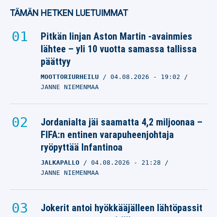
TÄMÄN HETKEN LUETUIMMAT
Pitkän linjan Aston Martin -avainmies
lähtee – yli 10 vuotta samassa tallissa
päättyy
MOOTTORIURHEILU
04.08.2026
- 19:02
JANNE NIEMENMAA
Jordanialta jäi saamatta 4,2 miljoonaa –
FIFA:n entinen varapuheenjohtaja
ryöpyttää Infantinoa
JALKAPALLO
04.08.2026
- 21:28
JANNE NIEMENMAA
Jokerit antoi hyökkääjälleen lähtöpassit