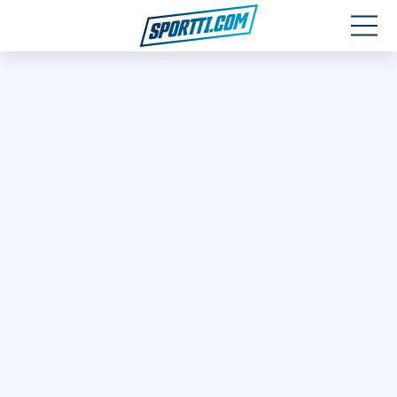
Moottoriurheilu
Jääkiekko
Jalkapallo
Yleisurheilu
Talviurheilu
Muu urheilu
SPORTIVO TV