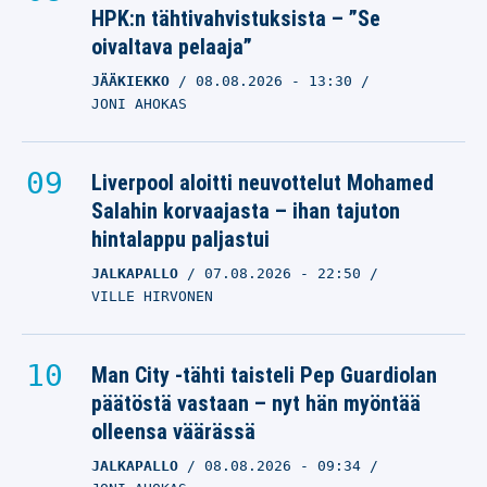
HPK:n tähtivahvistuksista – ”Se
oivaltava pelaaja”
JÄÄKIEKKO
08.08.2026
- 13:30
JONI AHOKAS
Liverpool aloitti neuvottelut Mohamed
Salahin korvaajasta – ihan tajuton
hintalappu paljastui
JALKAPALLO
07.08.2026
- 22:50
VILLE HIRVONEN
Man City -tähti taisteli Pep Guardiolan
päätöstä vastaan – nyt hän myöntää
olleensa väärässä
JALKAPALLO
08.08.2026
- 09:34