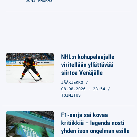
JONI AHOKAS
NHL:n kohupelaajalle
viritellään yllättävää
siirtoa Venäjälle
JÄÄKIEKKO
08.08.2026 - 23:54
TOIMITUS
F1-sarja sai kovaa
kritiikkiä – legenda nosti
yhden ison ongelman esille