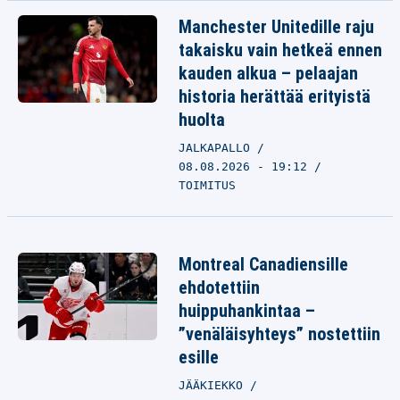
Manchester Unitedille raju
takaisku vain hetkeä ennen
kauden alkua – pelaajan
historia herättää erityistä
huolta
JALKAPALLO
08.08.2026 - 19:12
TOIMITUS
Montreal Canadiensille
ehdotettiin
huippuhankintaa –
”venäläisyhteys” nostettiin
esille
JÄÄKIEKKO