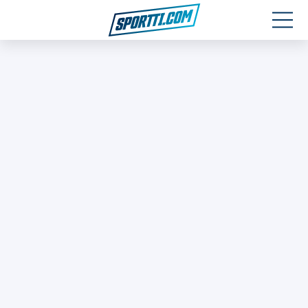
Moottoriurheilu
Jääkiekko
Jalkapallo
Yleisurheilu
Talviurheilu
Muu urheilu
SPORTIVO TV