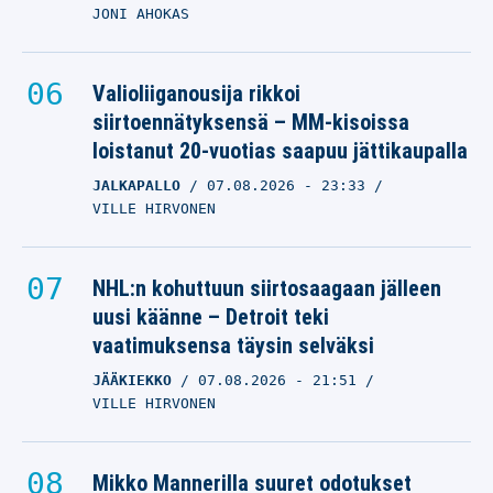
JONI AHOKAS
Valioliiganousija rikkoi
siirtoennätyksensä – MM-kisoissa
loistanut 20-vuotias saapuu jättikaupalla
JALKAPALLO
07.08.2026
- 23:33
VILLE HIRVONEN
NHL:n kohuttuun siirtosaagaan jälleen
uusi käänne – Detroit teki
vaatimuksensa täysin selväksi
JÄÄKIEKKO
07.08.2026
- 21:51
VILLE HIRVONEN
Mikko Mannerilla suuret odotukset