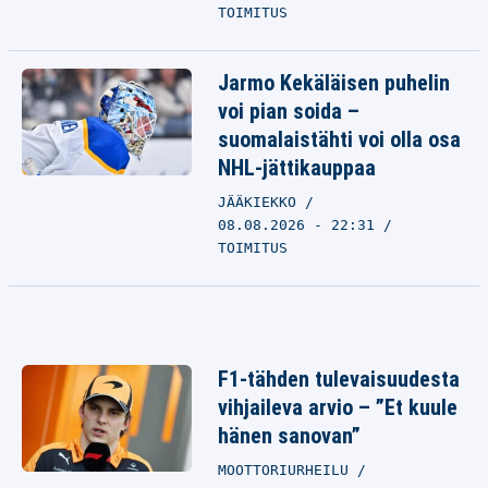
TOIMITUS
Jarmo Kekäläisen puhelin
voi pian soida –
suomalaistähti voi olla osa
NHL-jättikauppaa
JÄÄKIEKKO
08.08.2026 - 22:31
TOIMITUS
F1-tähden tulevaisuudesta
vihjaileva arvio – ”Et kuule
hänen sanovan”
MOOTTORIURHEILU