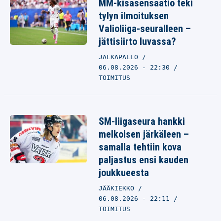
MM-kisasensaatio teki
tylyn ilmoituksen
Valioliiga-seuralleen –
jättisiirto luvassa?
JALKAPALLO
06.08.2026 - 22:30
TOIMITUS
SM-liigaseura hankki
melkoisen järkäleen –
samalla tehtiin kova
paljastus ensi kauden
joukkueesta
JÄÄKIEKKO
06.08.2026 - 22:11
TOIMITUS