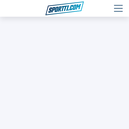
Moottoriurheilu
Jääkiekko
Jalkapallo
Yleisurheilu
Talviurheilu
Muu urheilu
SPORTIVO TV