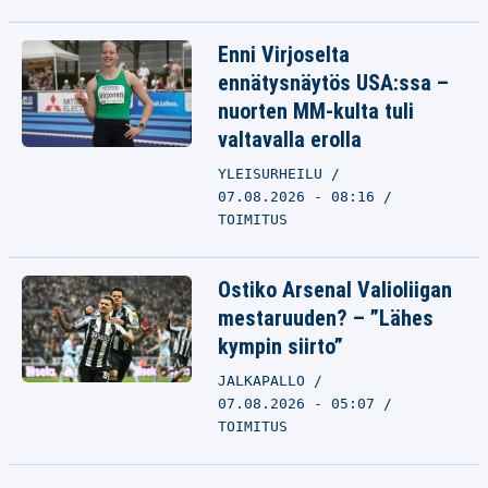
Enni Virjoselta
ennätysnäytös USA:ssa –
nuorten MM-kulta tuli
valtavalla erolla
YLEISURHEILU
07.08.2026 - 08:16
TOIMITUS
Ostiko Arsenal Valioliigan
mestaruuden? – ”Lähes
kympin siirto”
JALKAPALLO
07.08.2026 - 05:07
TOIMITUS