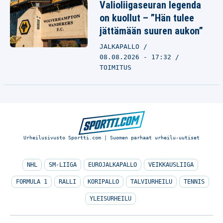
Valioliigaseuran legenda
on kuollut – ”Hän tulee
jättämään suuren aukon”
JALKAPALLO
08.08.2026 - 17:32
TOIMITUS
Urheilusivusto Sportti.com | Suomen parhaat urheilu-uutiset
NHL
SM-LIIGA
EUROJALKAPALLO
VEIKKAUSLIIGA
FORMULA 1
RALLI
KORIPALLO
TALVIURHEILU
TENNIS
YLEISURHEILU