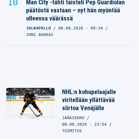
Man City -tähti taisteli Pep Guardiolan
päätöstä vastaan – nyt hän myöntää
olleensa väärässä
JALKAPALLO
08.08.2026
- 09:34
JONI AHOKAS
NHL:n kohupelaajalle
viritellään yllättävää
siirtoa Venäjälle
JÄÄKIEKKO
08.08.2026 - 23:54
TOIMITUS