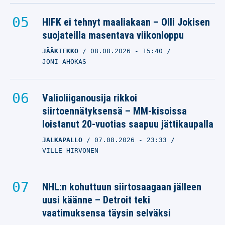
HIFK ei tehnyt maaliakaan – Olli Jokisen
suojateilla masentava viikonloppu
JÄÄKIEKKO
08.08.2026
- 15:40
JONI AHOKAS
Valioliiganousija rikkoi
siirtoennätyksensä – MM-kisoissa
loistanut 20-vuotias saapuu jättikaupalla
JALKAPALLO
07.08.2026
- 23:33
VILLE HIRVONEN
NHL:n kohuttuun siirtosaagaan jälleen
uusi käänne – Detroit teki
vaatimuksensa täysin selväksi