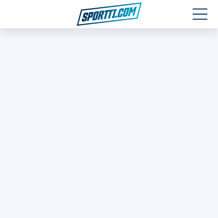
Moottoriurheilu
Jääkiekko
Jalkapallo
Yleisurheilu
Talviurheilu
Muu urheilu
SPORTIVO TV