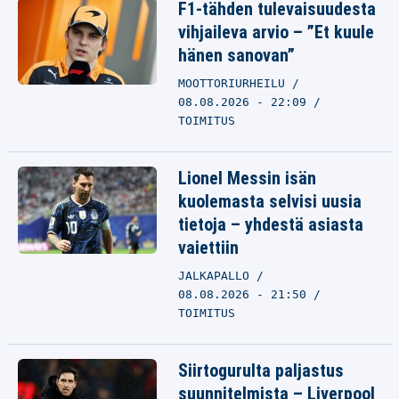
F1-tähden tulevaisuudesta
vihjaileva arvio – ”Et kuule
hänen sanovan”
MOOTTORIURHEILU
08.08.2026 - 22:09
TOIMITUS
Lionel Messin isän
kuolemasta selvisi uusia
tietoja – yhdestä asiasta
vaiettiin
JALKAPALLO
08.08.2026 - 21:50
TOIMITUS
Siirtogurulta paljastus
suunnitelmista – Liverpool