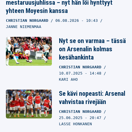
mestaruusjuhlissa – nyt hän löi hynttyyt
yhteen Moyesin kanssa
CHRISTIAN NORGAARD
06.08.2026
- 10:43
JANNE NIEMENMAA
Nyt se on varmaa – tässä
on Arsenalin kolmas
kesähankinta
CHRISTIAN NORGAARD
10.07.2025
- 14:48
KARI AHO
Se kävi nopeasti: Arsenal
vahvistaa rivejään
CHRISTIAN NORGAARD
25.06.2025
- 20:47
LASSE HONKANEN