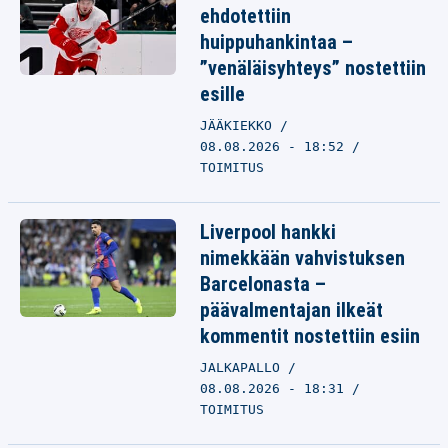
ehdotettiin
huippuhankintaa –
”venäläisyhteys” nostettiin
esille
JÄÄKIEKKO
08.08.2026 - 18:52
TOIMITUS
Liverpool hankki
nimekkään vahvistuksen
Barcelonasta –
päävalmentajan ilkeät
kommentit nostettiin esiin
JALKAPALLO
08.08.2026 - 18:31
TOIMITUS