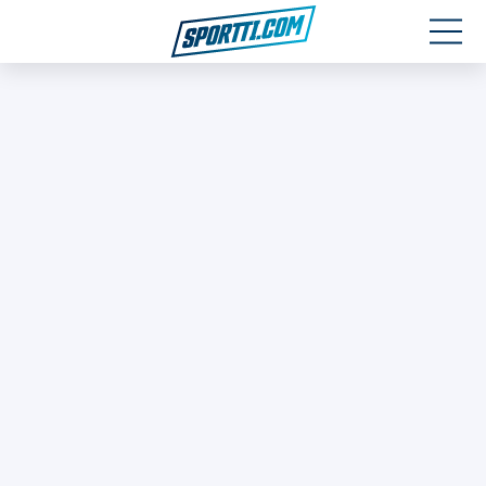
Moottoriurheilu
Jääkiekko
Jalkapallo
Yleisurheilu
Talviurheilu
Muu urheilu
SPORTIVO TV