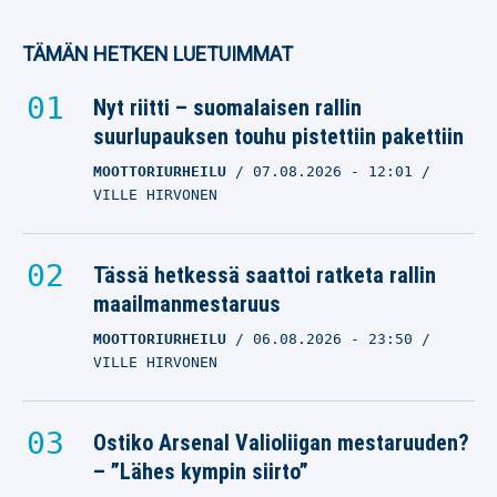
mahdollisuus nousta
Mika Häkkisen ja Ayrton
TÄMÄN HETKEN LUETUIMMAT
Sennan rinnalle
Nyt riitti – suomalaisen rallin
AYRTON SENNA
suurlupauksen touhu pistettiin pakettiin
18.09.2025
- 20:52
SALTTU FORSSTRÖM
MOOTTORIURHEILU
07.08.2026
- 12:01
VILLE HIRVONEN
McLaren-kaksikko on nyt
matkalla kohti Sennan ja
Prostin lukemia
Tässä hetkessä saattoi ratketa rallin
maailmanmestaruus
AYRTON SENNA
27.07.2025
- 19:01
MOOTTORIURHEILU
06.08.2026
- 23:50
VILLE HIRVONEN
VILLE HIRVONEN
F1-legenda lyttäsi
Netflixin dokumentin
Ostiko Arsenal Valioliigan mestaruuden?
täysin
– ”Lähes kympin siirto”