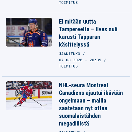
TOIMITUS
Ei mitään uutta
Tampereelta – Ilves suli
karusti Tapparan
käsittelyssä
JÄÄKIEKKO
07.08.2026 - 20:39
TOIMITUS
NHL-seura Montreal
Canadiens ajautui ikävään
ongelmaan – mallia
saatetaan nyt ottaa
suomalaistähden
megadiilistä