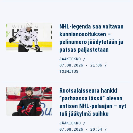
NHL-legenda saa valtavan
kunnianosoituksen –
pelinumero jäädytetään ja
patsas paljastetaan
JÄÄKIEKKO
07.08.2026 - 21:06
TOIMITUS
Ruotsalaisseura hankki
”parhaassa iässä” olevan
entisen NHL-pelaajan – nyt
tuli jääkylmä suihku
JÄÄKIEKKO
07.08.2026 - 20:54