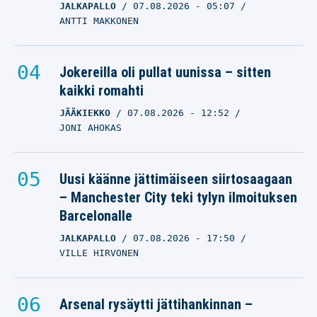
JALKAPALLO
07.08.2026
AYRTON SENNA
- 05:07
ANTTI MAKKONEN
10.03.2025
- 23:22
VILLE HIRVONEN
F1-pomo nimesi kaikkien
Jokereilla oli pullat uunissa – sitten
aikojen
kaikki romahti
suosikkikuljettajansa –
JÄÄKIEKKO
07.08.2026
- 12:52
yksi heistä on
JONI AHOKAS
suomalainen
AYRTON SENNA
Uusi käänne jättimäiseen siirtosaagaan
18.02.2025
- 13:49
– Manchester City teki tylyn ilmoituksen
KARI AHO
Barcelonalle
JALKAPALLO
07.08.2026
- 17:50
VILLE HIRVONEN
Arsenal rysäytti jättihankinnan –