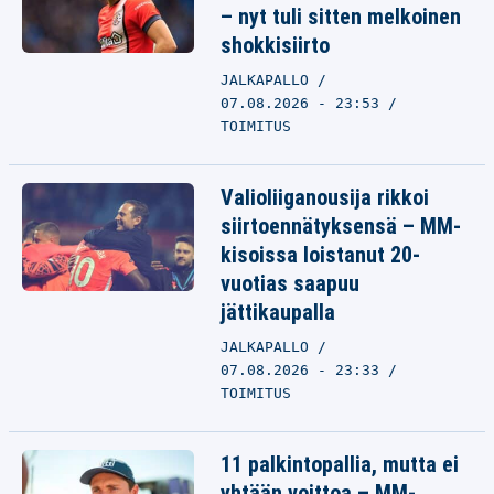
– nyt tuli sitten melkoinen
shokkisiirto
JALKAPALLO
07.08.2026 - 23:53
TOIMITUS
Valioliiganousija rikkoi
siirtoennätyksensä – MM-
kisoissa loistanut 20-
vuotias saapuu
jättikaupalla
JALKAPALLO
07.08.2026 - 23:33
TOIMITUS
11 palkintopallia, mutta ei
yhtään voittoa – MM-