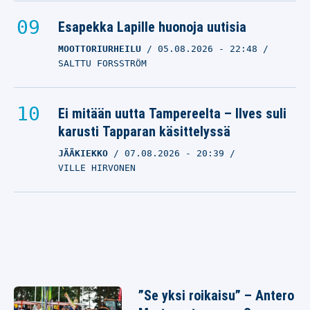
Esapekka Lapille huonoja uutisia
MOOTTORIURHEILU
05.08.2026
- 22:48
SALTTU FORSSTRÖM
Ei mitään uutta Tampereelta – Ilves suli
karusti Tapparan käsittelyssä
JÄÄKIEKKO
07.08.2026
- 20:39
VILLE HIRVONEN
”Se yksi roikaisu” – Antero