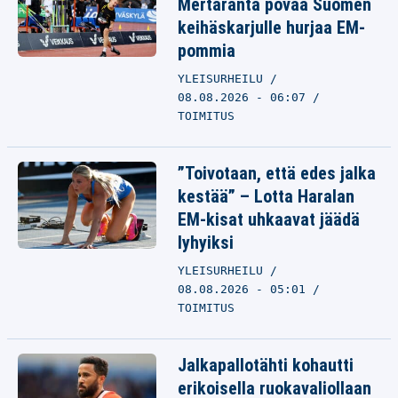
Mertaranta povaa Suomen
keihäskarjulle hurjaa EM-
pommia
YLEISURHEILU
08.08.2026 - 06:07
TOIMITUS
”Toivotaan, että edes jalka
kestää” – Lotta Haralan
EM-kisat uhkaavat jäädä
lyhyiksi
YLEISURHEILU
08.08.2026 - 05:01
TOIMITUS
Jalkapallotähti kohautti
erikoisella ruokavaliollaan