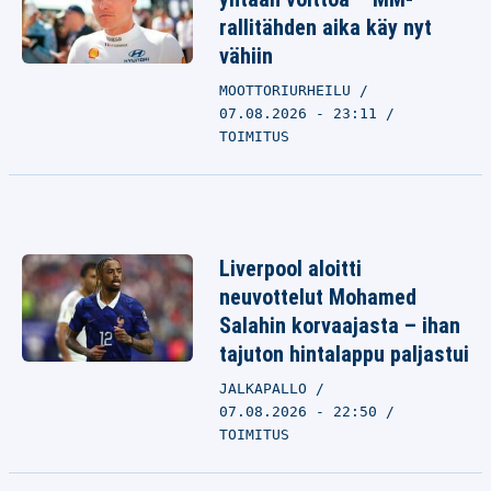
rallitähden aika käy nyt
vähiin
MOOTTORIURHEILU
07.08.2026 - 23:11
TOIMITUS
Liverpool aloitti
neuvottelut Mohamed
Salahin korvaajasta – ihan
tajuton hintalappu paljastui
JALKAPALLO
07.08.2026 - 22:50
TOIMITUS