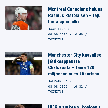
Montreal Canadiens haluaa
Rasmus Ristolaisen – raju
hintalappu julki
JÄÄKIEKKO
08.08.2026 - 16:48
TOIMITUS
Manchester City kaavailee
jättikaappausta
Chelseasta – tämä 120
miljoonan mies kiikarissa
JALKAPALLO
08.08.2026 - 16:32
TOIMITUS
HIFK:n surkea viikonloppu