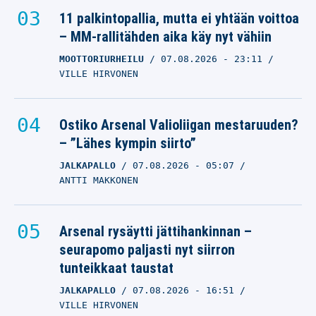
11 palkintopallia, mutta ei yhtään voittoa
– MM-rallitähden aika käy nyt vähiin
MOOTTORIURHEILU
07.08.2026
- 23:11
VILLE HIRVONEN
Ostiko Arsenal Valioliigan mestaruuden?
– ”Lähes kympin siirto”
JALKAPALLO
07.08.2026
- 05:07
ANTTI MAKKONEN
Arsenal rysäytti jättihankinnan –
seurapomo paljasti nyt siirron
tunteikkaat taustat
JALKAPALLO
07.08.2026
- 16:51
VILLE HIRVONEN