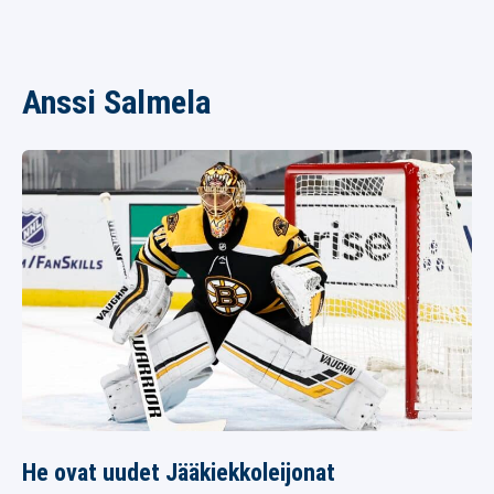
Anssi Salmela
He ovat uudet Jääkiekkoleijonat