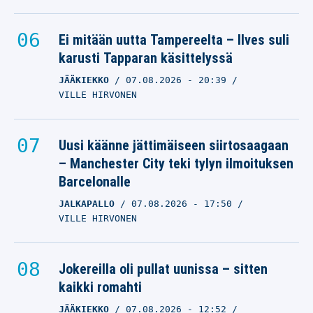
Ei mitään uutta Tampereelta – Ilves suli
karusti Tapparan käsittelyssä
JÄÄKIEKKO
07.08.2026
- 20:39
VILLE HIRVONEN
Uusi käänne jättimäiseen siirtosaagaan
– Manchester City teki tylyn ilmoituksen
Barcelonalle
JALKAPALLO
07.08.2026
- 17:50
VILLE HIRVONEN
Jokereilla oli pullat uunissa – sitten
kaikki romahti
JÄÄKIEKKO
07.08.2026
- 12:52