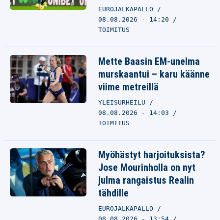
EUROJALKAPALLO
08.08.2026 - 14:20
TOIMITUS
Mette Baasin EM-unelma
murskaantui – karu käänne
viime metreillä
YLEISURHEILU
08.08.2026 - 14:03
TOIMITUS
Myöhästyt harjoituksista?
Jose Mourinholla on nyt
julma rangaistus Realin
tähdille
EUROJALKAPALLO
08.08.2026 - 13:54