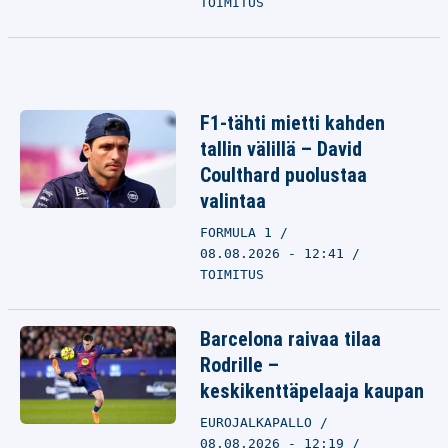
TOIMITUS
F1-tähti mietti kahden
tallin välillä – David
Coulthard puolustaa
valintaa
FORMULA 1
08.08.2026 - 12:41
TOIMITUS
Barcelona raivaa tilaa
Rodrille –
keskikenttäpelaaja kaupan
EUROJALKAPALLO
08.08.2026 - 12:19