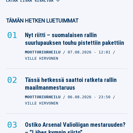
Super Bowlin valloittanut
LATAA LISÄÄ SISÄLTÖÄ
Seattle Seahawks on
myyty – tässä järisyttävä
TÄMÄN HETKEN LUETUIMMAT
kauppahinta
Nyt riitti – suomalaisen rallin
AMERIKKALAINEN JALKAPALLO
suurlupauksen touhu pistettiin pakettiin
12.07.2026
- 08:42
NICO OKSANEN
MOOTTORIURHEILU
07.08.2026
- 12:01
VILLE HIRVONEN
Entinen huippulahjakkuus
kuoli vain 36-vuotiaana –
urheilu-uraa varjostivat
Tässä hetkessä saattoi ratketa rallin
siviilipuolen ongelmat
maailmanmestaruus
MOOTTORIURHEILU
AMERIKKALAINEN JALKAPALLO
06.08.2026
- 23:50
VILLE HIRVONEN
14.06.2026
- 13:48
JONI AHOKAS
NFL:n huippulupaukselle
Ostiko Arsenal Valioliigan mestaruuden?
varsin maukas tilipäivä
– ”Lähes kympin siirto”