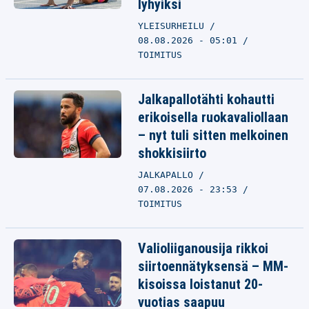
lyhyiksi
YLEISURHEILU
08.08.2026 - 05:01
TOIMITUS
Jalkapallotähti kohautti
erikoisella ruokavaliollaan
– nyt tuli sitten melkoinen
shokkisiirto
JALKAPALLO
07.08.2026 - 23:53
TOIMITUS
Valioliiganousija rikkoi
siirtoennätyksensä – MM-
kisoissa loistanut 20-
vuotias saapuu