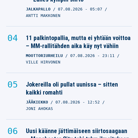
JALKAPALLO
07.08.2026
AMERIKKALAINEN JALKAPALLO
- 05:07
ANTTI MAKKONEN
12.06.2026
- 08:21
NICO OKSANEN
NFL:ssä tärähti yli puolen
11 palkintopallia, mutta ei yhtään voittoa
miljardin dollarin
– MM-rallitähden aika käy nyt vähiin
jättisopimus
MOOTTORIURHEILU
07.08.2026
- 23:11
VILLE HIRVONEN
AMERIKKALAINEN JALKAPALLO
11.06.2026
- 14:51
SALTTU FORSSTRÖM
Jokereilla oli pullat uunissa – sitten
kaikki romahti
JÄÄKIEKKO
07.08.2026
- 12:52
JONI AHOKAS
Uusi käänne jättimäiseen siirtosaagaan