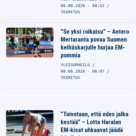
08.08.2026 - 08:32
TOIMITUS
”Se yksi roikaisu” – Antero
Mertaranta povaa Suomen
keihäskarjulle hurjaa EM-
pommia
YLEISURHEILU
08.08.2026 - 06:07
TOIMITUS
”Toivotaan, että edes jalka
kestää” – Lotta Haralan
EM-kisat uhkaavat jäädä