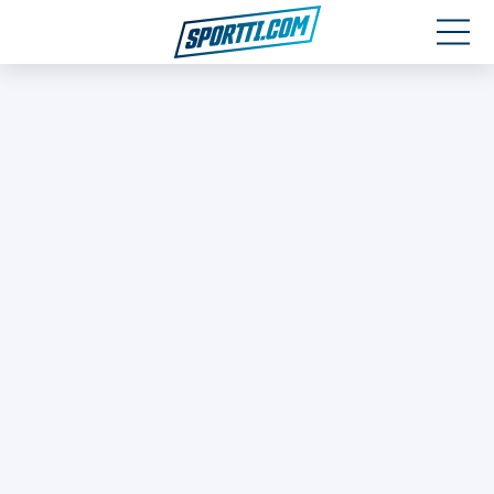
Moottoriurheilu
Jääkiekko
Jalkapallo
Yleisurheilu
Talviurheilu
Muu urheilu
SPORTIVO TV