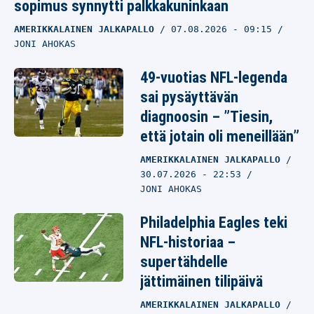
sopimus synnytti palkkakuninkaan
AMERIKKALAINEN JALKAPALLO
07.08.2026
- 09:15
JONI AHOKAS
49-vuotias NFL-legenda
sai pysäyttävän
diagnoosin – ”Tiesin,
että jotain oli meneillään”
AMERIKKALAINEN JALKAPALLO
30.07.2026
- 22:53
JONI AHOKAS
Philadelphia Eagles teki
NFL-historiaa –
supertähdelle
jättimäinen tilipäivä
AMERIKKALAINEN JALKAPALLO