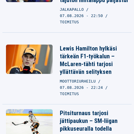
tajuton hintalappu paljastui
JALKAPALLO
07.08.2026 - 22:50
TOIMITUS
Lewis Hamilton hylkäsi
tärkeän F1-työkalun –
McLaren-tähti tarjosi
yllättävän selityksen
MOOTTORIURHEILU
07.08.2026 - 22:24
TOIMITUS
Pitsiturnaus tarjosi
jättipaukun – SM-liigan
pikkuseuralla todella