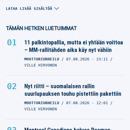
Turun Urheiluliiton Aada
LATAA LISÄÄ SISÄLTÖÄ
Aho hurjassa vireessä –
ennätyksellä EM-finaaliin
TÄMÄN HETKEN LUETUIMMAT
400 METRIN AITAJUOKSU
18.07.2025
- 21:22
11 palkintopallia, mutta ei yhtään voittoa
NICO OKSANEN
– MM-rallitähden aika käy nyt vähiin
MOOTTORIURHEILU
07.08.2026
- 23:11
VILLE HIRVONEN
Nyt riitti – suomalaisen rallin
suurlupauksen touhu pistettiin pakettiin
MOOTTORIURHEILU
07.08.2026
- 12:01
VILLE HIRVONEN