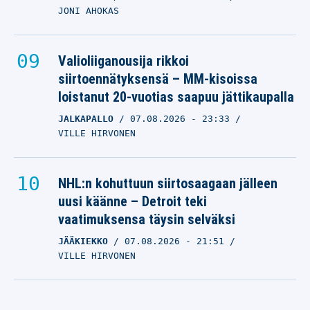
JONI AHOKAS
Valioliiganousija rikkoi
siirtoennätyksensä – MM-kisoissa
loistanut 20-vuotias saapuu jättikaupalla
JALKAPALLO
07.08.2026
- 23:33
VILLE HIRVONEN
NHL:n kohuttuun siirtosaagaan jälleen
uusi käänne – Detroit teki
vaatimuksensa täysin selväksi
JÄÄKIEKKO
07.08.2026
- 21:51
VILLE HIRVONEN