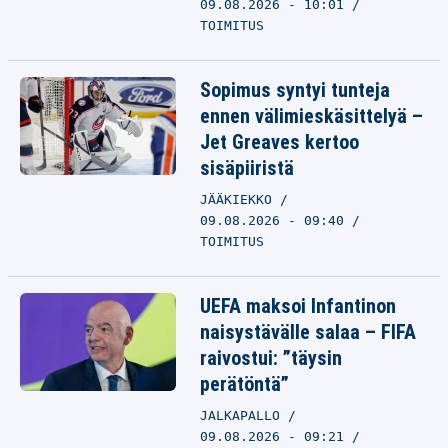
09.08.2026 - 10:01
TOIMITUS
Sopimus syntyi tunteja
ennen välimieskäsittelyä –
Jet Greaves kertoo
sisäpiiristä
JÄÄKIEKKO
09.08.2026 - 09:40
TOIMITUS
UEFA maksoi Infantinon
naisystävälle salaa – FIFA
raivostui: ”täysin
perätöntä”
JALKAPALLO
09.08.2026 - 09:21