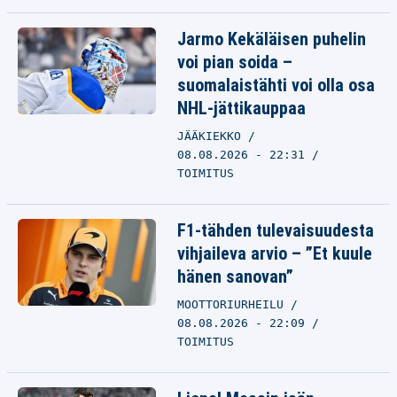
Jarmo Kekäläisen puhelin
voi pian soida –
suomalaistähti voi olla osa
NHL-jättikauppaa
JÄÄKIEKKO
08.08.2026 - 22:31
TOIMITUS
F1-tähden tulevaisuudesta
vihjaileva arvio – ”Et kuule
hänen sanovan”
MOOTTORIURHEILU
08.08.2026 - 22:09
TOIMITUS