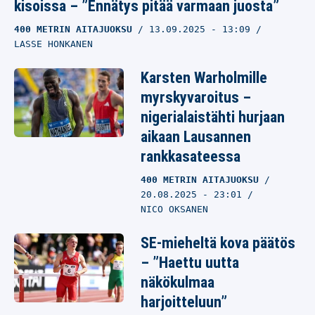
kisoissa – ”Ennätys pitää varmaan juosta”
400 METRIN AITAJUOKSU
13.09.2025
- 13:09
LASSE HONKANEN
Karsten Warholmille
myrskyvaroitus –
nigerialaistähti hurjaan
aikaan Lausannen
rankkasateessa
400 METRIN AITAJUOKSU
20.08.2025
- 23:01
NICO OKSANEN
SE-mieheltä kova päätös
– ”Haettu uutta
näkökulmaa
harjoitteluun”