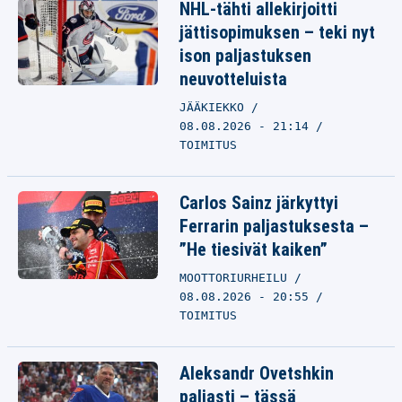
NHL-tähti allekirjoitti
jättisopimuksen – teki nyt
ison paljastuksen
neuvotteluista
JÄÄKIEKKO
08.08.2026 - 21:14
TOIMITUS
Carlos Sainz järkyttyi
Ferrarin paljastuksesta –
”He tiesivät kaiken”
MOOTTORIURHEILU
08.08.2026 - 20:55
TOIMITUS
Aleksandr Ovetshkin
paljasti – tässä