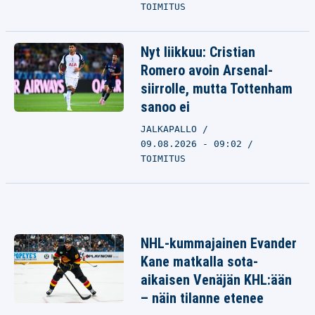
TOIMITUS
Nyt liikkuu: Cristian
Romero avoin Arsenal-
siirrolle, mutta Tottenham
sanoo ei
JALKAPALLO
09.08.2026 - 09:02
TOIMITUS
NHL-kummajainen Evander
Kane matkalla sota-
aikaisen Venäjän KHL:ään
– näin tilanne etenee