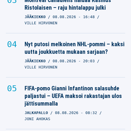
Montreal Canadiens haluaa Rasmus
Ristolaisen – raju hintalappu julki
JÄÄKIEKKO
08.08.2026
- 16:48
VILLE HIRVONEN
Nyt putosi melkoinen NHL-pommi – kaksi
uutta joukkuetta mukaan sarjaan?
JÄÄKIEKKO
08.08.2026
- 20:03
VILLE HIRVONEN
FIFA-pomo Gianni Infantinon salasuhde
paljastui – UEFA maksoi rakastajan ulos
jättisummalla
JALKAPALLO
08.08.2026
- 08:32
JONI AHOKAS