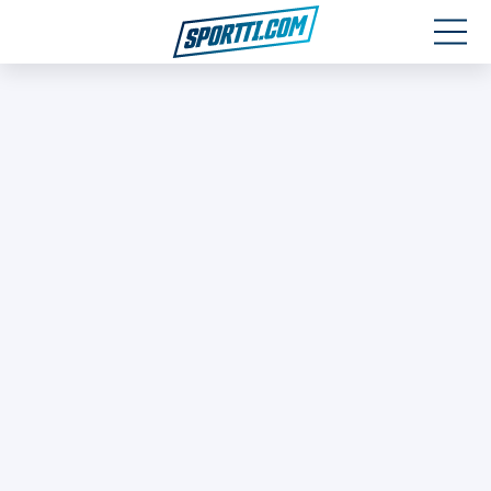
Moottoriurheilu
Jääkiekko
Jalkapallo
Yleisurheilu
Talviurheilu
Muu urheilu
SPORTIVO TV