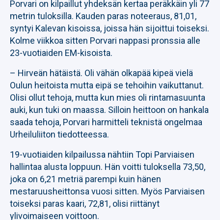
Porvari on kilpaillut yhdeksän kertaa peräkkäin yli 77
metrin tuloksilla. Kauden paras noteeraus, 81,01,
syntyi Kalevan kisoissa, joissa hän sijoittui toiseksi.
Kolme viikkoa sitten Porvari nappasi pronssia alle
23-vuotiaiden EM-kisoista.
– Hirveän hätäistä. Oli vähän olkapää kipeä vielä
Oulun heitoista mutta eipä se tehoihin vaikuttanut.
Olisi ollut tehoja, mutta kun mies oli rintamasuunta
auki, kun tuki on maassa. Silloin heittoon on hankala
saada tehoja, Porvari harmitteli teknistä ongelmaa
Urheiluliiton tiedotteessa.
19-vuotiaiden kilpailussa nähtiin Topi Parviaisen
hallintaa alusta loppuun. Hän voitti tuloksella 73,50,
joka on 6,21 metriä parempi kuin hänen
mestaruusheittonsa vuosi sitten. Myös Parviaisen
toiseksi paras kaari, 72,81, olisi riittänyt
ylivoimaiseen voittoon.