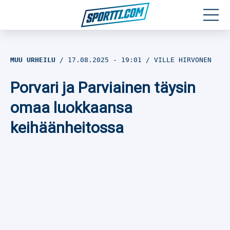
Moottoriurheilu
MUU URHEILU
17.08.2025
- 19:01
VILLE HIRVONEN
Jääkiekko
Porvari ja Parviainen täysin
Jalkapallo
omaa luokkaansa
keihäänheitossa
Yleisurheilu
Talviurheilu
Muu urheilu
SPORTIVO TV