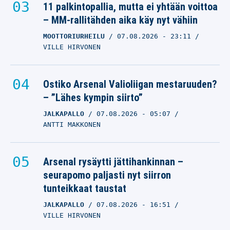
11 palkintopallia, mutta ei yhtään voittoa
– MM-rallitähden aika käy nyt vähiin
MOOTTORIURHEILU
07.08.2026
- 23:11
VILLE HIRVONEN
Ostiko Arsenal Valioliigan mestaruuden?
– ”Lähes kympin siirto”
JALKAPALLO
07.08.2026
- 05:07
ANTTI MAKKONEN
Arsenal rysäytti jättihankinnan –
seurapomo paljasti nyt siirron
tunteikkaat taustat
JALKAPALLO
07.08.2026
- 16:51
VILLE HIRVONEN