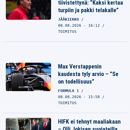
tiivistettynä: ”Kaksi kertaa
turpiin ja pakki telakalle”
JÄÄKIEKKO
08.08.2026 - 16:12
TOIMITUS
Max Verstappenin
kaudesta tyly arvio – ”Se
on todellisuus”
FORMULA 1
08.08.2026 - 15:58
TOIMITUS
HIFK ei tehnyt maaliakaan
– Olli Jokisen suojateilla