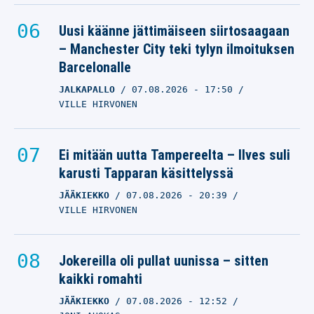
Uusi käänne jättimäiseen siirtosaagaan
– Manchester City teki tylyn ilmoituksen
Barcelonalle
JALKAPALLO
07.08.2026
- 17:50
VILLE HIRVONEN
Ei mitään uutta Tampereelta – Ilves suli
karusti Tapparan käsittelyssä
JÄÄKIEKKO
07.08.2026
- 20:39
VILLE HIRVONEN
Jokereilla oli pullat uunissa – sitten
kaikki romahti
JÄÄKIEKKO
07.08.2026
- 12:52