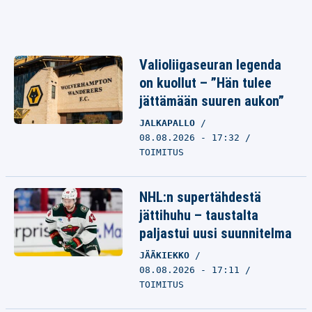
Valioliigaseuran legenda
on kuollut – ”Hän tulee
jättämään suuren aukon”
JALKAPALLO
08.08.2026 - 17:32
TOIMITUS
NHL:n supertähdestä
jättihuhu – taustalta
paljastui uusi suunnitelma
JÄÄKIEKKO
08.08.2026 - 17:11
TOIMITUS