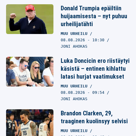
Donald Trumpia epäiltiin
huijaamisesta – nyt puhuu
urheilijatähti
MUU URHEILU
08.08.2026
- 10:30
JONI AHOKAS
Luka Doncicin ero riistäytyi
käsistä – entinen kihlattu
latasi hurjat vaatimukset
MUU URHEILU
08.08.2026
- 09:54
JONI AHOKAS
Brandon Clarken, 29,
traaginen kuolinsyy selvisi
MUU URHEILU