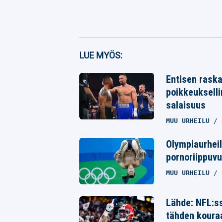
Facebook
LUE MYÖS:
Twitter
Entisen raska
Whatsapp
poikkeukselli
salaisuus
MUU URHEILU
Olympiaurheil
pornoriippuvu
MUU URHEILU
Lähde: NFL:ss
tähden koura