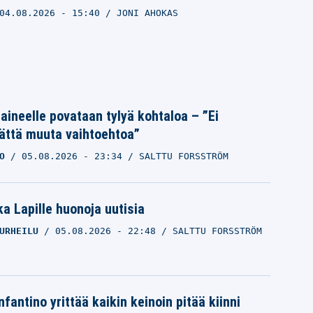
04.08.2026
- 15:40
JONI AHOKAS
Laineelle povataan tylyä kohtaloa – ”Ei
ättä muuta vaihtoehtoa”
O
05.08.2026
- 23:34
SALTTU FORSSTRÖM
a Lapille huonoja uutisia
URHEILU
05.08.2026
- 22:48
SALTTU FORSSTRÖM
nfantino yrittää kaikin keinoin pitää kiinni