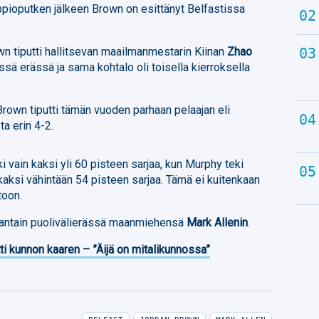
ppioputken jälkeen Brown on esittänyt Belfastissa
n tiputti hallitsevan maailmanmestarin Kiinan
Zhao
ssä erässä ja sama kohtalo oli toisella kierroksella
rown tiputti tämän vuoden parhaan pelaajan eli
ta erin 4-2.
i vain kaksi yli 60 pisteen sarjaa, kun Murphy teki
aksi vähintään 54 pisteen sarjaa. Tämä ei kuitenkaan
toon.
rjantain puolivälierässä maanmiehensä
Mark Allenin
.
ti kunnon kaaren – ”Äijä on mitalikunnossa”