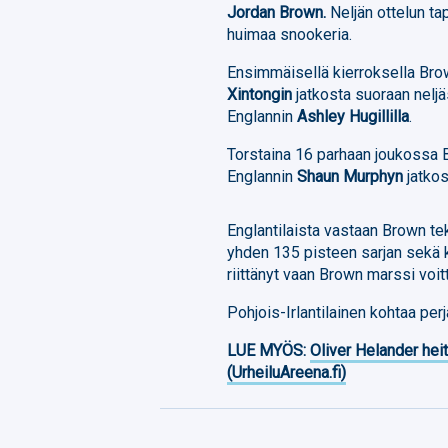
Jordan Brown.
Neljän ottelun ta
huimaa snookeria.
Ensimmäisellä kierroksella Brow
Xintongin
jatkosta suoraan neljä
Englannin
Ashley Hugillilla
.
Torstaina 16 parhaan joukossa B
Englannin
Shaun Murphyn
jatkos
Englantilaista vastaan Brown tek
yhden 135 pisteen sarjan sekä k
riittänyt vaan Brown marssi voit
Pohjois-Irlantilainen kohtaa pe
LUE MYÖS:
Oliver Helander heit
(UrheiluAreena.fi)