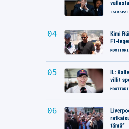
vallast
JALKAPAL
Kimi Rä
F1-lege
MOOTTORI
IL: Kal
villit s
MOOTTORI
Liverpo
ratkais
tämä”