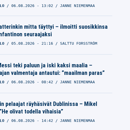
LO
06.08.2026
- 13:02
JANNE NIEMENMAA
tterinkin mitta täyttyi – ilmoitti suosikkinsa
Infantinon seuraajaksi
LO
05.08.2026
- 21:16
SALTTU FORSSTRÖM
essi teki paluun ja iski kaksi maalia –
ajan valmentaja antautui: ”maailman paras”
LO
06.08.2026
- 08:42
JANNE NIEMENMAA
in pelaajat räyhäsivät Dublinissa – Mikel
”He olivat todella vihaisia”
LO
06.08.2026
- 14:42
JANNE NIEMENMAA