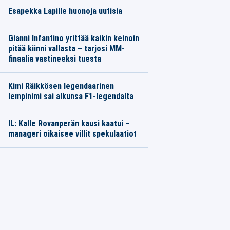
Esapekka Lapille huonoja uutisia
Gianni Infantino yrittää kaikin keinoin
pitää kiinni vallasta – tarjosi MM-
finaalia vastineeksi tuesta
Kimi Räikkösen legendaarinen
lempinimi sai alkunsa F1-legendalta
IL: Kalle Rovanperän kausi kaatui –
manageri oikaisee villit spekulaatiot