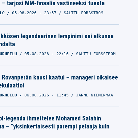
a – tarjosi MM-finaalia vastineeksi tuesta
LO
05.08.2026
- 23:57
SALTTU FORSSTRÖM
ikkösen legendaarinen lempinimi sai alkunsa
ndalta
URHEILU
05.08.2026
- 22:16
SALTTU FORSSTRÖM
le Rovanperän kausi kaatui – manageri oikaisee
pekulaatiot
URHEILU
06.08.2026
- 11:45
JANNE NIEMENMAA
ol-legenda ihmettelee Mohamed Salahin
ua – ”yksinkertaisesti parempi pelaaja kuin