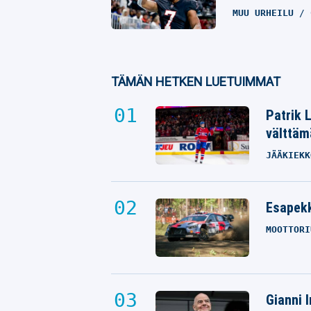
MUU URHEILU
TÄMÄN HETKEN LUETUIMMAT
Patrik 
välttäm
JÄÄKIEKK
Esapekk
MOOTTORI
Gianni I