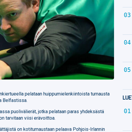
ankiertueella pelataan huippumielenkiintoista turnausta
LUE
a Belfastissa.
assa puolivälierät, jotka pelataan paras yhdeksästä
on tarvitaan viisi erävoittoa.
ttäjistä on kotiturnaustaan pelaava Pohjois-Irlannin