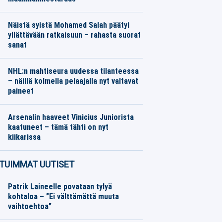
Moottoriurheilu
06.08.2026
Toimitus
Näistä syistä Mohamed Salah päätyi
yllättävään ratkaisuun – rahasta suorat
sanat
Jalkapallo
06.08.2026
Toimitus
NHL:n mahtiseura uudessa tilanteessa
– näillä kolmella pelaajalla nyt valtavat
paineet
Jääkiekko
06.08.2026
Toimitus
Arsenalin haaveet Vinicius Juniorista
kaatuneet – tämä tähti on nyt
kiikarissa
Jalkapallo
06.08.2026
Toimitus
TUIMMAT UUTISET
Patrik Laineelle povataan tylyä
kohtaloa – ”Ei välttämättä muuta
vaihtoehtoa”