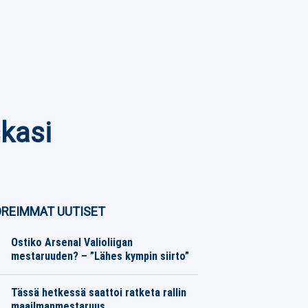
skasi
REIMMAT UUTISET
Ostiko Arsenal Valioliigan
mestaruuden? – ”Lähes kympin siirto”
Jalkapallo
07.08.2026
Toimitus
Tässä hetkessä saattoi ratketa rallin
maailmanmestaruus