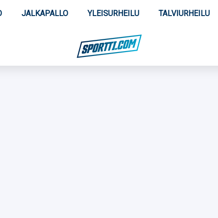
O
JALKAPALLO
YLEISURHEILU
TALVIURHEILU