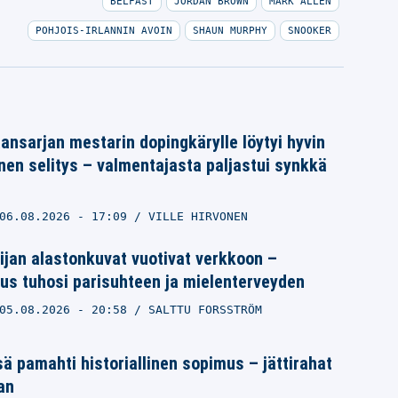
BELFAST
JORDAN BROWN
MARK ALLEN
POHJOIS-IRLANNIN AVOIN
SHAUN MURPHY
SNOOKER
ansarjan mestarin dopingkärylle löytyi hyvin
nen selitys – valmentajasta paljastui synkkä
06.08.2026
- 17:09
VILLE HIRVONEN
ijan alastonkuvat vuotivat verkkoon –
us tuhosi parisuhteen ja mielenterveyden
05.08.2026
- 20:58
SALTTU FORSSTRÖM
ä pamahti historiallinen sopimus – jättirahat
an