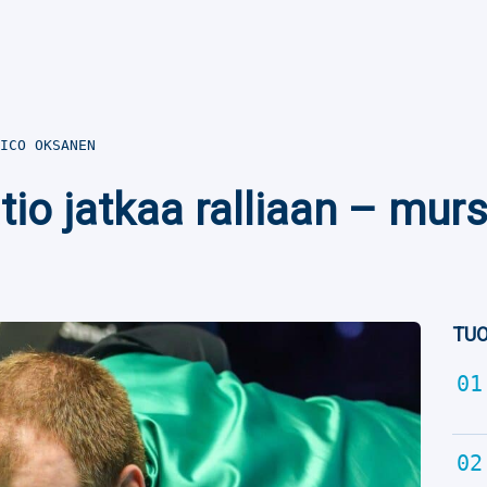
ICO OKSANEN
io jatkaa ralliaan – mur
TUO