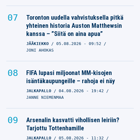
Toronton uudella vahvistuksella pitkä
yhteinen historia Auston Matthewsin
kanssa – ”Siitä on aina apua”
JÄÄKIEKKO
05.08.2026
- 09:52
JONI AHOKAS
FIFA lupasi miljoonat MM-kisojen
isäntäkaupungeille – rahoja ei näy
JALKAPALLO
04.08.2026
- 19:42
JANNE NIEMENMAA
Arsenalin kasvatti vihollisen leiriin?
Tarjottu Tottenhamille
JALKAPALLO
05.08.2026
- 11:32