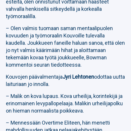
esteitä, olen onnistunut voittamaan haasteet
vahvalla henkisellä sitkeydellä ja korkealla
työmoraalilla.
– Olen valmis tuomaan saman mentaalipuolen
kovuuden ja työmoraalin Kouvoille tulevalla
kaudella. Joukkueen faneille haluan sanoa, että olen
jo nyt valmis käärimään hihat ja aloittamaan
tekemään kovaa työtä joukkueelle, Bowman
kommentoi seuran tiedotteessa.
Kouvojen päävalmentaja
Jyri Lehtonen
odottaa uutta
laituriaan jo innolla.
– Malik on kova lupaus. Kova urheilija, korintekijä ja
erinomainen levypallopelaaja. Malikin urheilijapolku
on hieman normaalista poikkeava.
– Mennessään Overtime Eliteen, hän menetti
mahdollisuuden jatkaa pelaajakehitystään