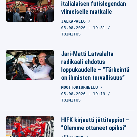
italialaisen futislegendan
viimeiselle matkalle
JALKAPALLO
05.08.2026 - 19:31
TOIMITUS
Jari-Matti Latvalalta
radikaali ehdotus
loppukaudelle – ”Tärkeintä
on ihmisten turvallisuus”
MOOTTORIURHEILU
05.08.2026 - 19:19
TOIMITUS
HIFK kirjautti jättitappiot –
”Olemme ottaneet opiksi”