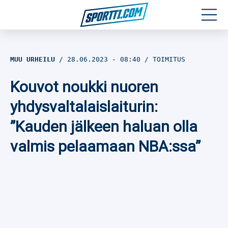
Moottoriurheilu
MUU URHEILU
28.06.2023
- 08:40
TOIMITUS
Jääkiekko
Kouvot noukki nuoren
Jalkapallo
yhdysvaltalaislaiturin:
”Kauden jälkeen haluan olla
Yleisurheilu
valmis pelaamaan NBA:ssa”
Talviurheilu
Muu urheilu
SPORTIVO TV