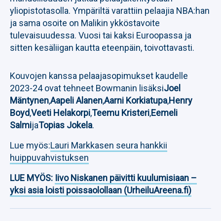
yliopistotasolla. Ympäriltä varattiin pelaajia NBA:han
ja sama osoite on Malikin ykköstavoite
tulevaisuudessa. Vuosi tai kaksi Euroopassa ja
sitten kesäliigan kautta eteenpäin, toivottavasti.
Kouvojen kanssa pelaajasopimukset kaudelle
2023-24 ovat tehneet Bowmanin lisäksi
Joel
Mäntynen
,
Aapeli Alanen
,
Aarni Korkiatupa
,
Henry
Boyd
,
Veeti Helakorpi
,
Teemu Kristeri
,
Eemeli
Salmi
ja
Topias Jokela
.
Lue myös:
Lauri Markkasen seura hankkii
huippuvahvistuksen
LUE MYÖS:
Iivo Niskanen päivitti kuulumisiaan –
yksi asia loisti poissaolollaan (UrheiluAreena.fi)