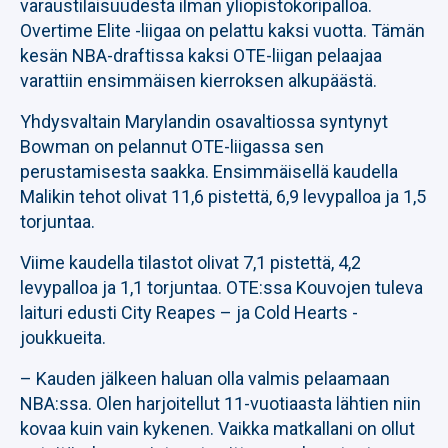
varaustilaisuudesta ilman yliopistokoripalloa.
Overtime Elite -liigaa on pelattu kaksi vuotta. Tämän
kesän NBA-draftissa kaksi OTE-liigan pelaajaa
varattiin ensimmäisen kierroksen alkupäästä.
Yhdysvaltain Marylandin osavaltiossa syntynyt
Bowman on pelannut OTE-liigassa sen
perustamisesta saakka. Ensimmäisellä kaudella
Malikin tehot olivat 11,6 pistettä, 6,9 levypalloa ja 1,5
torjuntaa.
Viime kaudella tilastot olivat 7,1 pistettä, 4,2
levypalloa ja 1,1 torjuntaa. OTE:ssa Kouvojen tuleva
laituri edusti City Reapes – ja Cold Hearts -
joukkueita.
– Kauden jälkeen haluan olla valmis pelaamaan
NBA:ssa. Olen harjoitellut 11-vuotiaasta lähtien niin
kovaa kuin vain kykenen. Vaikka matkallani on ollut