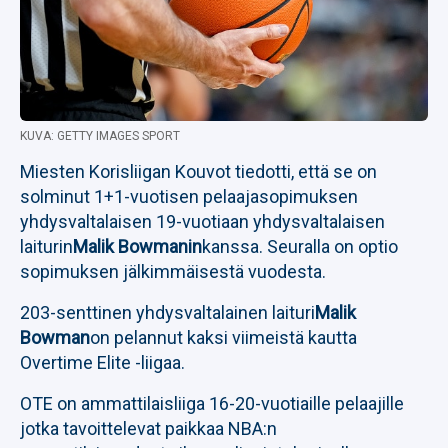
KUVA: GETTY IMAGES SPORT
Miesten Korisliigan Kouvot tiedotti, että se on
solminut 1+1-vuotisen pelaajasopimuksen
yhdysvaltalaisen 19-vuotiaan yhdysvaltalaisen
laiturin
Malik Bowmanin
kanssa. Seuralla on optio
sopimuksen jälkimmäisestä vuodesta.
203-senttinen yhdysvaltalainen laituri
Malik
Bowman
on pelannut kaksi viimeistä kautta
Overtime Elite -liigaa.
OTE on ammattilaisliiga 16-20-vuotiaille pelaajille
jotka tavoittelevat paikkaa NBA:n