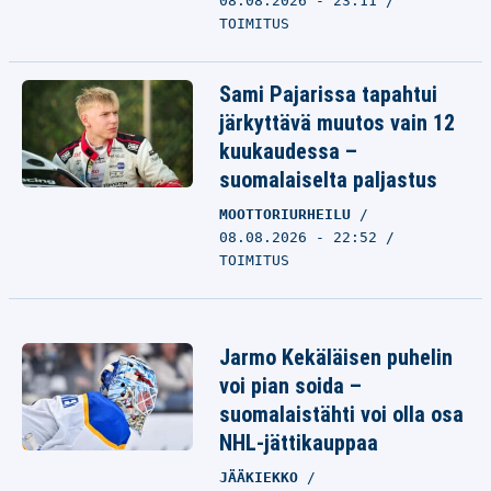
08.08.2026 - 23:11
TOIMITUS
Sami Pajarissa tapahtui
järkyttävä muutos vain 12
kuukaudessa –
suomalaiselta paljastus
MOOTTORIURHEILU
08.08.2026 - 22:52
TOIMITUS
Jarmo Kekäläisen puhelin
voi pian soida –
suomalaistähti voi olla osa
NHL-jättikauppaa
JÄÄKIEKKO