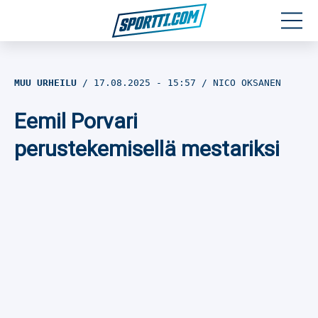
Moottoriurheilu
MUU URHEILU
17.08.2025
- 15:57
NICO OKSANEN
Jääkiekko
Eemil Porvari
Jalkapallo
perustekemisellä mestariksi
Yleisurheilu
Talviurheilu
Muu urheilu
SPORTIVO TV