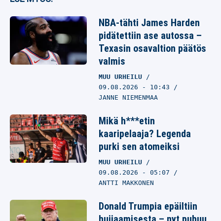
NBA-tähti James Harden
pidätettiin ase autossa –
Texasin osavaltion päätös
valmis
MUU URHEILU
09.08.2026
- 10:43
JANNE NIEMENMAA
Mikä h***etin
kaaripelaaja? Legenda
purki sen atomeiksi
MUU URHEILU
09.08.2026
- 05:07
ANTTI MAKKONEN
Donald Trumpia epäiltiin
huijaamisesta – nyt puhuu