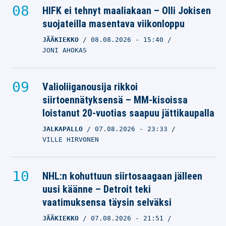
HIFK ei tehnyt maaliakaan – Olli Jokisen
suojateilla masentava viikonloppu
JÄÄKIEKKO
08.08.2026
- 15:40
JONI AHOKAS
Valioliiganousija rikkoi
siirtoennätyksensä – MM-kisoissa
loistanut 20-vuotias saapuu jättikaupalla
JALKAPALLO
07.08.2026
- 23:33
VILLE HIRVONEN
NHL:n kohuttuun siirtosaagaan jälleen
uusi käänne – Detroit teki
vaatimuksensa täysin selväksi
JÄÄKIEKKO
07.08.2026
- 21:51