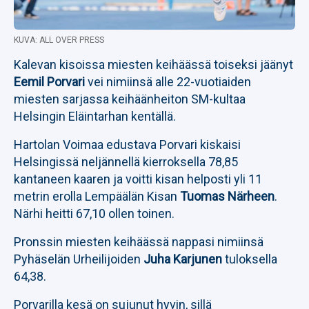
KUVA: ALL OVER PRESS
Kalevan kisoissa miesten keihäässä toiseksi jäänyt
Eemil Porvari
vei nimiinsä alle 22-vuotiaiden
miesten sarjassa keihäänheiton SM-kultaa
Helsingin Eläintarhan kentällä.
Hartolan Voimaa edustava Porvari kiskaisi
Helsingissä neljännellä kierroksella 78,85
kantaneen kaaren ja voitti kisan helposti yli 11
metrin erolla Lempäälän Kisan
Tuomas Närheen
.
Närhi heitti 67,10 ollen toinen.
Pronssin miesten keihäässä nappasi nimiinsä
Pyhäselän Urheilijoiden
Juha Karjunen
tuloksella
64,38.
Porvarilla kesä on sujunut hyvin, sillä