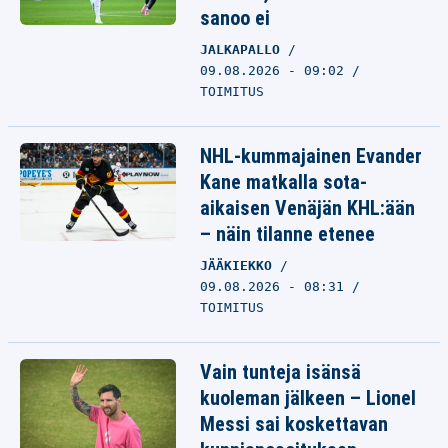
sanoo ei
JALKAPALLO
09.08.2026 - 09:02
TOIMITUS
NHL-kummajainen Evander
Kane matkalla sota-
aikaisen Venäjän KHL:ään
– näin tilanne etenee
JÄÄKIEKKO
09.08.2026 - 08:31
TOIMITUS
Vain tunteja isänsä
kuoleman jälkeen – Lionel
Messi sai koskettavan