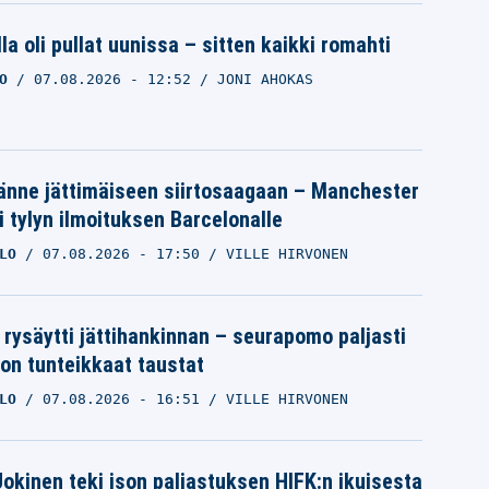
la oli pullat uunissa – sitten kaikki romahti
O
07.08.2026
- 12:52
JONI AHOKAS
änne jättimäiseen siirtosaagaan – Manchester
i tylyn ilmoituksen Barcelonalle
LO
07.08.2026
- 17:50
VILLE HIRVONEN
 rysäytti jättihankinnan – seurapomo paljasti
ron tunteikkaat taustat
LO
07.08.2026
- 16:51
VILLE HIRVONEN
 Jokinen teki ison paljastuksen HIFK:n ikuisesta