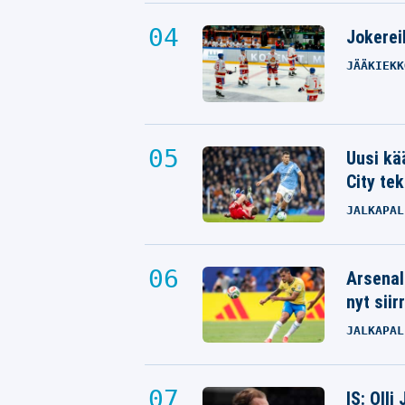
Jokereil
JÄÄKIEKK
Uusi kä
City tek
JALKAPAL
Arsenal
nyt siir
JALKAPAL
IS: Olli