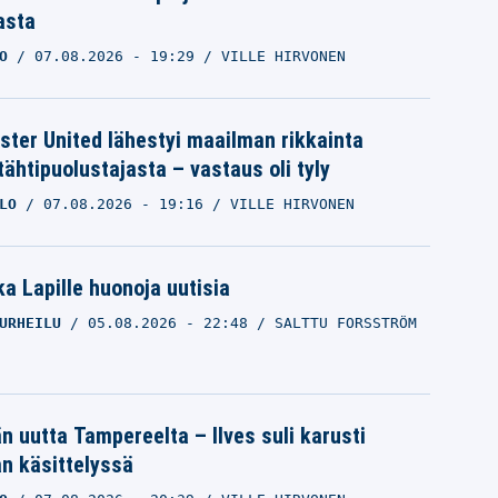
asta
O
07.08.2026
- 19:29
VILLE HIRVONEN
ter United lähestyi maailman rikkainta
tähtipuolustajasta – vastaus oli tyly
LO
07.08.2026
- 19:16
VILLE HIRVONEN
a Lapille huonoja uutisia
URHEILU
05.08.2026
- 22:48
SALTTU FORSSTRÖM
än uutta Tampereelta – Ilves suli karusti
n käsittelyssä