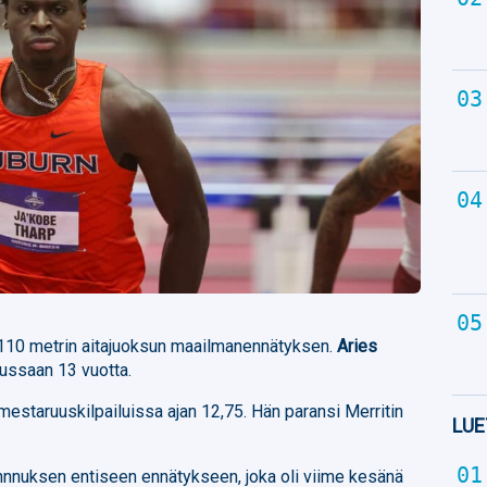
110 metrin aitajuoksun maailmanennätyksen.
Aries
lussaan 13 vuotta.
mestaruuskilpailuissa ajan 12,75. Hän paransi Merritin
LUE
annnuksen entiseen ennätykseen, joka oli viime kesänä