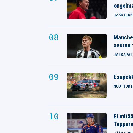
ongelm
JÄÄKIEKK
Manches
seuraa 
JALKAPAL
Esapekk
MOOTTORI
Ei mitä
Tappara