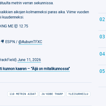
ätuulta metrin verran sekunnissa.
 kaikkien aikojen kolmanneksi paras aika. Viime vuoden
ui kuudenneksi.
ING ME 🤯 12.75
 🎥 ESPN /
@AuburnTFXC
rackField)
June 11, 2026
ti kunnon kaaren – ”Äijä on mitalikunnossa”
110 METRIN AIDAT
JA'KOBE THARP
YLEISURHEILU