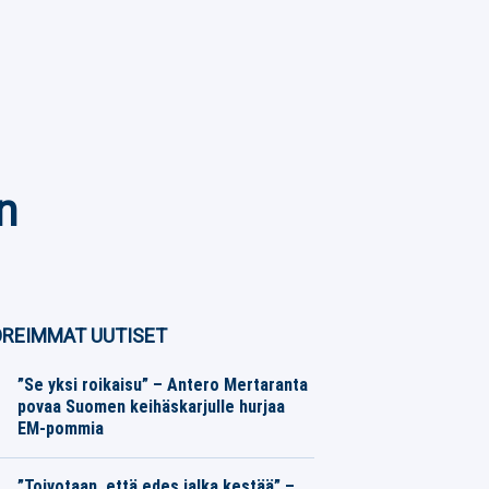
n
REIMMAT UUTISET
”Se yksi roikaisu” – Antero Mertaranta
povaa Suomen keihäskarjulle hurjaa
EM-pommia
Yleisurheilu
08.08.2026
Toimitus
”Toivotaan, että edes jalka kestää” –