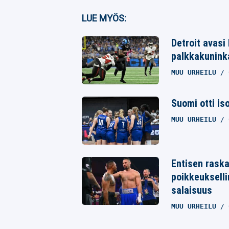
Facebook
LUE MYÖS:
Twitter
Detroit avasi
palkkakunink
Whatsapp
MUU URHEILU
Suomi otti is
MUU URHEILU
Entisen raska
poikkeukselli
salaisuus
MUU URHEILU