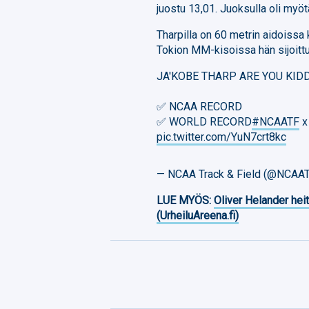
juostu 13,01. Juoksulla oli myöt
Tharpilla on 60 metrin aidoissa
Tokion MM-kisoissa hän sijoitt
JA'KOBE THARP ARE YOU KIDD
✅ NCAA RECORD
✅ WORLD RECORD
#NCAATF
x
pic.twitter.com/YuN7crt8kc
— NCAA Track & Field (@NCAAT
LUE MYÖS:
Oliver Helander heit
(UrheiluAreena.fi)