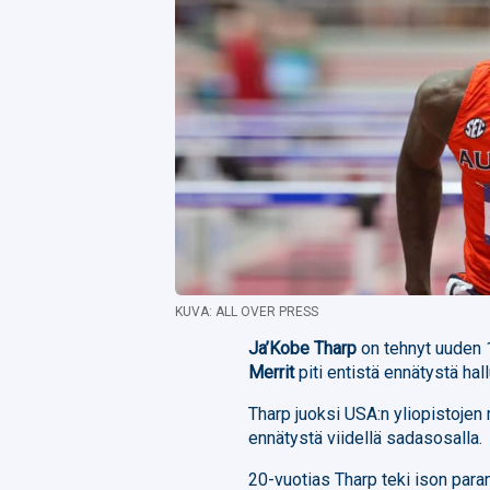
KUVA: ALL OVER PRESS
Ja’Kobe Tharp
on tehnyt uuden 
Merrit
piti entistä ennätystä hal
Tharp juoksi USA:n yliopistojen 
ennätystä viidellä sadasosalla.
20-vuotias Tharp teki ison par