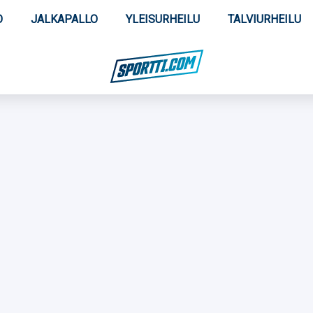
O
JALKAPALLO
YLEISURHEILU
TALVIURHEILU