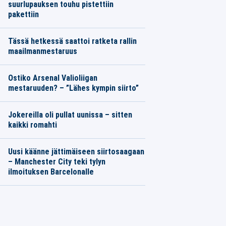
suurlupauksen touhu pistettiin
pakettiin
Tässä hetkessä saattoi ratketa rallin
maailmanmestaruus
Ostiko Arsenal Valioliigan
mestaruuden? – ”Lähes kympin siirto”
Jokereilla oli pullat uunissa – sitten
kaikki romahti
Uusi käänne jättimäiseen siirtosaagaan
– Manchester City teki tylyn
ilmoituksen Barcelonalle