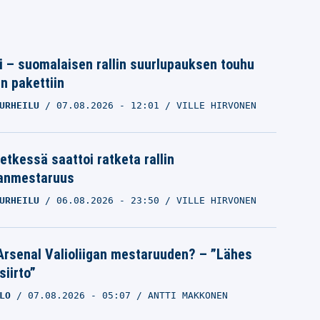
tti – suomalaisen rallin suurlupauksen touhu
in pakettiin
URHEILU
07.08.2026
- 12:01
VILLE HIRVONEN
etkessä saattoi ratketa rallin
anmestaruus
URHEILU
06.08.2026
- 23:50
VILLE HIRVONEN
Arsenal Valioliigan mestaruuden? – ”Lähes
siirto”
LO
07.08.2026
- 05:07
ANTTI MAKKONEN