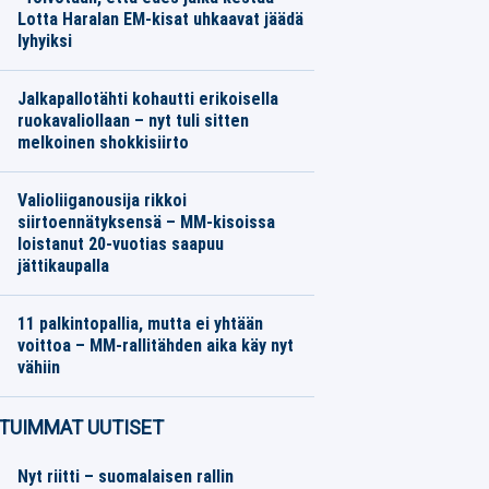
Lotta Haralan EM-kisat uhkaavat jäädä
lyhyiksi
Yleisurheilu
08.08.2026
Toimitus
Jalkapallotähti kohautti erikoisella
ruokavaliollaan – nyt tuli sitten
melkoinen shokkisiirto
Jalkapallo
07.08.2026
Toimitus
Valioliiganousija rikkoi
siirtoennätyksensä – MM-kisoissa
loistanut 20-vuotias saapuu
jättikaupalla
Jalkapallo
07.08.2026
Toimitus
11 palkintopallia, mutta ei yhtään
voittoa – MM-rallitähden aika käy nyt
vähiin
Moottoriurheilu
07.08.2026
Toimitus
TUIMMAT UUTISET
Nyt riitti – suomalaisen rallin