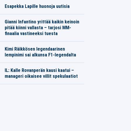
Esapekka Lapille huonoja uutisia
Gianni Infantino yrittää kaikin keinoin
pitää kiinni vallasta – tarjosi MM-
finaalia vastineeksi tuesta
Kimi Räikkösen legendaarinen
lempinimi sai alkunsa F1-legendalta
IL: Kalle Rovanperän kausi kaatui –
manageri oikaisee villit spekulaatiot