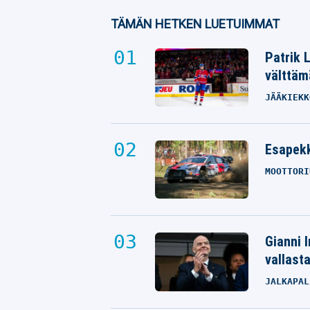
TÄMÄN HETKEN LUETUIMMAT
Patrik 
välttäm
JÄÄKIEKK
Esapekk
MOOTTORI
Gianni I
vallast
JALKAPAL