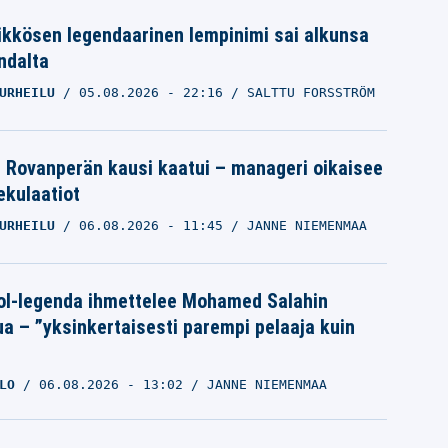
ikkösen legendaarinen lempinimi sai alkunsa
ndalta
URHEILU
05.08.2026
- 22:16
SALTTU FORSSTRÖM
le Rovanperän kausi kaatui – manageri oikaisee
pekulaatiot
URHEILU
06.08.2026
- 11:45
JANNE NIEMENMAA
ol-legenda ihmettelee Mohamed Salahin
ua – ”yksinkertaisesti parempi pelaaja kuin
LO
06.08.2026
- 13:02
JANNE NIEMENMAA