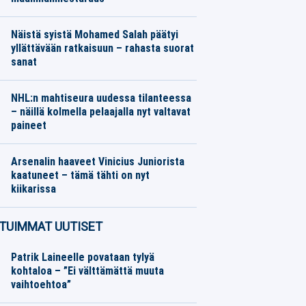
Moottoriurheilu
06.08.2026
Toimitus
Näistä syistä Mohamed Salah päätyi
yllättävään ratkaisuun – rahasta suorat
sanat
Jalkapallo
06.08.2026
Toimitus
NHL:n mahtiseura uudessa tilanteessa
– näillä kolmella pelaajalla nyt valtavat
paineet
Jääkiekko
06.08.2026
Toimitus
Arsenalin haaveet Vinicius Juniorista
kaatuneet – tämä tähti on nyt
kiikarissa
Jalkapallo
06.08.2026
Toimitus
TUIMMAT UUTISET
Patrik Laineelle povataan tylyä
kohtaloa – ”Ei välttämättä muuta
vaihtoehtoa”