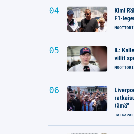
Kimi Rä
F1-lege
MOOTTORI
IL: Kal
villit s
MOOTTORI
Liverpo
ratkais
tämä”
JALKAPAL