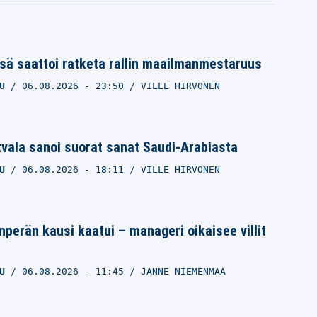
sä saattoi ratketa rallin maailmanmestaruus
U
06.08.2026
- 23:50
VILLE HIRVONEN
tvala sanoi suorat sanat Saudi-Arabiasta
U
06.08.2026
- 18:11
VILLE HIRVONEN
anperän kausi kaatui – manageri oikaisee villit
U
06.08.2026
- 11:45
JANNE NIEMENMAA