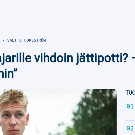
8
SALTTU FORSSTRÖM
rille vihdoin jättipotti? 
in”
TUO