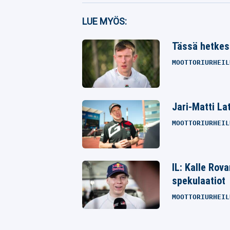
Facebook
LUE MYÖS:
Twitter
Tässä hetkes
Whatsapp
MOOTTORIURHEIL
Jari-Matti La
MOOTTORIURHEIL
IL: Kalle Rov
spekulaatiot
MOOTTORIURHEIL