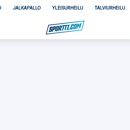
O
JALKAPALLO
YLEISURHEILU
TALVIURHEILU