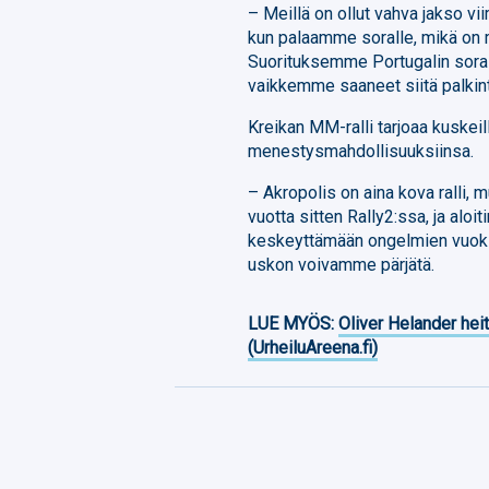
– Meillä on ollut vahva jakso vi
kun palaamme soralle, mikä on m
Suorituksemme Portugalin sorall
vaikkemme saaneet siitä palkint
Kreikan MM-ralli tarjoaa kuskeil
menestysmahdollisuuksiinsa.
– Akropolis on aina kova ralli, m
vuotta sitten Rally2:ssa, ja aloi
keskeyttämään ongelmien vuoksi
uskon voivamme pärjätä.
LUE MYÖS:
Oliver Helander heit
(UrheiluAreena.fi)