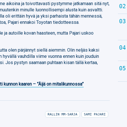
ime aikoina ja toivottavasti pystymme jatkamaan sitä nyt,
uutenkin minulle luonnollisempi alusta kuin asvaltti.
a oli erittäin hyvä ja yksi parhaista tähän mennessä,
oa, Pajari ennakoi Toyotan tiedotteessa.
le ja autoille kovan haasteen, mutta Pajari uskoo
utta olen pärjännyt siellä aiemmin. Olin neljäs kaksi
tin hyvällä vauhdilla viime vuonna ennen kuin jouduin
. Jos pystyn saamaan puhtaan kisan tällä kertaa,
ti kunnon kaaren – ”Äijä on mitalikunnossa”
RALLIN MM-SARJA
SAMI PAJARI