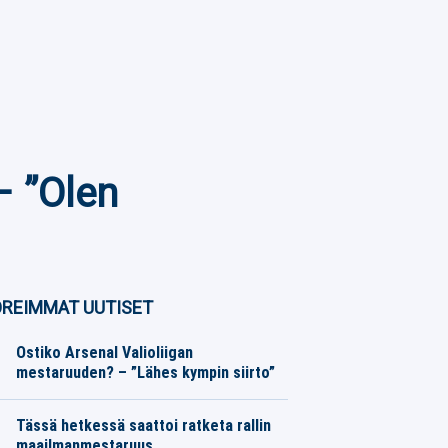
– ”Olen
REIMMAT UUTISET
Ostiko Arsenal Valioliigan
mestaruuden? – ”Lähes kympin siirto”
Jalkapallo
07.08.2026
Toimitus
Tässä hetkessä saattoi ratketa rallin
maailmanmestaruus