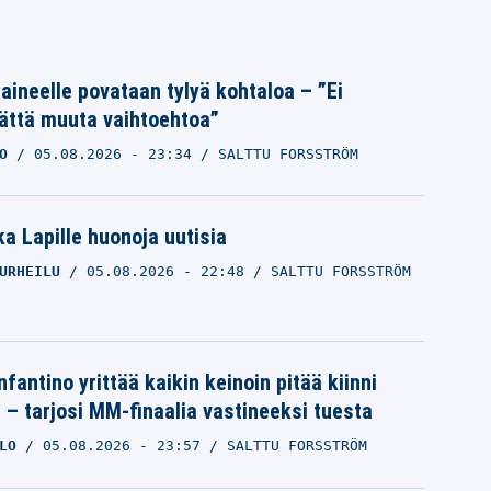
Laineelle povataan tylyä kohtaloa – ”Ei
ättä muuta vaihtoehtoa”
O
05.08.2026
- 23:34
SALTTU FORSSTRÖM
a Lapille huonoja uutisia
URHEILU
05.08.2026
- 22:48
SALTTU FORSSTRÖM
nfantino yrittää kaikin keinoin pitää kiinni
a – tarjosi MM-finaalia vastineeksi tuesta
LO
05.08.2026
- 23:57
SALTTU FORSSTRÖM