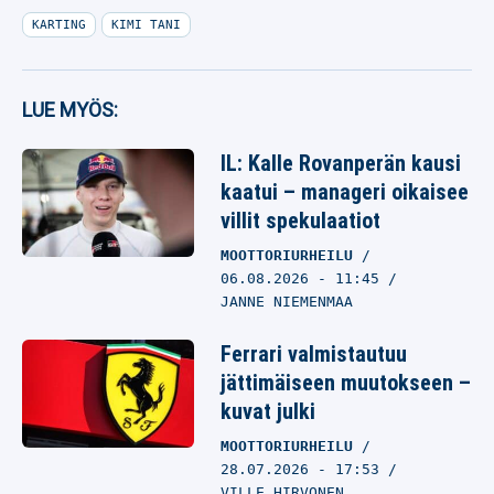
KARTING
KIMI TANI
LUE MYÖS:
IL: Kalle Rovanperän kausi
kaatui – manageri oikaisee
villit spekulaatiot
MOOTTORIURHEILU
06.08.2026
- 11:45
JANNE NIEMENMAA
Ferrari valmistautuu
jättimäiseen muutokseen –
kuvat julki
MOOTTORIURHEILU
28.07.2026
- 17:53
VILLE HIRVONEN