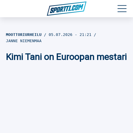
Moottoriurheilu
MOOTTORIURHEILU
05.07.2026
- 21:21
JANNE NIEMENMAA
Jääkiekko
Kimi Tani on Euroopan mestari
Jalkapallo
Yleisurheilu
Talviurheilu
Muu urheilu
SPORTIVO TV