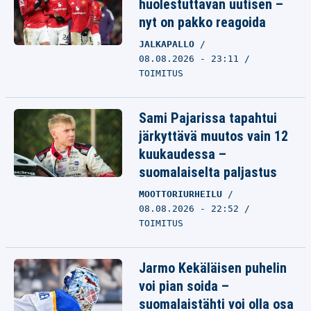
huolestuttavan uutisen –
nyt on pakko reagoida
JALKAPALLO
08.08.2026 - 23:11
TOIMITUS
Sami Pajarissa tapahtui
järkyttävä muutos vain 12
kuukaudessa –
suomalaiselta paljastus
MOOTTORIURHEILU
08.08.2026 - 22:52
TOIMITUS
Jarmo Kekäläisen puhelin
voi pian soida –
suomalaistähti voi olla osa