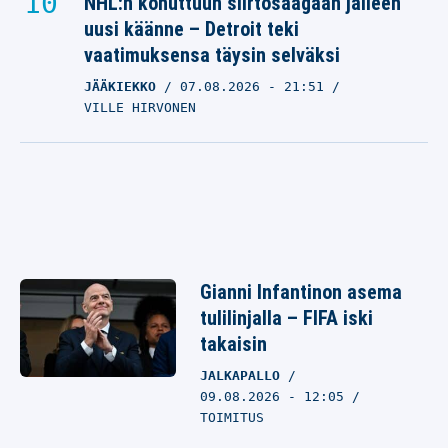
NHL:n kohuttuun siirtosaagaan jälleen
uusi käänne – Detroit teki
vaatimuksensa täysin selväksi
JÄÄKIEKKO
07.08.2026
- 21:51
VILLE HIRVONEN
Gianni Infantinon asema
tulilinjalla – FIFA iski
takaisin
JALKAPALLO
09.08.2026 - 12:05
TOIMITUS