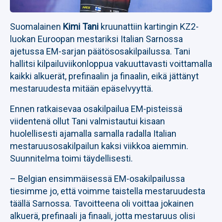
Suomalainen
Kimi Tani
kruunattiin kartingin KZ2-
luokan Euroopan mestariksi Italian Sarnossa
ajetussa EM-sarjan päätösosakilpailussa. Tani
hallitsi kilpailuviikonloppua vakuuttavasti voittamalla
kaikki alkuerät, prefinaalin ja finaalin, eikä jättänyt
mestaruudesta mitään epäselvyyttä.
Ennen ratkaisevaa osakilpailua EM-pisteissä
viidentenä ollut Tani valmistautui kisaan
huolellisesti ajamalla samalla radalla Italian
mestaruusosakilpailun kaksi viikkoa aiemmin.
Suunnitelma toimi täydellisesti.
– Belgian ensimmäisessä EM-osakilpailussa
tiesimme jo, että voimme taistella mestaruudesta
täällä Sarnossa. Tavoitteena oli voittaa jokainen
alkuerä, prefinaali ja finaali, jotta mestaruus olisi