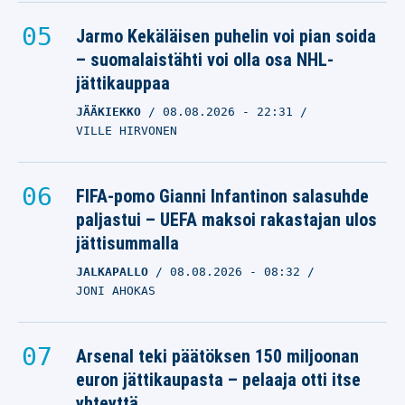
Jarmo Kekäläisen puhelin voi pian soida
– suomalaistähti voi olla osa NHL-
jättikauppaa
JÄÄKIEKKO
08.08.2026
- 22:31
VILLE HIRVONEN
FIFA-pomo Gianni Infantinon salasuhde
paljastui – UEFA maksoi rakastajan ulos
jättisummalla
JALKAPALLO
08.08.2026
- 08:32
JONI AHOKAS
Arsenal teki päätöksen 150 miljoonan
euron jättikaupasta – pelaaja otti itse
yhteyttä