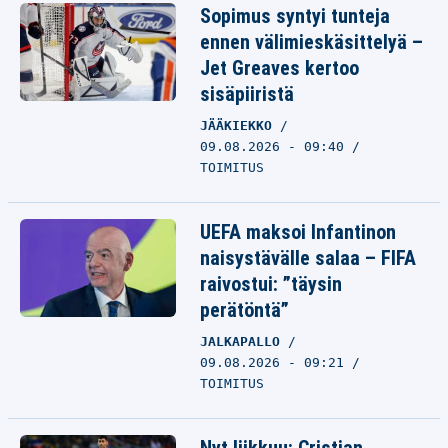
Sopimus syntyi tunteja
ennen välimieskäsittelyä –
Jet Greaves kertoo
sisäpiiristä
JÄÄKIEKKO
09.08.2026 - 09:40
TOIMITUS
UEFA maksoi Infantinon
naisystävälle salaa – FIFA
raivostui: ”täysin
perätöntä”
JALKAPALLO
09.08.2026 - 09:21
TOIMITUS