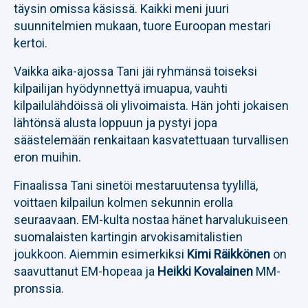
täysin omissa käsissä. Kaikki meni juuri
suunnitelmien mukaan, tuore Euroopan mestari
kertoi.
Vaikka aika-ajossa Tani jäi ryhmänsä toiseksi
kilpailijan hyödynnettyä imuapua, vauhti
kilpailulähdöissä oli ylivoimaista. Hän johti jokaisen
lähtönsä alusta loppuun ja pystyi jopa
säästelemään renkaitaan kasvatettuaan turvallisen
eron muihin.
Finaalissa Tani sinetöi mestaruutensa tyylillä,
voittaen kilpailun kolmen sekunnin erolla
seuraavaan. EM-kulta nostaa hänet harvalukuiseen
suomalaisten kartingin arvokisamitalistien
joukkoon. Aiemmin esimerkiksi
Kimi Räikkönen
on
saavuttanut EM-hopeaa ja
Heikki Kovalainen
MM-
pronssia.