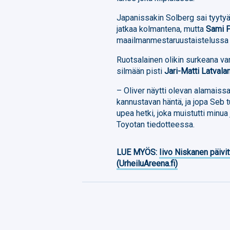
Japanissakin Solberg sai tyytyä
jatkaa kolmantena, mutta
Sami P
maailmanmestaruustaistelussa 
Ruotsalainen olikin surkeana va
silmään pisti
Jari-Matti Latvala
– Oliver näytti olevan alamaissa,
kannustavan häntä, ja jopa Seb t
upea hetki, joka muistutti minu
Toyotan tiedotteessa.
LUE MYÖS:
Iivo Niskanen päivit
(UrheiluAreena.fi)