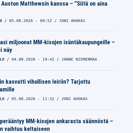
a Auston Matthewsin kanssa – ”Siitä on aina
O
05.08.2026
- 09:52
JONI AHOKAS
pasi miljoonat MM-kisojen isäntäkaupungeille –
i näy
LO
04.08.2026
- 19:42
JANNE NIEMENMAA
n kasvatti vihollisen leiriin? Tarjottu
amille
LO
05.08.2026
- 11:32
JONI AHOKAS
 perääntyy MM-kisojen ankarasta säännöstä –
n vaihtuu keltaiseen