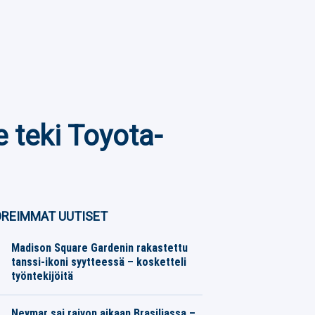
 teki Toyota-
REIMMAT UUTISET
Madison Square Gardenin rakastettu
tanssi-ikoni syytteessä – kosketteli
työntekijöitä
Jääkiekko
06.08.2026
Toimitus
Neymar sai raivon aikaan Brasiliassa –