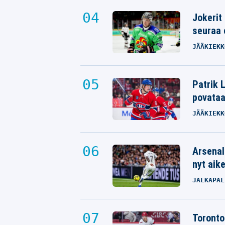
Jokerit
seuraa 
JÄÄKIEKK
Patrik L
povata
JÄÄKIEKK
Arsenal
nyt aik
JALKAPAL
Toronto