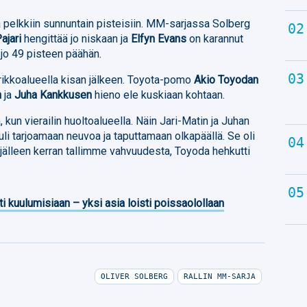
 pelkkiin sunnuntain pisteisiin. MM-sarjassa Solberg
ajari
hengittää jo niskaan ja
Elfyn Evans
on karannut
jo 49 pisteen päähän.
rikkoalueella kisan jälkeen. Toyota-pomo
Akio Toyodan
n
ja
Juha Kankkusen
hieno ele kuskiaan kohtaan.
 kun vierailin huoltoalueella. Näin Jari-Matin ja Juhan
uli tarjoamaan neuvoa ja taputtamaan olkapäällä. Se oli
a jälleen kerran tallimme vahvuudesta, Toyoda hehkutti
ti kuulumisiaan – yksi asia loisti poissaolollaan
OLIVER SOLBERG
RALLIN MM-SARJA