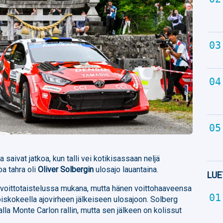
 saivat jatkoa, kun talli vei kotikisassaan neljä
oa tahra oli
Oliver Solbergin
ulosajo lauantaina.
LUE
en voittotaistelussa mukana, mutta hänen voittohaaveensa
iskokeella ajovirheen jälkeiseen ulosajoon. Solberg
lla Monte Carlon rallin, mutta sen jälkeen on kolissut