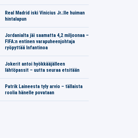
Real Madrid iski Vinicius Jr.:lle huiman
hintalapun
Jordanialta jäi saamatta 4,2 miljoonaa –
FIFA:n entinen varapuheenjohtaja
ryöpyttää Infantinoa
Jokerit antoi hyökkääjälleen
lähtöpassit – uutta seuraa etsitään
Patrik Laineesta tyly arvio – tällaista
roolia hänelle povataan