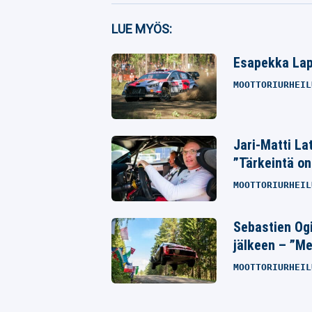
Facebook
LUE MYÖS:
Twitter
Esapekka Lapi
Whatsapp
MOOTTORIURHEIL
Jari-Matti La
”Tärkeintä on
MOOTTORIURHEIL
Sebastien Og
jälkeen – ”M
MOOTTORIURHEIL