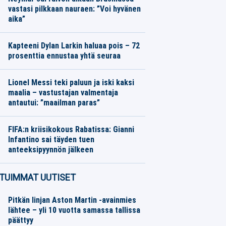
vastasi pilkkaan nauraen: ”Voi hyvänen
aika”
Jalkapallo
06.08.2026
Toimitus
Kapteeni Dylan Larkin haluaa pois – 72
prosenttia ennustaa yhtä seuraa
Jääkiekko
06.08.2026
Toimitus
Lionel Messi teki paluun ja iski kaksi
maalia – vastustajan valmentaja
antautui: ”maailman paras”
Jalkapallo
06.08.2026
Toimitus
FIFA:n kriisikokous Rabatissa: Gianni
Infantino sai täyden tuen
anteeksipyynnön jälkeen
Jalkapallo
06.08.2026
Toimitus
TUIMMAT UUTISET
Pitkän linjan Aston Martin -avainmies
lähtee – yli 10 vuotta samassa tallissa
päättyy