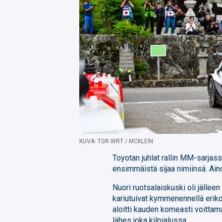
KUVA: TGR WRT / MCKLEIN
Toyotan juhlat rallin MM-sarjassa
ensimmäistä sijaa nimiinsä. Ain
Nuori ruotsalaiskuski oli jälle
kariutuivat kymmenennellä eriko
aloitti kauden komeasti voittama
lähes joka kilpialussa.