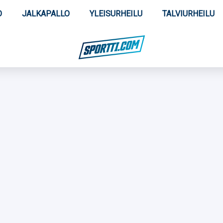
O
JALKAPALLO
YLEISURHEILU
TALVIURHEILU