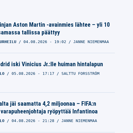
linjan Aston Martin -avainmies lähtee – yli 10
samassa tallissa päättyy
URHEILU
04.08.2026
- 19:02
JANNE NIEMENMAA
rid iski Vinicius Jr.:lle huiman hintalapun
LO
05.08.2026
- 17:17
SALTTU FORSSTRÖM
alta jäi saamatta 4,2 miljoonaa – FIFA:n
 varapuheenjohtaja ryöpyttää Infantinoa
LO
04.08.2026
- 21:28
JANNE NIEMENMAA