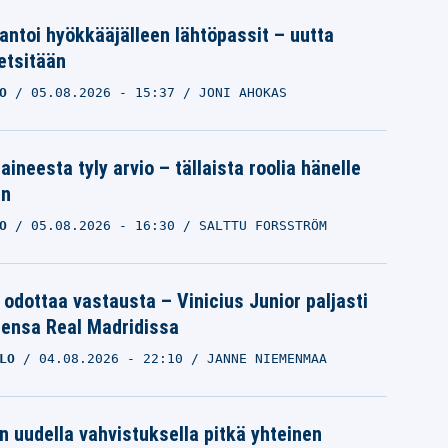
 antoi hyökkääjälleen lähtöpassit – uutta
etsitään
O
05.08.2026
- 15:37
JONI AHOKAS
aineesta tyly arvio – tällaista roolia hänelle
an
O
05.08.2026
- 16:30
SALTTU FORSSTRÖM
 odottaa vastausta – Vinicius Junior paljasti
eensa Real Madridissa
LO
04.08.2026
- 22:10
JANNE NIEMENMAA
n uudella vahvistuksella pitkä yhteinen