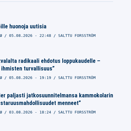
lle huonoja uutisia
U
05.08.2026
- 22:48
SALTTU FORSSTRÖM
tvalalta radikaali ehdotus loppukaudelle –
 ihmisten turvallisuus”
U
05.08.2026
- 19:19
SALTTU FORSSTRÖM
ier paljasti jatkosuunnitelmansa kammokolarin
estaruusmahdollisuudet menneet”
U
03.08.2026
- 18:24
SALTTU FORSSTRÖM