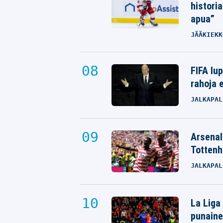
histori
apua”
JÄÄKIEKK
FIFA lu
rahoja e
JALKAPAL
Arsenali
Tottenh
JALKAPAL
La Liga
punaine