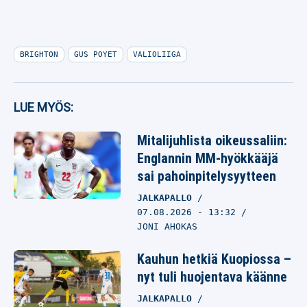
BRIGHTON
GUS POYET
VALIOLIIGA
LUE MYÖS:
Mitalijuhlista oikeussaliin:
Englannin MM-hyökkääjä
sai pahoinpitelysyytteen
JALKAPALLO
07.08.2026
- 13:32
JONI AHOKAS
Kauhun hetkiä Kuopiossa –
nyt tuli huojentava käänne
JALKAPALLO