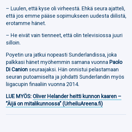
– Luulen, että kyse oli virheestä. Ehkä seura ajatteli,
että jos emme pääse sopimukseen uudesta diilistä,
erotamme hänet.
– He eivät vain tienneet, että olin televisiossa juuri
silloin.
Poyetin ura jatkui nopeasti Sunderlandissa, joka
palkkasi hänet myöhemmin samana vuonna
Paolo
Di Canion
seuraajaksi. Hän onnistui pelastamaan
seuran putoamiselta ja johdatti Sunderlandin myös
liigacupin finaaliin vuonna 2014.
LUE MYÖS:
Oliver Helander heitti kunnon kaaren –
”Äijä on mitalikunnossa” (UrheiluAreena.fi)