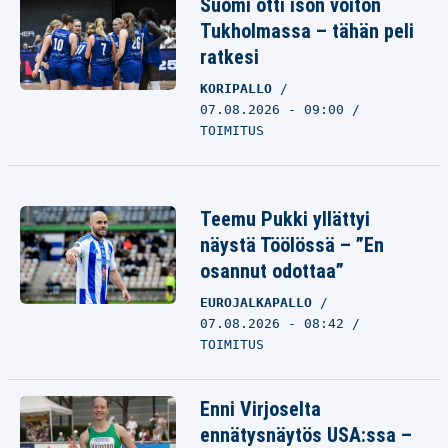
Suomi otti ison voiton
Tukholmassa – tähän peli
ratkesi
KORIPALLO
07.08.2026 - 09:00
TOIMITUS
Teemu Pukki yllättyi
näystä Töölössä – ”En
osannut odottaa”
EUROJALKAPALLO
07.08.2026 - 08:42
TOIMITUS
Enni Virjoselta
ennätysnäytös USA:ssa –