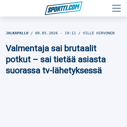
Moottoriurheilu
JALKAPALLO
09.05.2026
- 19:11
VILLE HIRVONEN
Jääkiekko
Valmentaja sai brutaalit
Jalkapallo
potkut – sai tietää asiasta
suorassa tv-lähetyksessä
Yleisurheilu
Talviurheilu
Muu urheilu
SPORTIVO TV