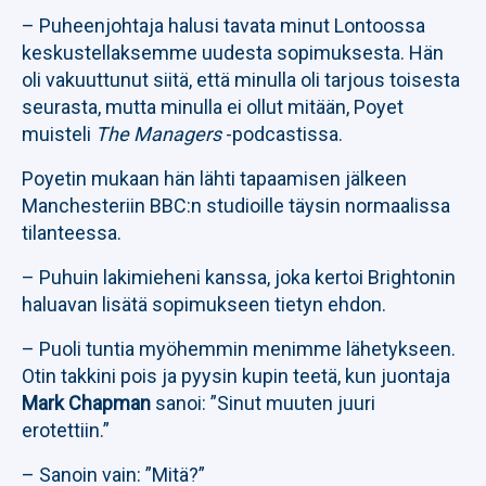
– Puheenjohtaja halusi tavata minut Lontoossa
keskustellaksemme uudesta sopimuksesta. Hän
oli vakuuttunut siitä, että minulla oli tarjous toisesta
seurasta, mutta minulla ei ollut mitään, Poyet
muisteli
The Managers
-podcastissa.
Poyetin mukaan hän lähti tapaamisen jälkeen
Manchesteriin BBC:n studioille täysin normaalissa
tilanteessa.
– Puhuin lakimieheni kanssa, joka kertoi Brightonin
haluavan lisätä sopimukseen tietyn ehdon.
– Puoli tuntia myöhemmin menimme lähetykseen.
Otin takkini pois ja pyysin kupin teetä, kun juontaja
Mark Chapman
sanoi: ”Sinut muuten juuri
erotettiin.”
– Sanoin vain: ”Mitä?”