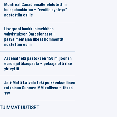
Montreal Canadiensille ehdotettiin
huippuhankintaa – ”venäläisyhteys”
nostettiin esille
Jääkiekko
08.08.2026
Toimitus
Liverpool hankki nimekkään
vahvistuksen Barcelonasta –
päävalmentajan ilkeät kommentit
nostettiin esiin
Jalkapallo
08.08.2026
Toimitus
Arsenal teki päätöksen 150 miljoonan
euron jättikaupasta – pelaaja otti itse
yhteyttä
Jalkapallo
08.08.2026
Toimitus
Jari-Matti Latvala teki poikkeuksellisen
ratkaisun Suomen MM-rallissa – tässä
syy
Moottoriurheilu
08.08.2026
Toimitus
TUIMMAT UUTISET