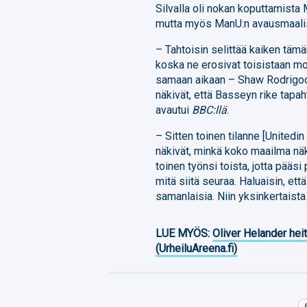
Silvalla oli nokan koputtamista 
mutta myös ManU:n avausmaali
– Tahtoisin selittää kaiken tämä
koska ne erosivat toisistaan mon
samaan aikaan – Shaw Rodrigoon
näkivät, että Basseyn rike tapah
avautui
BBC:llä
.
– Sitten toinen tilanne [Unitedin
näkivät, minkä koko maailma näki
toinen työnsi toista, jotta pääs
mitä siitä seuraa. Haluaisin, ett
samanlaisia. Niin yksinkertaista 
LUE MYÖS:
Oliver Helander heit
(UrheiluAreena.fi)