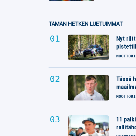
TÄMÄN HETKEN LUETUIMMAT
Nyt rii
pistetti
MOOTTORI
Tässä h
maailm
MOOTTORI
11 palk
rallitäh