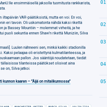
ManU:lle ensimmäisellä jaksolla tuomitusta rankkarista,
sta.
n iltapäivän VAR-päätöksistä, mutta en voi. En voi,
in eri tavoin. Oli uskomatonta nähdä kaksi rikettä
 ja Bassey Mountiin – molemmat virheitä, ja he
tui puoli sekuntia ennen Shaw’n rikettä Muniziin, Silva
 maali]. Luulen nähneeni sen, minkä kaikki stadionilla
. Kaksi pelaajaa oli eristettynä kulmatilanteessa, ja
i puskaamaan pallon. Jos sääntöjä noudatetaan, tiedät
ä tällaisissa tilanteissa päätökset olisivat aina
se on, Silva jatkoi.
ti kunnon kaaren – ”Äijä on mitalikunnossa”
FULHAM
MANCHESTER UNITED
MARCO SILVA
VALIOLIIGA