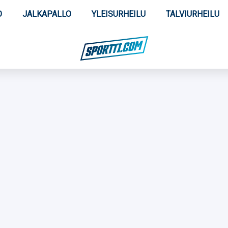
O
JALKAPALLO
YLEISURHEILU
TALVIURHEILU