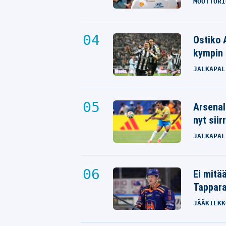
MOOTTORI
Ostiko 
kympin 
JALKAPAL
Arsenal
nyt siir
JALKAPAL
Ei mitä
Tappara
JÄÄKIEKK