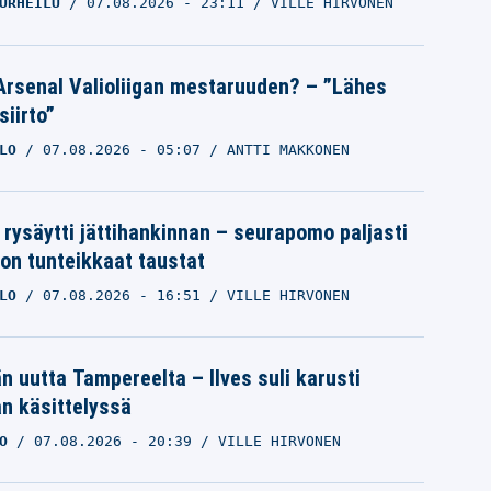
URHEILU
07.08.2026
- 23:11
VILLE HIRVONEN
Arsenal Valioliigan mestaruuden? – ”Lähes
siirto”
LO
07.08.2026
- 05:07
ANTTI MAKKONEN
 rysäytti jättihankinnan – seurapomo paljasti
ron tunteikkaat taustat
LO
07.08.2026
- 16:51
VILLE HIRVONEN
än uutta Tampereelta – Ilves suli karusti
n käsittelyssä
O
07.08.2026
- 20:39
VILLE HIRVONEN