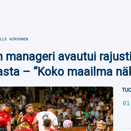
LLE HIRVONEN
n manageri avautui rajust
asta – ”Koko maailma näk
TUO