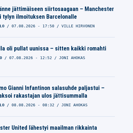
änne jättimäiseen siirtosaagaan – Manchester
i tylyn ilmoituksen Barcelonalle
LO
07.08.2026
- 17:50
VILLE HIRVONEN
la oli pullat uunissa – sitten kaikki romahti
O
07.08.2026
- 12:52
JONI AHOKAS
mo Gianni Infantinon salasuhde paljastui –
ksoi rakastajan ulos jättisummalla
LO
08.08.2026
- 08:32
JONI AHOKAS
ter United lähestyi maailman rikkainta