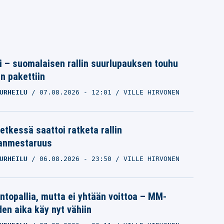
tti – suomalaisen rallin suurlupauksen touhu
in pakettiin
URHEILU
07.08.2026
- 12:01
VILLE HIRVONEN
etkessä saattoi ratketa rallin
anmestaruus
URHEILU
06.08.2026
- 23:50
VILLE HIRVONEN
intopallia, mutta ei yhtään voittoa – MM-
den aika käy nyt vähiin