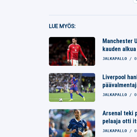
Facebook
LUE MYÖS:
Twitter
Manchester Un
kauden alkua 
Whatsapp
JALKAPALLO
0
Liverpool ha
päävalmentaja
JALKAPALLO
0
Arsenal teki 
pelaaja otti i
JALKAPALLO
0