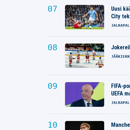
Uusi kä
City tek
JALKAPAL
Jokereil
JÄÄKIEKK
FIFA-po
UEFA ma
JALKAPAL
Manches