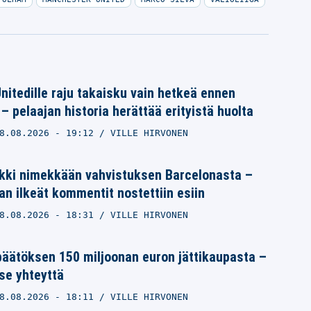
itedille raju takaisku vain hetkeä ennen
– pelaajan historia herättää erityistä huolta
8.08.2026
- 19:12
VILLE HIRVONEN
nkki nimekkään vahvistuksen Barcelonasta –
n ilkeät kommentit nostettiin esiin
8.08.2026
- 18:31
VILLE HIRVONEN
päätöksen 150 miljoonan euron jättikaupasta –
tse yhteyttä
8.08.2026
- 18:11
VILLE HIRVONEN