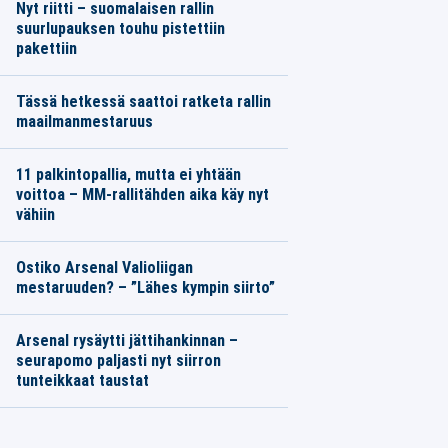
Nyt riitti – suomalaisen rallin
suurlupauksen touhu pistettiin
pakettiin
Tässä hetkessä saattoi ratketa rallin
maailmanmestaruus
11 palkintopallia, mutta ei yhtään
voittoa – MM-rallitähden aika käy nyt
vähiin
Ostiko Arsenal Valioliigan
mestaruuden? – ”Lähes kympin siirto”
Arsenal rysäytti jättihankinnan –
seurapomo paljasti nyt siirron
tunteikkaat taustat