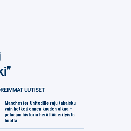
i
i”
REIMMAT UUTISET
Manchester Unitedille raju takaisku
vain hetkeä ennen kauden alkua –
pelaajan historia herättää erityistä
huolta
Jalkapallo
08.08.2026
Toimitus