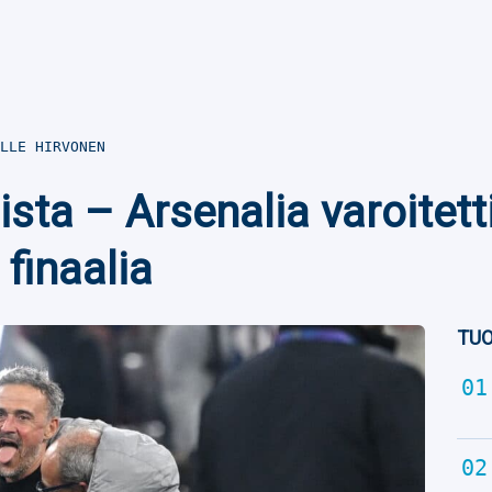
LLE HIRVONEN
sista – Arsenalia varoitet
 finaalia
TUO