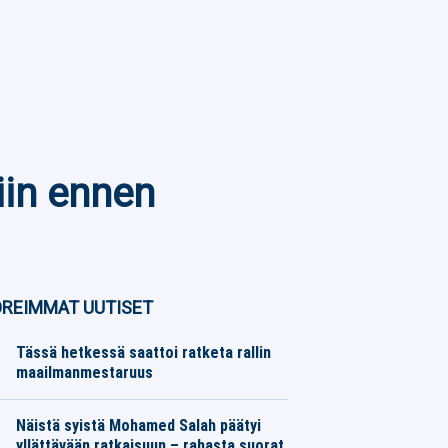
tiin ennen
REIMMAT UUTISET
Tässä hetkessä saattoi ratketa rallin
maailmanmestaruus
Moottoriurheilu
06.08.2026
Toimitus
Näistä syistä Mohamed Salah päätyi
yllättävään ratkaisuun – rahasta suorat