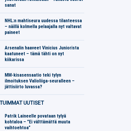
sanat
Jalkapallo
06.08.2026
Toimitus
NHL:n mahtiseura uudessa tilanteessa
– näillä kolmella pelaajalla nyt valtavat
paineet
Jääkiekko
06.08.2026
Toimitus
Arsenalin haaveet Vinicius Juniorista
kaatuneet – tämä tähti on nyt
kiikarissa
Jalkapallo
06.08.2026
Toimitus
MM-kisasensaatio teki tylyn
ilmoituksen Valioliiga-seuralleen –
jättisiirto luvassa?
Jalkapallo
06.08.2026
Toimitus
TUIMMAT UUTISET
Patrik Laineelle povataan tylyä
kohtaloa – ”Ei välttämättä muuta
vaihtoehtoa”