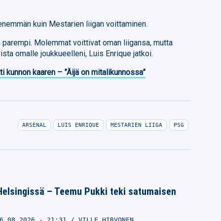
 enemmän kuin Mestarien liigan voittaminen.
arempi. Molemmat voittivat oman liigansa, mutta
ista omalle joukkueelleni, Luis Enrique jatkoi.
ti kunnon kaaren – ”Äijä on mitalikunnossa”
ARSENAL
LUIS ENRIQUE
MESTARIEN LIIGA
PSG
Helsingissä – Teemu Pukki teki satumaisen
6.08.2026
- 21:31
VILLE HIRVONEN