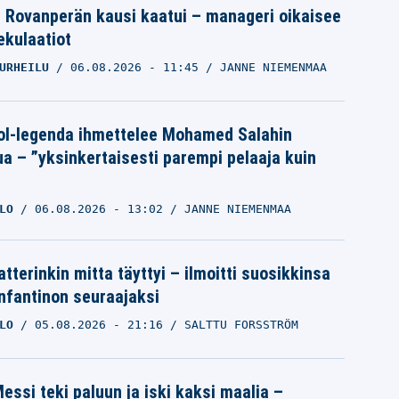
le Rovanperän kausi kaatui – manageri oikaisee
pekulaatiot
URHEILU
06.08.2026
- 11:45
JANNE NIEMENMAA
ol-legenda ihmettelee Mohamed Salahin
ua – ”yksinkertaisesti parempi pelaaja kuin
LO
06.08.2026
- 13:02
JANNE NIEMENMAA
tterinkin mitta täyttyi – ilmoitti suosikkinsa
Infantinon seuraajaksi
LO
05.08.2026
- 21:16
SALTTU FORSSTRÖM
essi teki paluun ja iski kaksi maalia –