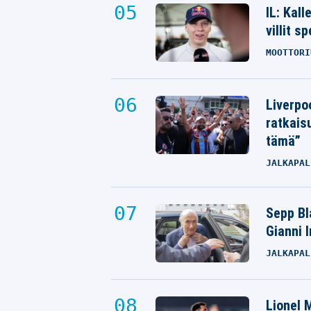
IL: Kal
villit s
MOOTTORI
Liverpo
ratkais
tämä”
JALKAPAL
Sepp Bla
Gianni 
JALKAPAL
Lionel M