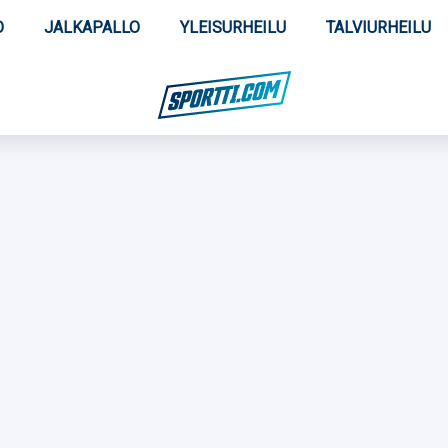
O
JALKAPALLO
YLEISURHEILU
TALVIURHEILU