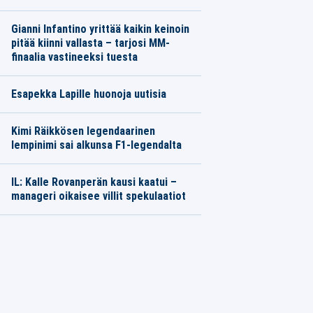
Gianni Infantino yrittää kaikin keinoin
pitää kiinni vallasta – tarjosi MM-
finaalia vastineeksi tuesta
Esapekka Lapille huonoja uutisia
Kimi Räikkösen legendaarinen
lempinimi sai alkunsa F1-legendalta
IL: Kalle Rovanperän kausi kaatui –
manageri oikaisee villit spekulaatiot