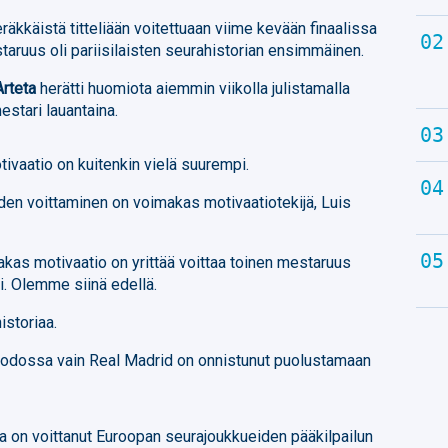
äkkäistä titteliään voitettuaan viime kevään finaalissa
aruus oli pariisilaisten seurahistorian ensimmäinen.
Arteta
herätti huomiota aiemmin viikolla julistamalla
stari lauantaina.
ivaatio on kuitenkin vielä suurempi.
en voittaminen on voimakas motivaatiotekijä, Luis
akas motivaatio on yrittää voittaa toinen mestaruus
i. Olemme siinä edellä.
istoriaa.
uodossa vain Real Madrid on onnistunut puolustamaan
a on voittanut Euroopan seurajoukkueiden pääkilpailun