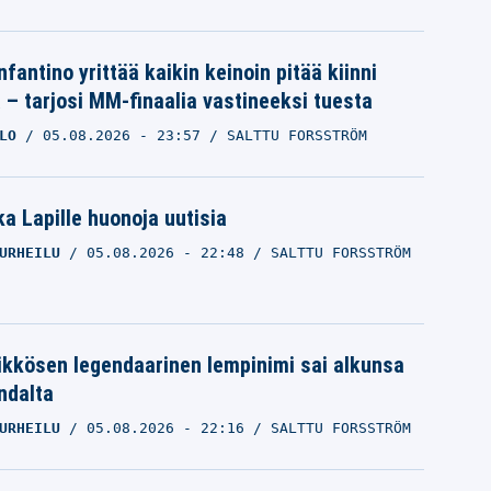
nfantino yrittää kaikin keinoin pitää kiinni
a – tarjosi MM-finaalia vastineeksi tuesta
LO
05.08.2026
- 23:57
SALTTU FORSSTRÖM
a Lapille huonoja uutisia
URHEILU
05.08.2026
- 22:48
SALTTU FORSSTRÖM
ikkösen legendaarinen lempinimi sai alkunsa
ndalta
URHEILU
05.08.2026
- 22:16
SALTTU FORSSTRÖM