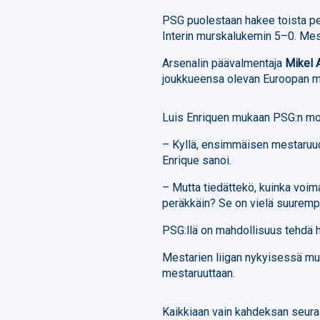
PSG puolestaan hakee toista per
Interin murskalukemin 5–0. Mest
Arsenalin päävalmentaja
Mikel 
joukkueensa olevan Euroopan me
Luis Enriquen mukaan PSG:n mot
– Kyllä, ensimmäisen mestaruud
Enrique sanoi.
– Mutta tiedättekö, kuinka voim
peräkkäin? Se on vielä suuremp
PSG:llä on mahdollisuus tehdä h
Mestarien liigan nykyisessä m
mestaruuttaan.
Kaikkiaan vain kahdeksan seura