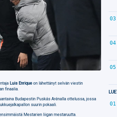
entaja
Luis Enrique
on lähettänyt selvän viestin
n finaalia.
LUE
uantaina Budapestin Puskás Arénalla ottelussa, jossa
kkuejalkapallon suurin pokaali.
 ensimmäistä Mestarien liigan mestaruutta.