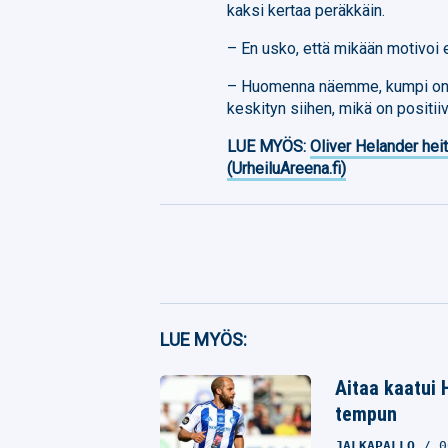
kaksi kertaa peräkkäin.
– En usko, että mikään motivoi
– Huomenna näemme, kumpi on p
keskityn siihen, mikä on positiiv
LUE MYÖS:
Oliver Helander heit
(UrheiluAreena.fi)
Facebook
LUE MYÖS:
Twitter
Aitaa kaatui 
tempun
Whatsapp
JALKAPALLO
0