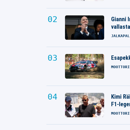
Gianni I
vallast
JALKAPAL
Esapekk
MOOTTORI
Kimi Rä
F1-lege
MOOTTORI