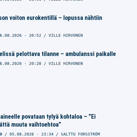
ison voiton eurokentillä – lopussa nähtiin
6.08.2026
- 20:52
VILLE HIRVONEN
lissä pelottava tilanne – ambulanssi paikalle
6.08.2026
- 20:28
VILLE HIRVONEN
Laineelle povataan tylyä kohtaloa – ”Ei
ättä muuta vaihtoehtoa”
O
05.08.2026
- 23:34
SALTTU FORSSTRÖM