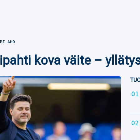
RI AHO
ipahti kova väite – yllät
TUO