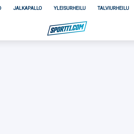
O
JALKAPALLO
YLEISURHEILU
TALVIURHEILU