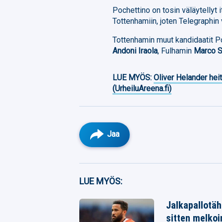
Pochettino on tosin väläytellyt 
Tottenhamiin, joten Telegraphin 
Tottenhamin muut kandidaatit P
Andoni Iraola
, Fulhamin
Marco S
LUE MYÖS:
Oliver Helander heit
(UrheiluAreena.fi)
Jaa
Facebook
LUE MYÖS:
Twitter
Jalkapallotäht
Whatsapp
sitten melkoi