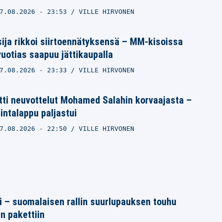
7.08.2026
- 23:53
VILLE HIRVONEN
sija rikkoi siirtoennätyksensä – MM-kisoissa
vuotias saapuu jättikaupalla
7.08.2026
- 23:33
VILLE HIRVONEN
itti neuvottelut Mohamed Salahin korvaajasta –
hintalappu paljastui
7.08.2026
- 22:50
VILLE HIRVONEN
tti – suomalaisen rallin suurlupauksen touhu
in pakettiin