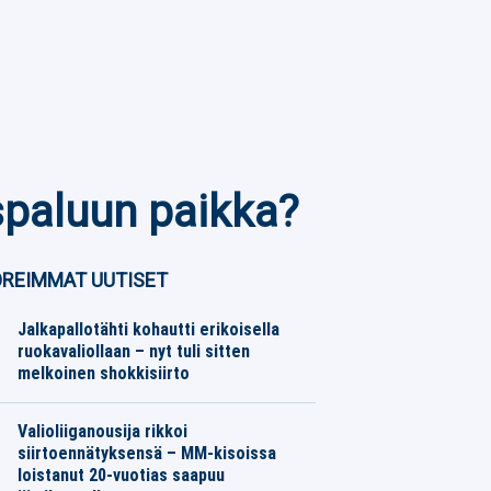
yspaluun paikka?
REIMMAT UUTISET
Jalkapallotähti kohautti erikoisella
ruokavaliollaan – nyt tuli sitten
melkoinen shokkisiirto
Jalkapallo
07.08.2026
Toimitus
Valioliiganousija rikkoi
siirtoennätyksensä – MM-kisoissa
loistanut 20-vuotias saapuu