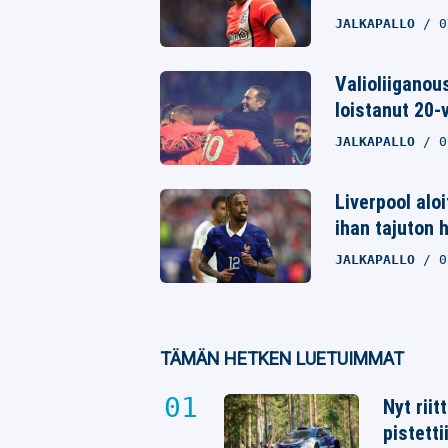
JALKAPALLO
0
Valioliiganou
loistanut 20-
JALKAPALLO
0
Liverpool alo
ihan tajuton 
JALKAPALLO
0
TÄMÄN HETKEN LUETUIMMAT
Nyt rii
pistetti