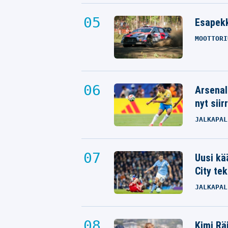
Esapekk
MOOTTORI
Arsenal
nyt siir
JALKAPAL
Uusi kä
City tek
JALKAPAL
Kimi Rä