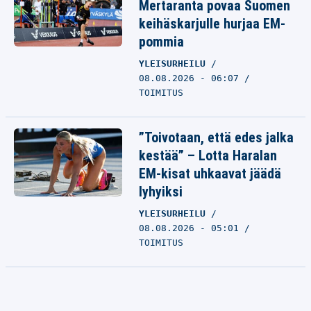
Mertaranta povaa Suomen
keihäskarjulle hurjaa EM-
pommia
YLEISURHEILU
08.08.2026 - 06:07
TOIMITUS
”Toivotaan, että edes jalka
kestää” – Lotta Haralan
EM-kisat uhkaavat jäädä
lyhyiksi
YLEISURHEILU
08.08.2026 - 05:01
TOIMITUS