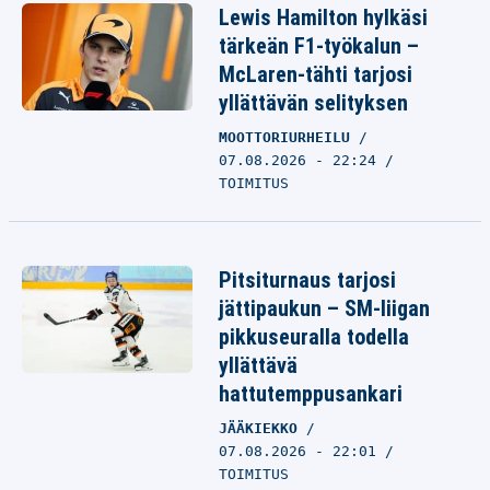
Lewis Hamilton hylkäsi
tärkeän F1-työkalun –
McLaren-tähti tarjosi
yllättävän selityksen
MOOTTORIURHEILU
07.08.2026 - 22:24
TOIMITUS
Pitsiturnaus tarjosi
jättipaukun – SM-liigan
pikkuseuralla todella
yllättävä
hattutemppusankari
JÄÄKIEKKO
07.08.2026 - 22:01
TOIMITUS