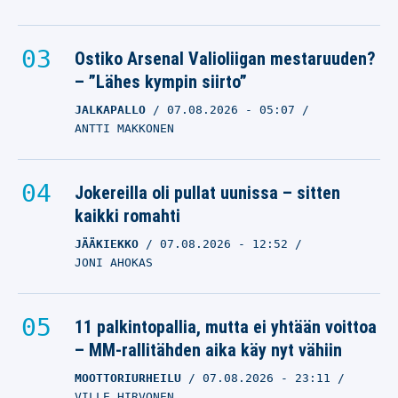
Ostiko Arsenal Valioliigan mestaruuden?
– ”Lähes kympin siirto”
JALKAPALLO
07.08.2026
- 05:07
ANTTI MAKKONEN
Jokereilla oli pullat uunissa – sitten
kaikki romahti
JÄÄKIEKKO
07.08.2026
- 12:52
JONI AHOKAS
11 palkintopallia, mutta ei yhtään voittoa
– MM-rallitähden aika käy nyt vähiin
MOOTTORIURHEILU
07.08.2026
- 23:11
VILLE HIRVONEN