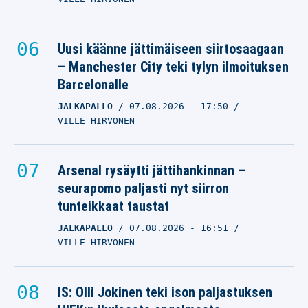
Uusi käänne jättimäiseen siirtosaagaan
– Manchester City teki tylyn ilmoituksen
Barcelonalle
JALKAPALLO
07.08.2026
- 17:50
VILLE HIRVONEN
Arsenal rysäytti jättihankinnan –
seurapomo paljasti nyt siirron
tunteikkaat taustat
JALKAPALLO
07.08.2026
- 16:51
VILLE HIRVONEN
IS: Olli Jokinen teki ison paljastuksen