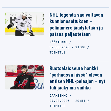
NHL-legenda saa valtavan
kunnianosoituksen –
pelinumero jäädytetään ja
patsas paljastetaan
JÄÄKIEKKO
07.08.2026 - 21:06
TOIMITUS
Ruotsalaisseura hankki
”parhaassa iässä” olevan
entisen NHL-pelaajan – nyt
tuli jääkylmä suihku
JÄÄKIEKKO
07.08.2026 - 20:54
TOIMITUS