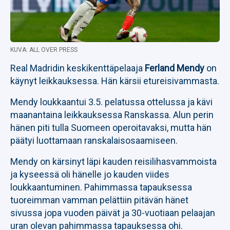
KUVA: ALL OVER PRESS
Real Madridin keskikenttäpelaaja
Ferland Mendy
on
käynyt leikkauksessa. Hän kärsii etureisivammasta.
Mendy loukkaantui 3.5. pelatussa ottelussa ja kävi
maanantaina leikkauksessa Ranskassa. Alun perin
hänen piti tulla Suomeen operoitavaksi, mutta hän
päätyi luottamaan ranskalaisosaamiseen.
Mendy on kärsinyt läpi kauden reisilihasvammoista
ja kyseessä oli hänelle jo kauden viides
loukkaantuminen. Pahimmassa tapauksessa
tuoreimman vamman pelättiin pitävän hänet
sivussa jopa vuoden päivät ja 30-vuotiaan pelaajan
uran olevan pahimmassa tapauksessa ohi.