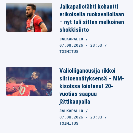
Jalkapallotähti kohautti
erikoisella ruokavaliollaan
– nyt tuli sitten melkoinen
shokkisiirto
JALKAPALLO
07.08.2026 - 23:53
TOIMITUS
Valioliiganousija rikkoi
siirtoennätyksensä – MM-
kisoissa loistanut 20-
vuotias saapuu
jättikaupalla
JALKAPALLO
07.08.2026 - 23:33
TOIMITUS