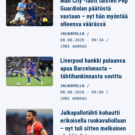
Man City -tähti taisteli Pep
Guardiolan päätöstä
vastaan – nyt hän myöntää
olleensa väärässä
JALKAPALLO
08.08.2026
- 09:34
JONI AHOKAS
Liverpool hankki pulaansa
apua Barcelonasta –
tähtihankinnasta sovittu
JALKAPALLO
08.08.2026
- 09:06
JONI AHOKAS
Jalkapallotähti kohautti
erikoisella ruokavaliollaan
– nyt tuli sitten melkoinen