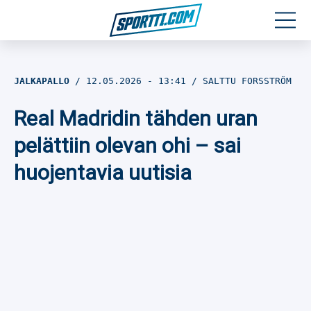
Moottoriurheilu
JALKAPALLO
12.05.2026
- 13:41
SALTTU FORSSTRÖM
Jääkiekko
Real Madridin tähden uran
Jalkapallo
pelättiin olevan ohi – sai
huojentavia uutisia
Yleisurheilu
Talviurheilu
Muu urheilu
SPORTIVO TV