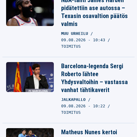
NBA-tähti James Harden
pidätettiin ase autossa –
Texasin osavaltion päätös
valmis
MUU URHEILU
09.08.2026 - 10:43
TOIMITUS
Barcelona-legenda Sergi
Roberto lähtee
Yhdysvaltoihin – vastassa
vanhat tähtikaverit
JALKAPALLO
09.08.2026 - 10:22
TOIMITUS
Matheus Nunes kertoi