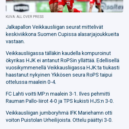
KUVA: ALL OVER PRESS
Jalkapallon Veikkausliigan seurat mittelivät
keskiviikkona Suomen Cupissa alasarjajoukkueita
vastaan.
Veikkausliigassa tälläkin kaudella kompuroinut
ökyrikas HJK ei antanut RoPSin yllättää. Edellisellä
vuosikymmenellä Veikkausliigassa HJK:ta tiukasti
haastanut nykyinen Ykkösen seura RoPS taipui
ottelussa maalein 0-4.
FC Lahti voitti MP:n maalein 3-1. Ilves pehmitti
Rauman Pallo-Iiirot 4-0 ja TPS kukisti HJS:n 3-0.
Veikkausliigan jumboryhmä IFK Mariehamn otti
voiton Puistolan Urheilijoista. Ottelu päättyi 3-0.