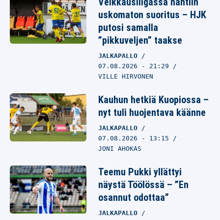
Veikkausliigassa nähtiin
uskomaton suoritus – HJK
putosi samalla
”pikkuveljen” taakse
JALKAPALLO
07.08.2026
- 21:29
VILLE HIRVONEN
Kauhun hetkiä Kuopiossa –
nyt tuli huojentava käänne
JALKAPALLO
07.08.2026
- 13:15
JONI AHOKAS
Teemu Pukki yllättyi
näystä Töölössä – ”En
osannut odottaa”
JALKAPALLO