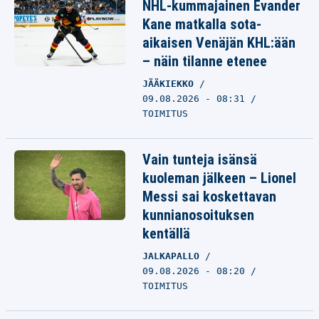
NHL-kummajainen Evander
Kane matkalla sota-
aikaisen Venäjän KHL:ään
– näin tilanne etenee
JÄÄKIEKKO
09.08.2026 - 08:31
TOIMITUS
Vain tunteja isänsä
kuoleman jälkeen – Lionel
Messi sai koskettavan
kunnianosoituksen
kentällä
JALKAPALLO
09.08.2026 - 08:20
TOIMITUS