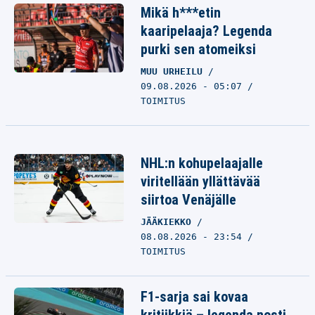
Mikä h***etin
kaaripelaaja? Legenda
purki sen atomeiksi
MUU URHEILU
09.08.2026 - 05:07
TOIMITUS
NHL:n kohupelaajalle
viritellään yllättävää
siirtoa Venäjälle
JÄÄKIEKKO
08.08.2026 - 23:54
TOIMITUS
F1-sarja sai kovaa