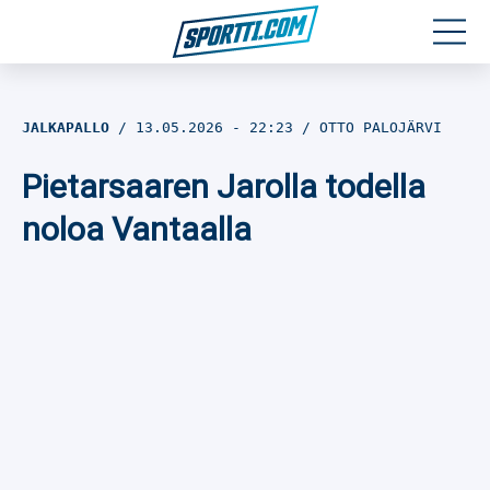
Moottoriurheilu
JALKAPALLO
13.05.2026
- 22:23
OTTO PALOJÄRVI
Jääkiekko
Pietarsaaren Jarolla todella
Jalkapallo
noloa Vantaalla
Yleisurheilu
Talviurheilu
Muu urheilu
SPORTIVO TV