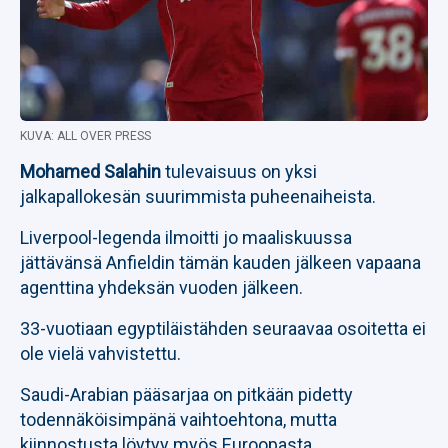
KUVA: ALL OVER PRESS
Mohamed Salahin
tulevaisuus on yksi
jalkapallokesän suurimmista puheenaiheista.
Liverpool-legenda ilmoitti jo maaliskuussa
jättävänsä Anfieldin tämän kauden jälkeen vapaana
agenttina yhdeksän vuoden jälkeen.
33-vuotiaan egyptiläistähden seuraavaa osoitetta ei
ole vielä vahvistettu.
Saudi-Arabian pääsarjaa on pitkään pidetty
todennäköisimpänä vaihtoehtona, mutta
kiinnostusta löytyy myös Euroopasta.