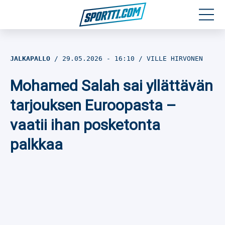
Moottoriurheilu
JALKAPALLO
29.05.2026
- 16:10
VILLE HIRVONEN
Jääkiekko
Mohamed Salah sai yllättävän
Jalkapallo
tarjouksen Euroopasta –
vaatii ihan posketonta
Yleisurheilu
palkkaa
Talviurheilu
Muu urheilu
SPORTIVO TV