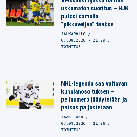
Veikkausliigassa nähtiin
uskomaton suoritus – HJK
putosi samalla
”pikkuveljen” taakse
JALKAPALLO
07.08.2026 - 21:29
TOIMITUS
NHL-legenda saa valtavan
kunnianosoituksen –
pelinumero jäädytetään ja
patsas paljastetaan
JÄÄKIEKKO
07.08.2026 - 21:06
TOIMITUS