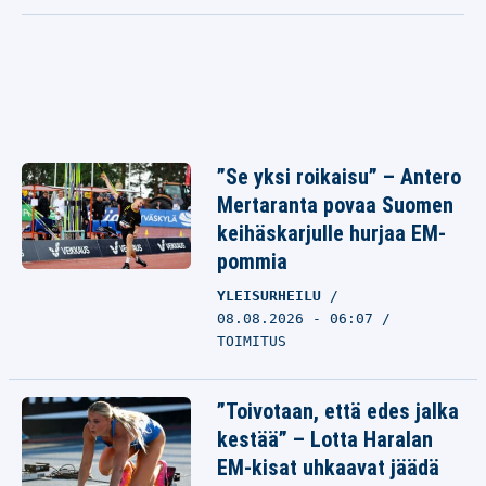
”Se yksi roikaisu” – Antero
Mertaranta povaa Suomen
keihäskarjulle hurjaa EM-
pommia
YLEISURHEILU
08.08.2026 - 06:07
TOIMITUS
”Toivotaan, että edes jalka
kestää” – Lotta Haralan
EM-kisat uhkaavat jäädä