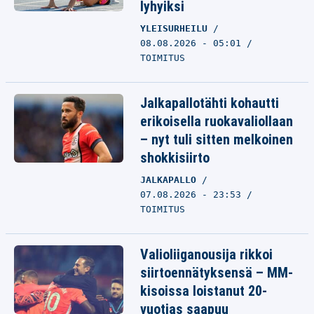
lyhyiksi
YLEISURHEILU
08.08.2026 - 05:01
TOIMITUS
Jalkapallotähti kohautti
erikoisella ruokavaliollaan
– nyt tuli sitten melkoinen
shokkisiirto
JALKAPALLO
07.08.2026 - 23:53
TOIMITUS
Valioliiganousija rikkoi
siirtoennätyksensä – MM-
kisoissa loistanut 20-
vuotias saapuu