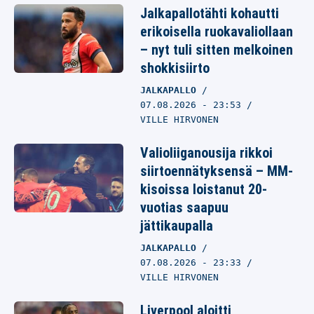
Jalkapallotähti kohautti
erikoisella ruokavaliollaan
– nyt tuli sitten melkoinen
shokkisiirto
JALKAPALLO
07.08.2026
- 23:53
VILLE HIRVONEN
Valioliiganousija rikkoi
siirtoennätyksensä – MM-
kisoissa loistanut 20-
vuotias saapuu
jättikaupalla
JALKAPALLO
07.08.2026
- 23:33
VILLE HIRVONEN
Liverpool aloitti