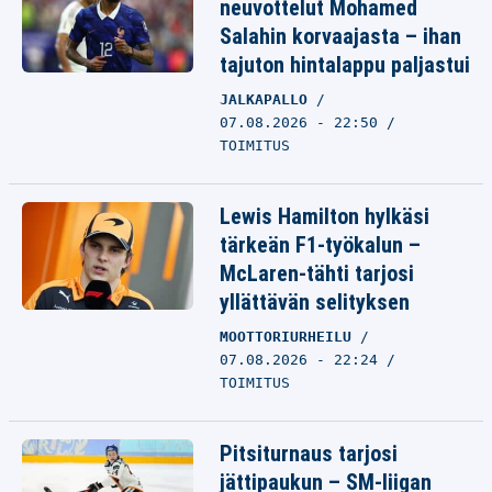
neuvottelut Mohamed
Salahin korvaajasta – ihan
tajuton hintalappu paljastui
JALKAPALLO
07.08.2026 - 22:50
TOIMITUS
Lewis Hamilton hylkäsi
tärkeän F1-työkalun –
McLaren-tähti tarjosi
yllättävän selityksen
MOOTTORIURHEILU
07.08.2026 - 22:24
TOIMITUS
Pitsiturnaus tarjosi
jättipaukun – SM-liigan