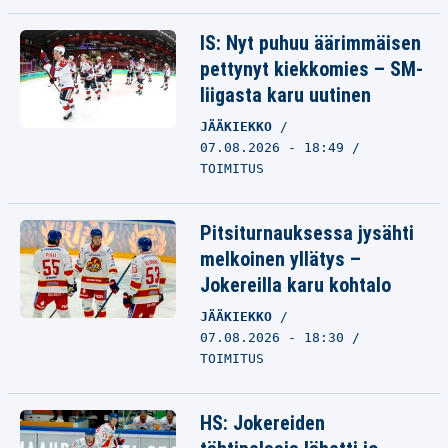
IS: Nyt puhuu äärimmäisen
pettynyt kiekkomies – SM-
liigasta karu uutinen
JÄÄKIEKKO
07.08.2026 - 18:49
TOIMITUS
Pitsiturnauksessa jysähti
melkoinen yllätys –
Jokereilla karu kohtalo
JÄÄKIEKKO
07.08.2026 - 18:30
TOIMITUS
HS: Jokereiden