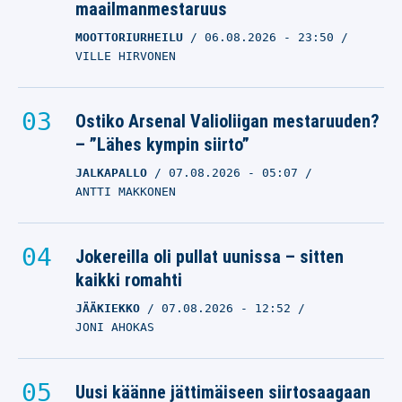
maailmanmestaruus
MOOTTORIURHEILU
06.08.2026
- 23:50
VILLE HIRVONEN
Ostiko Arsenal Valioliigan mestaruuden?
– ”Lähes kympin siirto”
JALKAPALLO
07.08.2026
- 05:07
ANTTI MAKKONEN
Jokereilla oli pullat uunissa – sitten
kaikki romahti
JÄÄKIEKKO
07.08.2026
- 12:52
JONI AHOKAS
Uusi käänne jättimäiseen siirtosaagaan