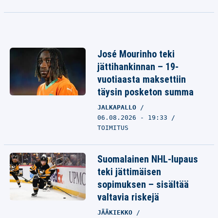
José Mourinho teki
jättihankinnan – 19-
vuotiaasta maksettiin
täysin posketon summa
JALKAPALLO
06.08.2026 - 19:33
TOIMITUS
Suomalainen NHL-lupaus
teki jättimäisen
sopimuksen – sisältää
valtavia riskejä
JÄÄKIEKKO