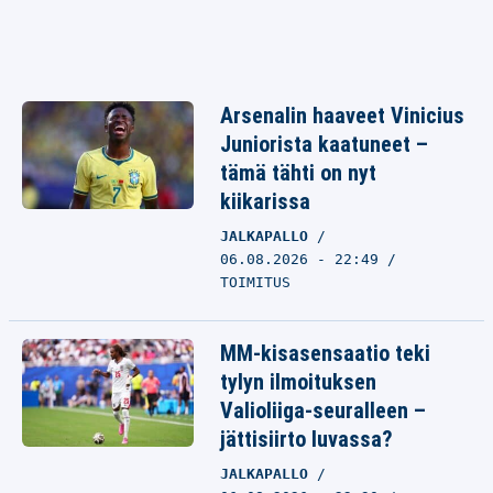
Arsenalin haaveet Vinicius
Juniorista kaatuneet –
tämä tähti on nyt
kiikarissa
JALKAPALLO
06.08.2026 - 22:49
TOIMITUS
MM-kisasensaatio teki
tylyn ilmoituksen
Valioliiga-seuralleen –
jättisiirto luvassa?
JALKAPALLO