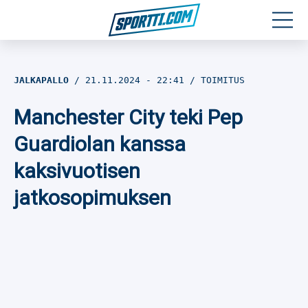
Moottoriurheilu
JALKAPALLO
21.11.2024
- 22:41
TOIMITUS
Jääkiekko
Manchester City teki Pep
Jalkapallo
Guardiolan kanssa
kaksivuotisen
Yleisurheilu
jatkosopimuksen
Talviurheilu
Muu urheilu
SPORTIVO TV