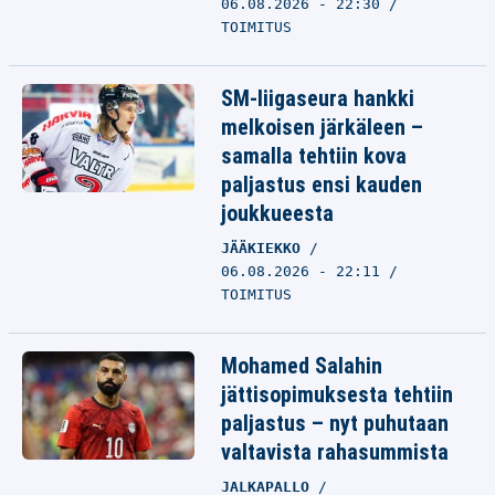
06.08.2026 - 22:30
TOIMITUS
SM-liigaseura hankki
melkoisen järkäleen –
samalla tehtiin kova
paljastus ensi kauden
joukkueesta
JÄÄKIEKKO
06.08.2026 - 22:11
TOIMITUS
Mohamed Salahin
jättisopimuksesta tehtiin
paljastus – nyt puhutaan
valtavista rahasummista
JALKAPALLO