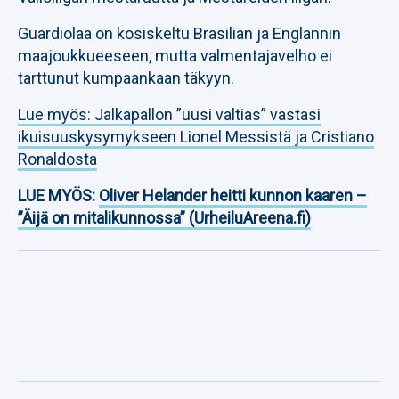
Guardiolaa on kosiskeltu Brasilian ja Englannin
maajoukkueeseen, mutta valmentajavelho ei
tarttunut kumpaankaan täkyyn.
Lue myös: Jalkapallon ”uusi valtias” vastasi
ikuisuuskysymykseen Lionel Messistä ja Cristiano
Ronaldosta
LUE MYÖS:
Oliver Helander heitti kunnon kaaren –
”Äijä on mitalikunnossa” (UrheiluAreena.fi)