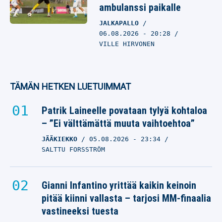
ambulanssi paikalle
JALKAPALLO
06.08.2026
- 20:28
VILLE HIRVONEN
TÄMÄN HETKEN LUETUIMMAT
Patrik Laineelle povataan tylyä kohtaloa
– ”Ei välttämättä muuta vaihtoehtoa”
JÄÄKIEKKO
05.08.2026
- 23:34
SALTTU FORSSTRÖM
Gianni Infantino yrittää kaikin keinoin
pitää kiinni vallasta – tarjosi MM-finaalia
vastineeksi tuesta