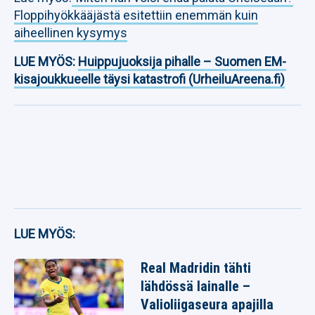
Floppihyökkääjästä esitettiin enemmän kuin
aiheellinen kysymys
LUE MYÖS:
Huippujuoksija pihalle – Suomen EM-
kisajoukkueelle täysi katastrofi (UrheiluAreena.fi)
LUE MYÖS:
Real Madridin tähti
lähdössä lainalle –
Valioliigaseura apajilla