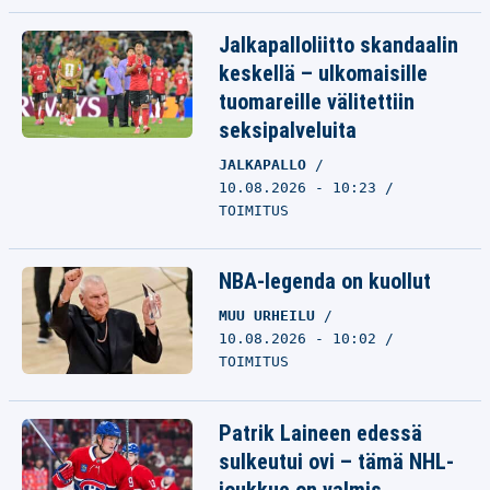
Jalkapalloliitto skandaalin
keskellä – ulkomaisille
tuomareille välitettiin
seksipalveluita
JALKAPALLO
10.08.2026 - 10:23
TOIMITUS
NBA-legenda on kuollut
MUU URHEILU
10.08.2026 - 10:02
TOIMITUS
Patrik Laineen edessä
sulkeutui ovi – tämä NHL-
joukkue on valmis