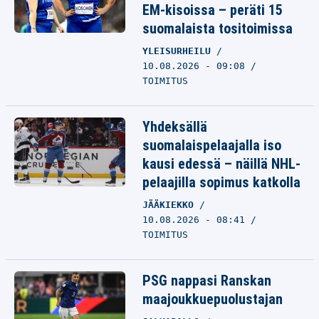
EM-kisoissa – peräti 15
suomalaista tositoimissa
YLEISURHEILU
10.08.2026 - 09:08
TOIMITUS
Yhdeksällä
suomalaispelaajalla iso
kausi edessä – näillä NHL-
pelaajilla sopimus katkolla
JÄÄKIEKKO
10.08.2026 - 08:41
TOIMITUS
PSG nappasi Ranskan
maajoukkuepuolustajan