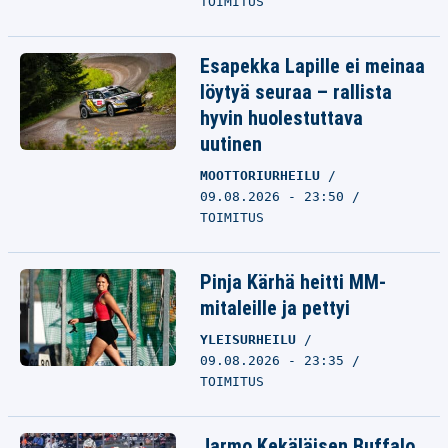
TOIMITUS
Esapekka Lapille ei meinaa
löytyä seuraa – rallista
hyvin huolestuttava
uutinen
MOOTTORIURHEILU
09.08.2026 - 23:50
TOIMITUS
Pinja Kärhä heitti MM-
mitaleille ja pettyi
YLEISURHEILU
09.08.2026 - 23:35
TOIMITUS
Jarmo Kekäläisen Buffalo