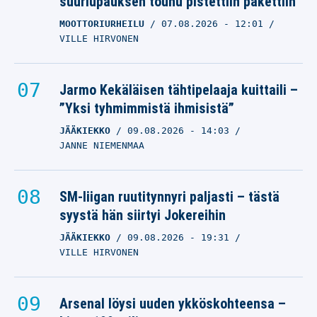
suurlupauksen touhu pistettiin pakettiin
MOOTTORIURHEILU
07.08.2026
- 12:01
VILLE HIRVONEN
Jarmo Kekäläisen tähtipelaaja kuittaili –
”Yksi tyhmimmistä ihmisistä”
JÄÄKIEKKO
09.08.2026
- 14:03
JANNE NIEMENMAA
SM-liigan ruutitynnyri paljasti – tästä
syystä hän siirtyi Jokereihin
JÄÄKIEKKO
09.08.2026
- 19:31
VILLE HIRVONEN
Arsenal löysi uuden ykköskohteensa –