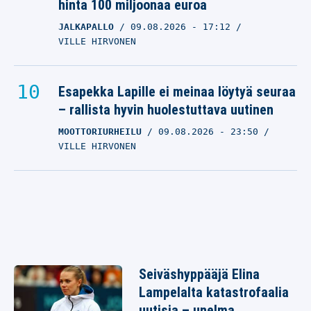
hinta 100 miljoonaa euroa
JALKAPALLO
09.08.2026
- 17:12
VILLE HIRVONEN
Esapekka Lapille ei meinaa löytyä seuraa
– rallista hyvin huolestuttava uutinen
MOOTTORIURHEILU
09.08.2026
- 23:50
VILLE HIRVONEN
Seiväshyppääjä Elina
Lampelalta katastrofaalia
uutisia – unelma