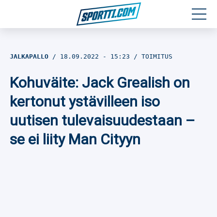
Moottoriurheilu
JALKAPALLO
18.09.2022
- 15:23
TOIMITUS
Jääkiekko
Kohuväite: Jack Grealish on
Jalkapallo
kertonut ystävilleen iso
uutisen tulevaisuudestaan –
Yleisurheilu
se ei liity Man Cityyn
Talviurheilu
Muu urheilu
SPORTIVO TV