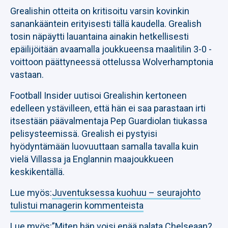
Grealishin otteita on kritisoitu varsin kovinkin
sanankääntein erityisesti tällä kaudella. Grealish
tosin näpäytti lauantaina ainakin hetkellisesti
epäilijöitään avaamalla joukkueensa maalitilin 3-0 -
voittoon päättyneessä ottelussa Wolverhamptonia
vastaan.
Football Insider uutisoi Grealishin kertoneen
edelleen ystävilleen, että hän ei saa parastaan irti
itsestään päävalmentaja Pep Guardiolan tiukassa
pelisysteemissä. Grealish ei pystyisi
hyödyntämään luovuuttaan samalla tavalla kuin
vielä Villassa ja Englannin maajoukkueen
keskikentällä.
Lue myös:
Juventuksessa kuohuu – seurajohto
tulistui managerin kommenteista
Lue myös:
”Miten hän voisi enää palata Chelseaan?