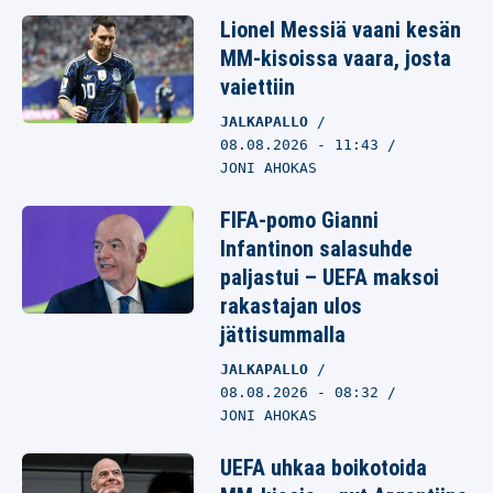
Lionel Messiä vaani kesän
MM-kisoissa vaara, josta
vaiettiin
JALKAPALLO
08.08.2026
- 11:43
JONI AHOKAS
FIFA-pomo Gianni
Infantinon salasuhde
paljastui – UEFA maksoi
rakastajan ulos
jättisummalla
JALKAPALLO
08.08.2026
- 08:32
JONI AHOKAS
UEFA uhkaa boikotoida