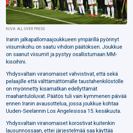
KUVA: ALL OVER PRESS
Iranin jalkapallomaajoukkueen ympärillä pyörinyt
viisumikohu on saatu vihdoin päätöksen. Joukkue
on saanut viisumit ja pystyy osallistumaan MM-
kisoihini.
Yhdysvaltain viranomaiset vahvistivat, että sekä
pelaajille että välttämättömälle taustahenkilöstölle
on myönnetty kisamatkan edellyttämät
maahantuloluvat. Päätös tuli vain kymmenen päivää
ennen Iranin avausottelua, jossa joukkue kohtaa
Uuden-Seelannin Los Angelesissa 15. kesäkuuta.
Yhdysvaltain viranomaiset korostivat kuitenkin
lausunnossaan, ettei järjestelmää saa käyttää