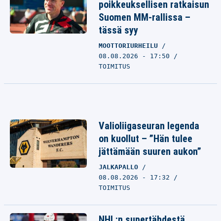
poikkeuksellisen ratkaisun
Suomen MM-rallissa –
tässä syy
MOOTTORIURHEILU
08.08.2026 - 17:50
TOIMITUS
Valioliigaseuran legenda
on kuollut – ”Hän tulee
jättämään suuren aukon”
JALKAPALLO
08.08.2026 - 17:32
TOIMITUS
NHL:n supertähdestä