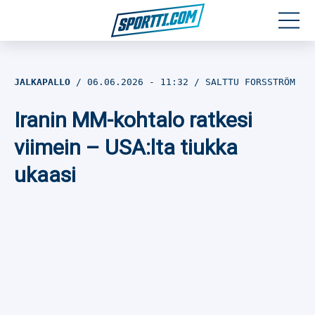
Moottoriurheilu
JALKAPALLO
06.06.2026
- 11:32
SALTTU FORSSTRÖM
Jääkiekko
Iranin MM-kohtalo ratkesi
Jalkapallo
viimein – USA:lta tiukka
ukaasi
Yleisurheilu
Talviurheilu
Muu urheilu
SPORTIVO TV