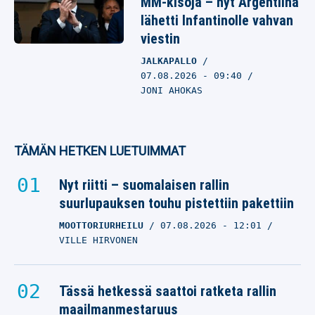
MM-kisoja – nyt Argentiina
lähetti Infantinolle vahvan
viestin
JALKAPALLO
07.08.2026
- 09:40
JONI AHOKAS
TÄMÄN HETKEN LUETUIMMAT
Nyt riitti – suomalaisen rallin
suurlupauksen touhu pistettiin pakettiin
MOOTTORIURHEILU
07.08.2026
- 12:01
VILLE HIRVONEN
Tässä hetkessä saattoi ratketa rallin
maailmanmestaruus