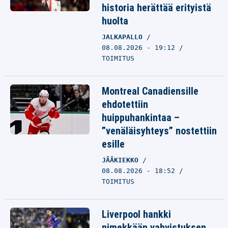
historia herättää erityistä
huolta
JALKAPALLO
08.08.2026 - 19:12
TOIMITUS
Montreal Canadiensille
ehdotettiin
huippuhankintaa –
”venäläisyhteys” nostettiin
esille
JÄÄKIEKKO
08.08.2026 - 18:52
TOIMITUS
Liverpool hankki
nimekkään vahvistuksen