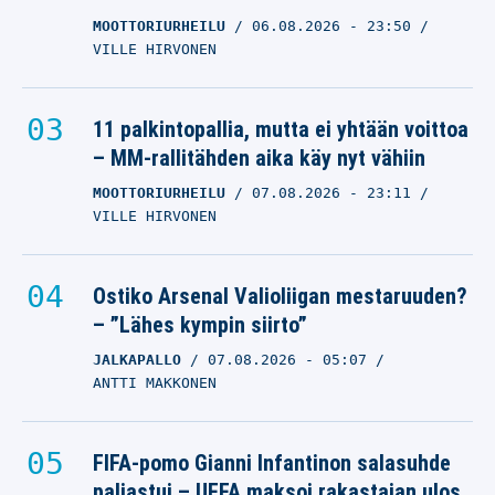
MOOTTORIURHEILU
06.08.2026
- 23:50
VILLE HIRVONEN
11 palkintopallia, mutta ei yhtään voittoa
– MM-rallitähden aika käy nyt vähiin
MOOTTORIURHEILU
07.08.2026
- 23:11
VILLE HIRVONEN
Ostiko Arsenal Valioliigan mestaruuden?
– ”Lähes kympin siirto”
JALKAPALLO
07.08.2026
- 05:07
ANTTI MAKKONEN
FIFA-pomo Gianni Infantinon salasuhde
paljastui – UEFA maksoi rakastajan ulos