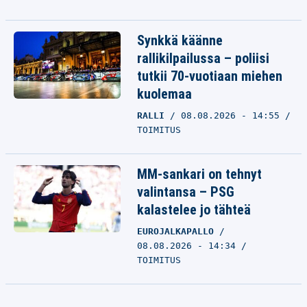
Synkkä käänne
rallikilpailussa – poliisi
tutkii 70-vuotiaan miehen
kuolemaa
RALLI
08.08.2026 - 14:55
TOIMITUS
MM-sankari on tehnyt
valintansa – PSG
kalastelee jo tähteä
EUROJALKAPALLO
08.08.2026 - 14:34
TOIMITUS