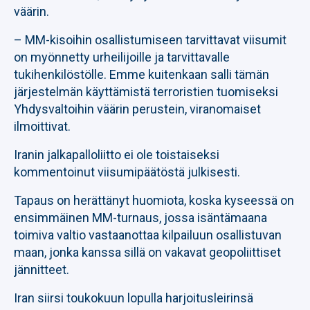
väärin.
– MM-kisoihin osallistumiseen tarvittavat viisumit
on myönnetty urheilijoille ja tarvittavalle
tukihenkilöstölle. Emme kuitenkaan salli tämän
järjestelmän käyttämistä terroristien tuomiseksi
Yhdysvaltoihin väärin perustein, viranomaiset
ilmoittivat.
Iranin jalkapalloliitto ei ole toistaiseksi
kommentoinut viisumipäätöstä julkisesti.
Tapaus on herättänyt huomiota, koska kyseessä on
ensimmäinen MM-turnaus, jossa isäntämaana
toimiva valtio vastaanottaa kilpailuun osallistuvan
maan, jonka kanssa sillä on vakavat geopoliittiset
jännitteet.
Iran siirsi toukokuun lopulla harjoitusleirinsä