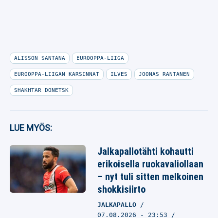
ALISSON SANTANA
EUROOPPA-LIIGA
EUROOPPA-LIIGAN KARSINNAT
ILVES
JOONAS RANTANEN
SHAKHTAR DONETSK
LUE MYÖS:
Jalkapallotähti kohautti
erikoisella ruokavaliollaan
– nyt tuli sitten melkoinen
shokkisiirto
JALKAPALLO
07.08.2026
- 23:53