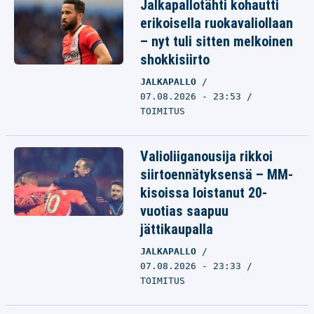
Jalkapallotähti kohautti
erikoisella ruokavaliollaan
– nyt tuli sitten melkoinen
shokkisiirto
JALKAPALLO
07.08.2026 - 23:53
TOIMITUS
Valioliiganousija rikkoi
siirtoennätyksensä – MM-
kisoissa loistanut 20-
vuotias saapuu
jättikaupalla
JALKAPALLO
07.08.2026 - 23:33
TOIMITUS