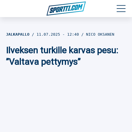
Moottoriurheilu
JALKAPALLO
11.07.2025
- 12:40
NICO OKSANEN
Jääkiekko
Ilveksen turkille karvas pesu:
Jalkapallo
”Valtava pettymys”
Yleisurheilu
Talviurheilu
Muu urheilu
SPORTIVO TV