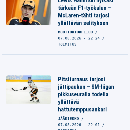
Lewis Hamilton hylkäsi
tärkeän F1-työkalun –
McLaren-tähti tarjosi
yllättävän selityksen
MOOTTORIURHEILU
07.08.2026 - 22:24
TOIMITUS
Pitsiturnaus tarjosi
jättipaukun – SM-liigan
pikkuseuralla todella
yllättävä
hattutemppusankari
JÄÄKIEKKO
07.08.2026 - 22:01