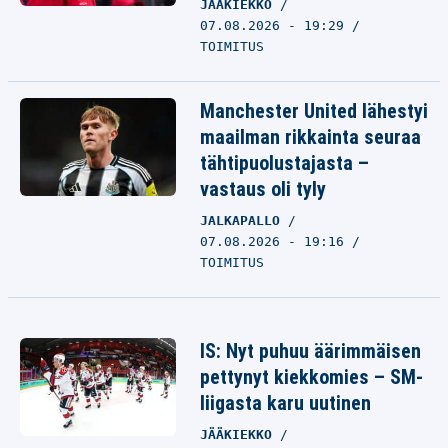
JÄÄKIEKKO
07.08.2026 - 19:29
TOIMITUS
Manchester United lähestyi
maailman rikkainta seuraa
tähtipuolustajasta –
vastaus oli tyly
JALKAPALLO
07.08.2026 - 19:16
TOIMITUS
IS: Nyt puhuu äärimmäisen
pettynyt kiekkomies – SM-
liigasta karu uutinen
JÄÄKIEKKO