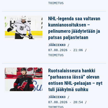
TOIMITUS
NHL-legenda saa valtavan
kunnianosoituksen –
pelinumero jäädytetään ja
patsas paljastetaan
JÄÄKIEKKO
07.08.2026 - 21:06
TOIMITUS
Ruotsalaisseura hankki
”parhaassa iässä” olevan
entisen NHL-pelaajan – nyt
tuli jääkylmä suihku
JÄÄKIEKKO
07.08.2026 - 20:54
TOIMITUS