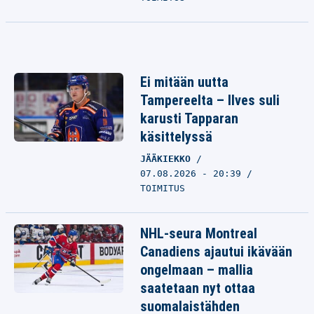
Ei mitään uutta
Tampereelta – Ilves suli
karusti Tapparan
käsittelyssä
JÄÄKIEKKO
07.08.2026 - 20:39
TOIMITUS
NHL-seura Montreal
Canadiens ajautui ikävään
ongelmaan – mallia
saatetaan nyt ottaa
suomalaistähden