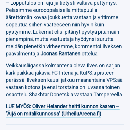
– Lopputulos on raju ja tietysti valtava pettymys.
Pelasimme eurooppalaisella mittapuulla
äärettömän kovaa joukkuetta vastaan ja yritimme
sopeutua siihen vaateeseen niin hyvin kuin
pystymme. Lukemat olisi pitänyt pystyä pitämään
pienempinä, mutta vastustaja hyödynsi surutta
meidän pienetkin virheemme, kommentoi Ilveksen
päävalmentaja
Joonas Rantanen
ottelua.
Veikkausliigassa kolmantena oleva Ilves on sarjan
kärkipaikkaa jakavia FC Interiä ja KuPS:a pisteen
perässä. Ilveksen kausi jatkuu maanantaina VPS:ää
vastaan kotona ja ensi torstaina on luvassa toinen
osaottelu Shakhtar Donetskia vastaan Tampereella.
LUE MYÖS:
Oliver Helander heitti kunnon kaaren –
”Äijä on mitalikunnossa” (UrheiluAreena.fi)