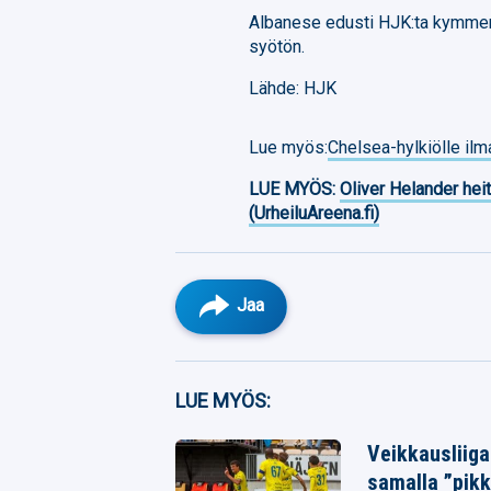
Albanese edusti HJK:ta kymmene
syötön.
Lähde: HJK
Lue myös:
Chelsea-hylkiölle ilma
LUE MYÖS:
Oliver Helander heit
(UrheiluAreena.fi)
Jaa
Facebook
LUE MYÖS:
Twitter
Veikkausliiga
samalla ”pikk
Whatsapp