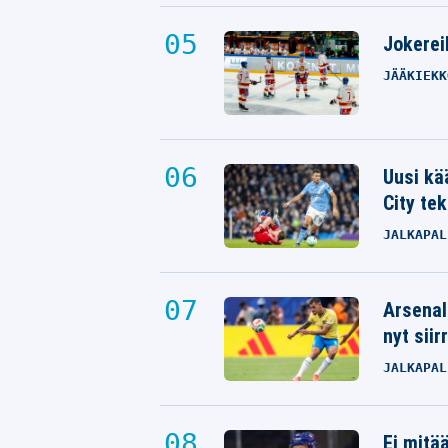
Jokereil
JÄÄKIEKK
Uusi kä
City tek
JALKAPAL
Arsenal
nyt siir
JALKAPAL
Ei mitä