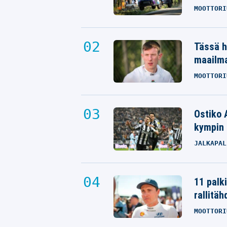
MOOTTORI
Tässä h
maailm
MOOTTORI
Ostiko 
kympin 
JALKAPAL
11 palk
rallitäh
MOOTTORI