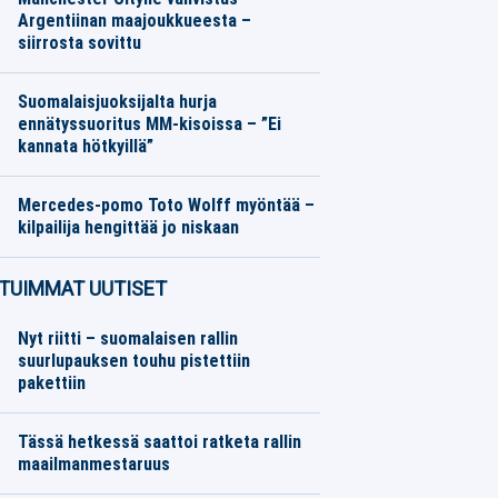
Argentiinan maajoukkueesta –
siirrosta sovittu
Eurojalkapallo
08.08.2026
Toimitus
Suomalaisjuoksijalta hurja
ennätyssuoritus MM-kisoissa – ”Ei
kannata hötkyillä”
Yleisurheilu
08.08.2026
Toimitus
Mercedes-pomo Toto Wolff myöntää –
kilpailija hengittää jo niskaan
Formula 1
08.08.2026
Toimitus
TUIMMAT UUTISET
Nyt riitti – suomalaisen rallin
suurlupauksen touhu pistettiin
pakettiin
Tässä hetkessä saattoi ratketa rallin
maailmanmestaruus