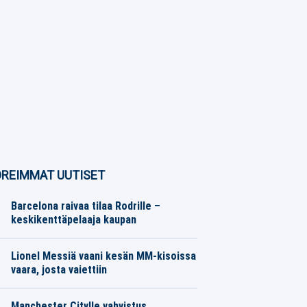
REIMMAT UUTISET
Barcelona raivaa tilaa Rodrille –
keskikenttäpelaaja kaupan
Eurojalkapallo
08.08.2026
Toimitus
Lionel Messiä vaani kesän MM-kisoissa
vaara, josta vaiettiin
Muut Jalkapallo
08.08.2026
Toimitus
Manchester Citylle vahvistus