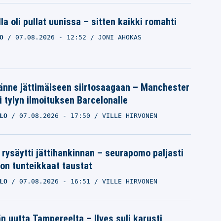
la oli pullat uunissa – sitten kaikki romahti
O
07.08.2026
- 12:52
JONI AHOKAS
änne jättimäiseen siirtosaagaan – Manchester
i tylyn ilmoituksen Barcelonalle
LO
07.08.2026
- 17:50
VILLE HIRVONEN
 rysäytti jättihankinnan – seurapomo paljasti
ron tunteikkaat taustat
LO
07.08.2026
- 16:51
VILLE HIRVONEN
än uutta Tampereelta – Ilves suli karusti