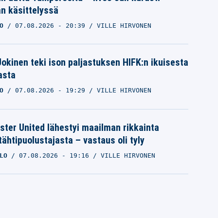
n käsittelyssä
O
07.08.2026
- 20:39
VILLE HIRVONEN
 Jokinen teki ison paljastuksen HIFK:n ikuisesta
asta
O
07.08.2026
- 19:29
VILLE HIRVONEN
ter United lähestyi maailman rikkainta
tähtipuolustajasta – vastaus oli tyly
LO
07.08.2026
- 19:16
VILLE HIRVONEN