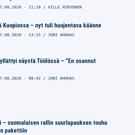
7.08.2026
- 21:29
VILLE HIRVONEN
 Kuopiossa – nyt tuli huojentava käänne
7.08.2026
- 13:15
JONI AHOKAS
llättyi näystä Töölössä – ”En osannut
7.08.2026
- 08:42
JONI AHOKAS
tti – suomalaisen rallin suurlupauksen touhu
in pakettiin