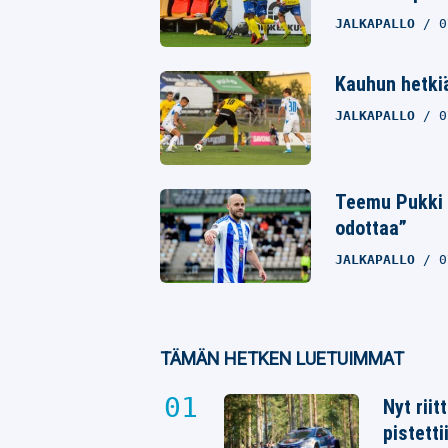
JALKAPALLO
0
Kauhun hetkiä
JALKAPALLO
0
Teemu Pukki y
odottaa”
JALKAPALLO
0
TÄMÄN HETKEN LUETUIMMAT
Nyt rii
pistetti