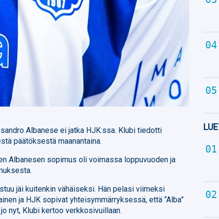
LUE
ssandro Albanese ei jatka HJK:ssa. Klubi tiedotti
stä päätöksestä maanantaina.
een Albanesen sopimus oli voimassa loppuvuoden ja
imuksesta.
uu jäi kuitenkin vähäiseksi. Hän pelasi viimeksi
ainen ja HJK sopivat yhteisymmärryksessä, että “Alba”
o nyt, Klubi kertoo verkkosivuillaan.