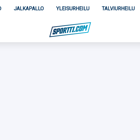
O
JALKAPALLO
YLEISURHEILU
TALVIURHEILU