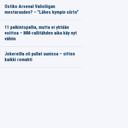
Ostiko Arsenal Valioliigan
mestaruuden? – ”Lähes kympin siirto”
11 palkintopallia, mutta ei yhtään
voittoa – MM-rallitähden aika käy nyt
vähiin
Jokereilla oli pullat uunissa – sitten
kaikki romahti