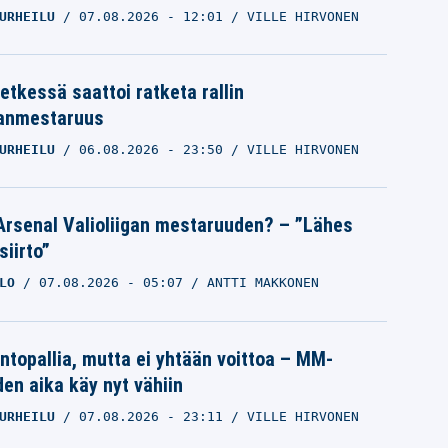
URHEILU
07.08.2026
- 12:01
VILLE HIRVONEN
etkessä saattoi ratketa rallin
anmestaruus
URHEILU
06.08.2026
- 23:50
VILLE HIRVONEN
Arsenal Valioliigan mestaruuden? – ”Lähes
siirto”
LO
07.08.2026
- 05:07
ANTTI MAKKONEN
intopallia, mutta ei yhtään voittoa – MM-
den aika käy nyt vähiin
URHEILU
07.08.2026
- 23:11
VILLE HIRVONEN