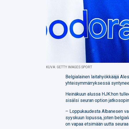
KUVA: GETTY IMAGES SPORT
Belgialainen laitahyökkääjä Ale
yhteisymmärryksessä syntynee
Heinäkuun alussa HJK:hon tull
sisälsi seuran option jatkosop
– Loppukaudesta Albanesen vast
syyskuun lopussa, joten belgial
on vapaa etsimään uutta seuraa j