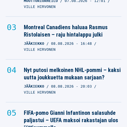
MOOTTORIURHEILU
07.08.2026
- 12:01
VILLE HIRVONEN
Montreal Canadiens haluaa Rasmus
Ristolaisen – raju hintalappu julki
JÄÄKIEKKO
08.08.2026
- 16:48
VILLE HIRVONEN
Nyt putosi melkoinen NHL-pommi – kaksi
uutta joukkuetta mukaan sarjaan?
JÄÄKIEKKO
08.08.2026
- 20:03
VILLE HIRVONEN
FIFA-pomo Gianni Infantinon salasuhde
paljastui – UEFA maksoi rakastajan ulos