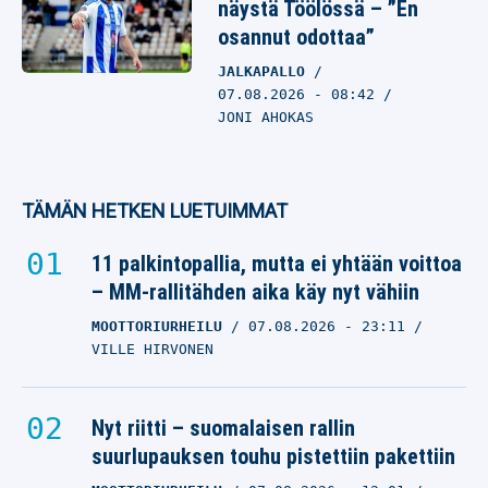
näystä Töölössä – ”En
osannut odottaa”
JALKAPALLO
07.08.2026
- 08:42
JONI AHOKAS
TÄMÄN HETKEN LUETUIMMAT
11 palkintopallia, mutta ei yhtään voittoa
– MM-rallitähden aika käy nyt vähiin
MOOTTORIURHEILU
07.08.2026
- 23:11
VILLE HIRVONEN
Nyt riitti – suomalaisen rallin
suurlupauksen touhu pistettiin pakettiin