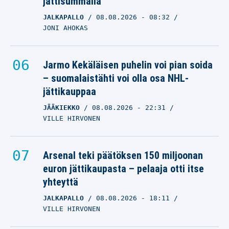
jättisummalla
JALKAPALLO
08.08.2026
- 08:32
JONI AHOKAS
Jarmo Kekäläisen puhelin voi pian soida
– suomalaistähti voi olla osa NHL-
jättikauppaa
JÄÄKIEKKO
08.08.2026
- 22:31
VILLE HIRVONEN
Arsenal teki päätöksen 150 miljoonan
euron jättikaupasta – pelaaja otti itse
yhteyttä
JALKAPALLO
08.08.2026
- 18:11
VILLE HIRVONEN