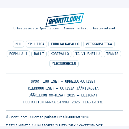
Urheilusivusto Sportti.com | Suomen parhaat urheilu-uutiset
NHL
SM-LIIGA
EUROJALKAPALLO
VEIKKAUSLIIGA
FORMULA 1
RALLI
KORIPALLO
TALVIURHEILU
TENNIS
YLEISURHEILU
SPORTTIUUTISET – URHEILU-UUTISET
KIEKKOUUTISET – UUTISIA JÄÄKIEKOSTA
JÄÄKIEKON MM-KISAT 2025 – LEIJONAT
HUUHKAJIEN MM-KARSINNAT 2025
FLASHSCORE
© Sportti.com | Suomen parhaat urheilu-uutiset 2026
TIETOA MEISTÄ
/
🇬🇧 SPORTIVO NETWORK
/
KÄYTTÖEHDOT