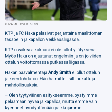
KUVA: ALL OVER PRESS
KTP ja FC Haka pelasivat perjantaina maalittoman
tasapelin jalkapallon Veikkausliigassa.
KTP:n vaikea alkukausi ei ole tullut yllätyksenä.
Myös Haka on ajautunut ongelmiin ja on jo viiden
ottelun voitottomassa putkessa liigassa.
Hakan päävalmentaja
Andy Smith
ei ollut ottelun
jälkeen lohduton. Hän harmitteli silti hukattuja
mahdollisuuksia.
– Olen tyytyväinen esitykseemme, pystyimme
pelaamaan hyvää jalkapalloa, mutta emme vain
kyenneet hyödyntämään paikkojamme.