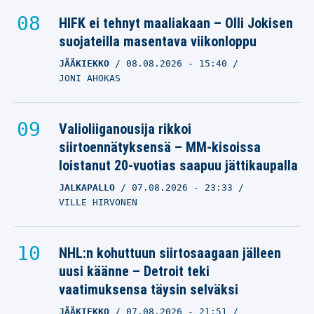
HIFK ei tehnyt maaliakaan – Olli Jokisen
suojateilla masentava viikonloppu
JÄÄKIEKKO
08.08.2026
- 15:40
JONI AHOKAS
Valioliiganousija rikkoi
siirtoennätyksensä – MM-kisoissa
loistanut 20-vuotias saapuu jättikaupalla
JALKAPALLO
07.08.2026
- 23:33
VILLE HIRVONEN
NHL:n kohuttuun siirtosaagaan jälleen
uusi käänne – Detroit teki
vaatimuksensa täysin selväksi
JÄÄKIEKKO
07.08.2026
- 21:51