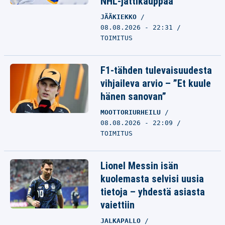
NHL-jättikauppaa
JÄÄKIEKKO
08.08.2026 - 22:31
TOIMITUS
F1-tähden tulevaisuudesta
vihjaileva arvio – ”Et kuule
hänen sanovan”
MOOTTORIURHEILU
08.08.2026 - 22:09
TOIMITUS
Lionel Messin isän
kuolemasta selvisi uusia
tietoja – yhdestä asiasta
vaiettiin
JALKAPALLO