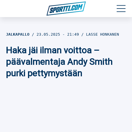
Moottoriurheilu
JALKAPALLO
23.05.2025
- 21:49
LASSE HONKANEN
Jääkiekko
Haka jäi ilman voittoa –
Jalkapallo
päävalmentaja Andy Smith
purki pettymystään
Yleisurheilu
Talviurheilu
Muu urheilu
SPORTIVO TV