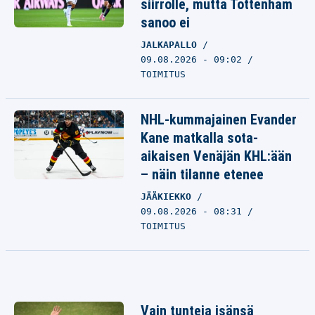
siirrolle, mutta Tottenham
sanoo ei
JALKAPALLO
09.08.2026 - 09:02
TOIMITUS
NHL-kummajainen Evander
Kane matkalla sota-
aikaisen Venäjän KHL:ään
– näin tilanne etenee
JÄÄKIEKKO
09.08.2026 - 08:31
TOIMITUS
Vain tunteja isänsä