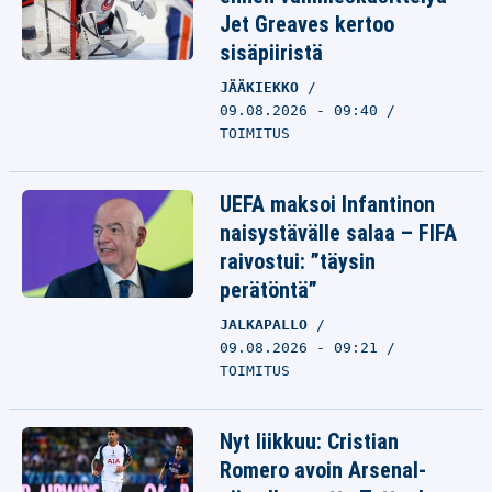
Jet Greaves kertoo
sisäpiiristä
JÄÄKIEKKO
09.08.2026 - 09:40
TOIMITUS
UEFA maksoi Infantinon
naisystävälle salaa – FIFA
raivostui: ”täysin
perätöntä”
JALKAPALLO
09.08.2026 - 09:21
TOIMITUS
Nyt liikkuu: Cristian
Romero avoin Arsenal-