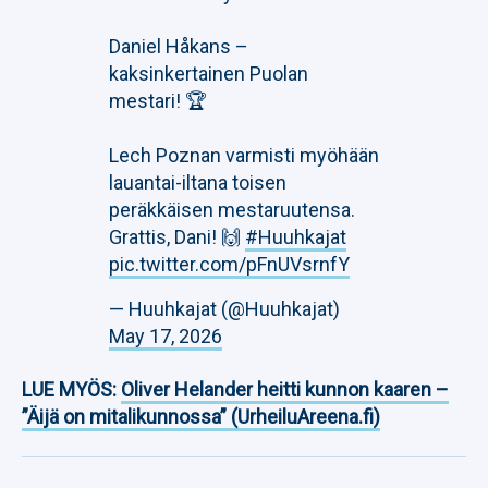
Daniel Håkans –
kaksinkertainen Puolan
mestari! 🏆
Lech Poznan varmisti myöhään
lauantai-iltana toisen
peräkkäisen mestaruutensa.
Grattis, Dani! 🙌
#Huuhkajat
pic.twitter.com/pFnUVsrnfY
— Huuhkajat (@Huuhkajat)
May 17, 2026
LUE MYÖS:
Oliver Helander heitti kunnon kaaren –
”Äijä on mitalikunnossa” (UrheiluAreena.fi)