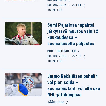
08.08.2026 - 23:11
TOIMITUS
Sami Pajarissa tapahtui
järkyttävä muutos vain 12
kuukaudessa –
suomalaiselta paljastus
MOOTTORIURHEILU
08.08.2026 - 22:52
TOIMITUS
Jarmo Kekäläisen puhelin
voi pian soida –
suomalaistähti voi olla osa
NHL-jättikauppaa
JÄÄKIEKKO