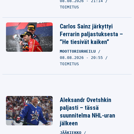
08.08.2026 - 21:14
TOIMITUS
Carlos Sainz järkyttyi
Ferrarin paljastuksesta –
”He tiesivät kaiken”
MOOTTORIURHEILU
08.08.2026 - 20:55
TOIMITUS
Aleksandr Ovetshkin
paljasti – tässä
suunnitelma NHL-uran
jälkeen
JÄÄKIEKKO