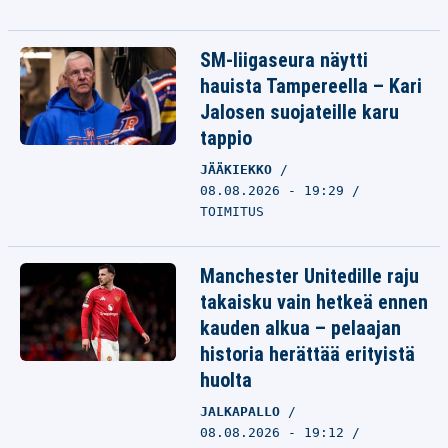
SM-liigaseura näytti
hauista Tampereella – Kari
Jalosen suojateille karu
tappio
JÄÄKIEKKO
08.08.2026 - 19:29
TOIMITUS
Manchester Unitedille raju
takaisku vain hetkeä ennen
kauden alkua – pelaajan
historia herättää erityistä
huolta
JALKAPALLO
08.08.2026 - 19:12