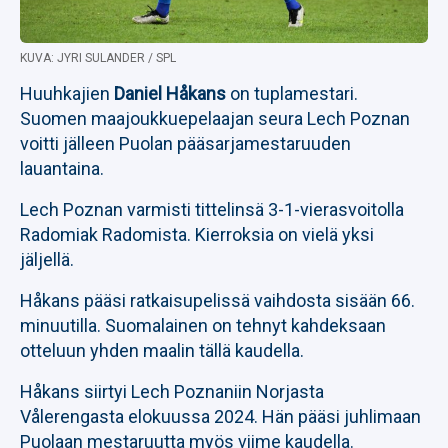
KUVA: JYRI SULANDER / SPL
Huuhkajien
Daniel Håkans
on tuplamestari.
Suomen maajoukkuepelaajan seura Lech Poznan
voitti jälleen Puolan pääsarjamestaruuden
lauantaina.
Lech Poznan varmisti tittelinsä 3-1-vierasvoitolla
Radomiak Radomista. Kierroksia on vielä yksi
jäljellä.
Håkans pääsi ratkaisupelissä vaihdosta sisään 66.
minuutilla. Suomalainen on tehnyt kahdeksaan
otteluun yhden maalin tällä kaudella.
Håkans siirtyi Lech Poznaniin Norjasta
Vålerengasta elokuussa 2024. Hän pääsi juhlimaan
Puolaan mestaruutta myös viime kaudella.