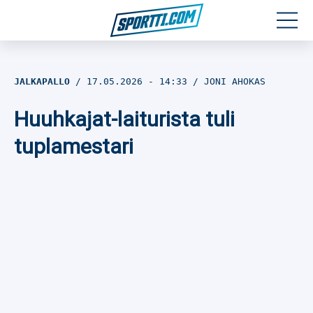
Moottoriurheilu
JALKAPALLO
17.05.2026
- 14:33
JONI AHOKAS
Jääkiekko
Huuhkajat-laiturista tuli
Jalkapallo
tuplamestari
Yleisurheilu
Talviurheilu
Muu urheilu
SPORTIVO TV