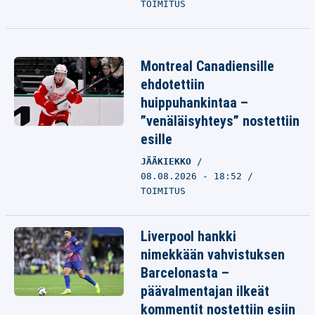
TOIMITUS
Montreal Canadiensille
ehdotettiin
huippuhankintaa –
”venäläisyhteys” nostettiin
esille
JÄÄKIEKKO
08.08.2026 - 18:52
TOIMITUS
Liverpool hankki
nimekkään vahvistuksen
Barcelonasta –
päävalmentajan ilkeät
kommentit nostettiin esiin