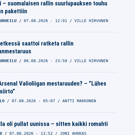
tti – suomalaisen rallin suurlupauksen touhu
in pakettiin
URHEILU
07.08.2026
- 12:01
VILLE HIRVONEN
etkessä saattoi ratketa rallin
anmestaruus
URHEILU
06.08.2026
- 23:50
VILLE HIRVONEN
Arsenal Valioliigan mestaruuden? – ”Lähes
siirto”
LO
07.08.2026
- 05:07
ANTTI MAKKONEN
la oli pullat uunissa – sitten kaikki romahti
O
07.08.2026
- 12:52
JONI AHOKAS