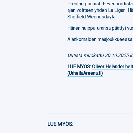
Drenthe ponnisti Feyenoordista 
ajan voittaen yhden La Ligan. H
Sheffield Wednesdayta.
Hänen huippu-uransa päättyi vuon
Alankomaiden maajoukkueessa hä
Uutista muokattu 20.10.2025 ke
LUE MYÖS:
Oliver Helander heit
(UrheiluAreena.fi)
Facebook
LUE MYÖS: