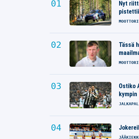
Nyt rii
pistetti
MOOTTORI
Tässä h
maailm
MOOTTORI
Ostiko 
kympin 
JALKAPAL
Jokereil
JÄÄKIEKK