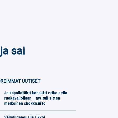
ja sai
REIMMAT UUTISET
Jalkapallotähti kohautti erikoisella
ruokavaliollaan – nyt tuli sitten
melkoinen shokkisiirto
Jalkapallo
07.08.2026
Toimitus
Valioliiganousija rikkoi