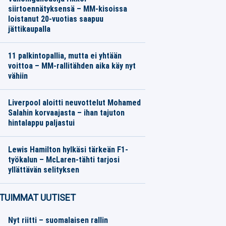
siirtoennätyksensä – MM-kisoissa
loistanut 20-vuotias saapuu
jättikaupalla
Jalkapallo
07.08.2026
Toimitus
11 palkintopallia, mutta ei yhtään
voittoa – MM-rallitähden aika käy nyt
vähiin
Moottoriurheilu
07.08.2026
Toimitus
Liverpool aloitti neuvottelut Mohamed
Salahin korvaajasta – ihan tajuton
hintalappu paljastui
Jalkapallo
07.08.2026
Toimitus
Lewis Hamilton hylkäsi tärkeän F1-
työkalun – McLaren-tähti tarjosi
yllättävän selityksen
Moottoriurheilu
07.08.2026
Toimitus
TUIMMAT UUTISET
Nyt riitti – suomalaisen rallin