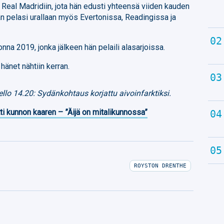
Real Madridiin, jota hän edusti yhteensä viiden kauden
än pelasi urallaan myös Evertonissa, Readingissa ja
na 2019, jonka jälkeen hän pelaili alasarjoissa.
net nähtiin kerran.
llo 14.20: Sydänkohtaus korjattu aivoinfarktiksi.
ti kunnon kaaren – ”Äijä on mitalikunnossa”
ROYSTON DRENTHE