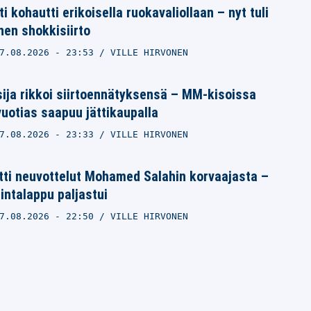
i kohautti erikoisella ruokavaliollaan – nyt tuli
nen shokkisiirto
7.08.2026
- 23:53
VILLE HIRVONEN
sija rikkoi siirtoennätyksensä – MM-kisoissa
vuotias saapuu jättikaupalla
7.08.2026
- 23:33
VILLE HIRVONEN
itti neuvottelut Mohamed Salahin korvaajasta –
hintalappu paljastui
7.08.2026
- 22:50
VILLE HIRVONEN