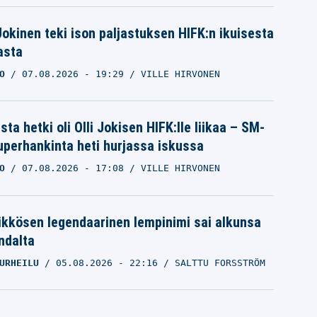
 Jokinen teki ison paljastuksen HIFK:n ikuisesta
asta
O
07.08.2026
- 19:29
VILLE HIRVONEN
ta hetki oli Olli Jokisen HIFK:lle liikaa – SM-
superhankinta heti hurjassa iskussa
O
07.08.2026
- 17:08
VILLE HIRVONEN
ikkösen legendaarinen lempinimi sai alkunsa
ndalta
URHEILU
05.08.2026
- 22:16
SALTTU FORSSTRÖM