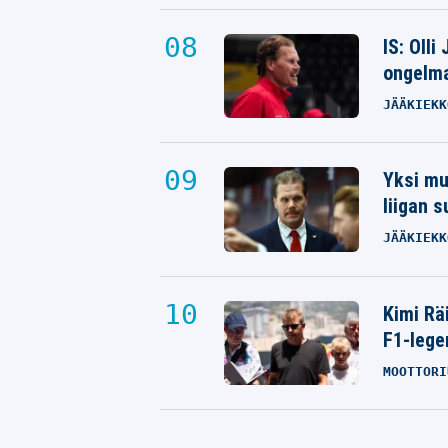
IS: Olli
ongelm
JÄÄKIEKK
Yksi mus
liigan 
JÄÄKIEKK
Kimi Rä
F1-lege
MOOTTORI