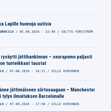
a Lapille huonoja uutisia
URHEILU
05.08.2026
- 22:48
SALTTU FORSSTRÖM
 rysäytti jättihankinnan – seurapomo paljasti
ron tunteikkaat taustat
LO
07.08.2026
- 16:51
VILLE HIRVONEN
änne jättimäiseen siirtosaagaan – Manchester
i tylyn ilmoituksen Barcelonalle
LO
07.08.2026
- 17:50
VILLE HIRVONEN