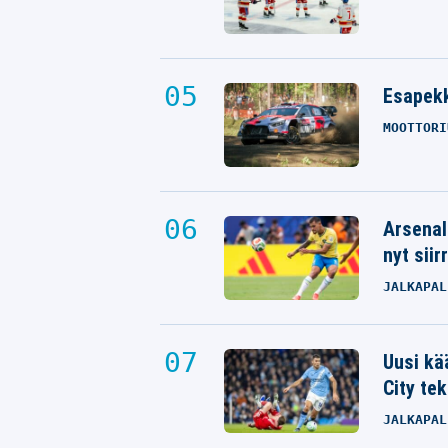
Esapekk
MOOTTORI
Arsenal
nyt siir
JALKAPAL
Uusi kä
City tek
JALKAPAL