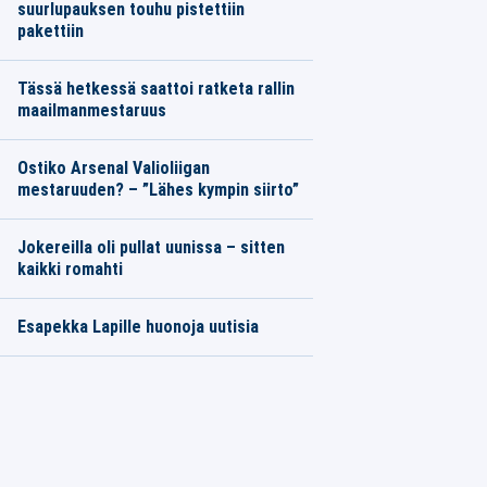
suurlupauksen touhu pistettiin
pakettiin
Tässä hetkessä saattoi ratketa rallin
maailmanmestaruus
Ostiko Arsenal Valioliigan
mestaruuden? – ”Lähes kympin siirto”
Jokereilla oli pullat uunissa – sitten
kaikki romahti
Esapekka Lapille huonoja uutisia