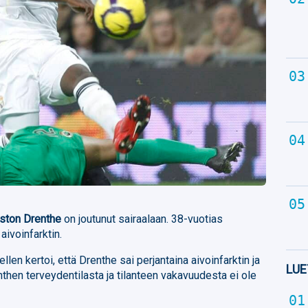
ston Drenthe
on joutunut sairaalaan. 38-vuotias
aivoinfarktin.
en kertoi, että Drenthe sai perjantaina aivoinfarktin ja
LUE
nthen terveydentilasta ja tilanteen vakavuudesta ei ole