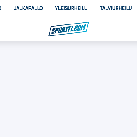
O
JALKAPALLO
YLEISURHEILU
TALVIURHEILU